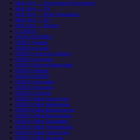
Мой Друг — Политкорр (Политринг)
Мой Друг — ТБ
Мой Друг — Фэйс Букашкин:
Мой Друг — Я :)
Мой Друг — Яндекс
О САЙТЕ
ОДНА КНОПКА
ОКНО Админа
ОКНО в Google
ОКНО в Адресную Книгу
ОКНО в Будущее
ОКНО в Видео-Маркетинг
ОКНО в Жизнь
ОКНО в КИНО
ОКНО в Кладовку
ОКНО в Культуру
ОКНО в Лондон
ОКНО в Мир Анекдотов
ОКНО в Мир Афоризмов
ОКНО в Мир Безопасности
ОКНО в Мир Воспитания
ОКНО в Мир Географии
ОКНО в Мир Дипломатии
ОКНО в Мир Дискуссий
ОКНО в Мир Дружбы