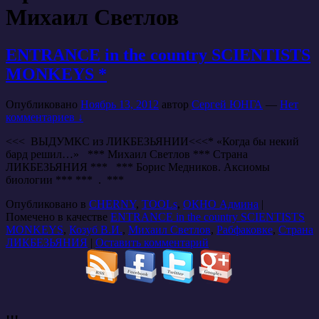
Михаил Светлов
ENTRANCE in the country SCIENTISTS
MONKEYS *
Опубликовано
Ноябрь 13, 2012
автор
Сергей ЮНГА
—
Нет
комментариев ↓
<<< ВЫДУМКС из ЛИКБЕЗЬЯНИИ<<<* «Когда бы некий
бард решил…» *** Михаил Светлов *** Страна
ЛИКБЕЗЬЯНИЯ *** *** Борис Медников. Аксиомы
биологии *** *** . ***
Опубликовано в
CHERNY
,
TOOLs
,
ОКНО Админа
|
Помечено в качестве
ENTRANCE in the country SCIENTISTS
MONKEYS
,
Козуб В.И.
,
Михаил Светлов
,
Рабфаковке
,
Страна
ЛИКБЕЗЬЯНИЯ
|
Оставить комментарий