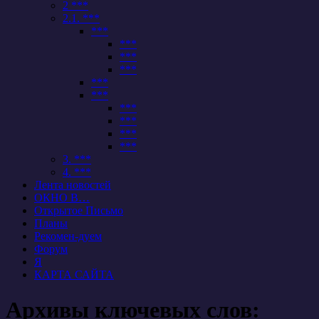
2 ***
2.1. ***
***
***
***
***
***
***
***
***
***
***
3. ***
4. ***
Лента новостей
ОКНО В…
Открытое Письмо
Планы
Рекомен-дуем
Форум
Я
КАРТА САЙТА
Архивы ключевых слов: