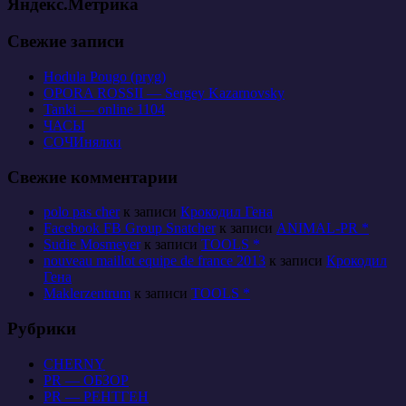
Яндекс.Метрика
Свежие записи
Hodula Pougo (pryg)
OPORA ROSSII — Sergey Kazarnovsky
Tanki — online 1104
ЧАСЫ
СОЧИнялки
Свежие комментарии
polo pas cher
к записи
Крокодил Гена
Facebook FB Group Snatcher
к записи
ANIMAL-PR *
Sudie Mosmeyer
к записи
TOOLS *
nouveau maillot equipe de france 2013
к записи
Крокодил
Гена
Maklerzentrum
к записи
TOOLS *
Рубрики
CHERNY
PR — ОБЗОР
PR — РЕНТГЕН