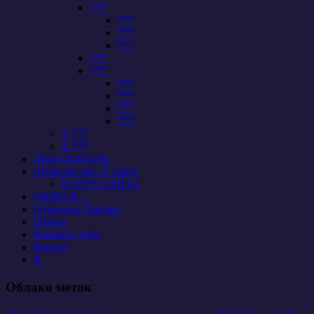
***
***
***
***
***
***
***
***
***
***
3. ***
4. ***
Лента новостей
About the site, О сайте
КАРТА САЙТА
ОКНО В…
Открытое Письмо
Планы
Рекомен-дуем
Форум
Я
Облако меток