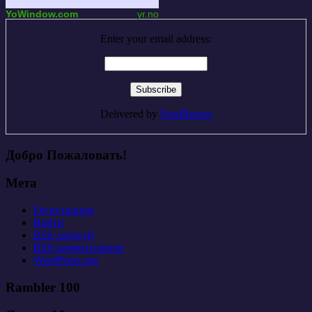
YoWindow.com
yr.no
Enter your email address:
Delivered by
FeedBurner
Добро Пожаловать!
Мета
Регистрация
Войти
RSS
записей
RSS
комментариев
WordPress.org
Rambler 100