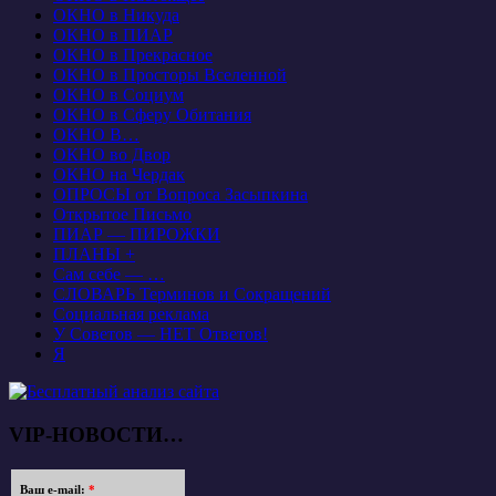
ОКНО в Никуда
ОКНО в ПИАР
ОКНО в Прекрасное
ОКНО в Просторы Вселенной
ОКНО в Социум
ОКНО в Сферу Обитания
ОКНО В…
ОКНО во Двор
ОКНО на Чердак
ОПРОСЫ от Вопроса Засыпкина
Открытое Письмо
ПИАР — ПИРОЖКИ
ПЛАНЫ +
Сам себе — …
СЛОВАРЬ Терминов и Сокращений
Социальная реклама
У Советов — НЕТ Ответов!
Я
VIP-НОВОСТИ…
Ваш e-mail:
*