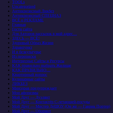
TOOLs
Uncategorized
Антикризисный Ликбез
Антикризисный СПЕЦНАЗ
ВСЁ о РЕКЛАМЕ
Главная
Гости сайта
Для Авторов рассылок в мой адрес…
ЗДЕСЬ — ВСЁ!
Здоровый Образ Жизни
Здравпункт
И в безкультурье
Из переписки
Интересные Сайты и Ресурсы
КАК правильно выбрать Жилище
КАК ПРАВИЛЬНО…
Квартирный вопрос
Кулинарные сайты
ЛИКБЕЗ
Минздрав предупреждает
Мои афоризмы
Мой Друг — Дуэлянт
Мой Друг — Контактёр С-летающей-посуды
Мой Друг — Мистер ДеШОУ (Он же — Гаврик Портер)
Мой Друг — Обормот