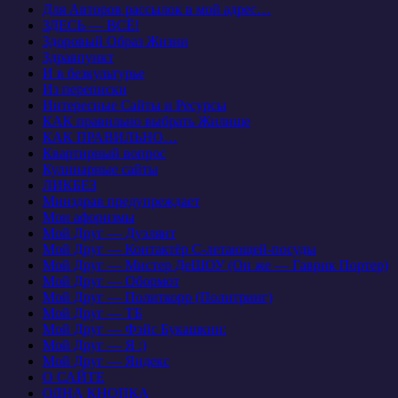
Для Авторов рассылок в мой адрес…
ЗДЕСЬ — ВСЁ!
Здоровый Образ Жизни
Здравпункт
И в безкультурье
Из переписки
Интересные Сайты и Ресурсы
КАК правильно выбрать Жилище
КАК ПРАВИЛЬНО…
Квартирный вопрос
Кулинарные сайты
ЛИКБЕЗ
Минздрав предупреждает
Мои афоризмы
Мой Друг — Дуэлянт
Мой Друг — Контактёр С-летающей-посуды
Мой Друг — Мистер ДеШОУ (Он же — Гаврик Портер)
Мой Друг — Обормот
Мой Друг — Политкорр (Политринг)
Мой Друг — ТБ
Мой Друг — Фэйс Букашкин:
Мой Друг — Я :)
Мой Друг — Яндекс
О САЙТЕ
ОДНА КНОПКА