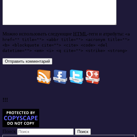
Можно использовать следующие
HTML
-теги и атрибуты:
<a
href="" title=""> <abbr title=""> <acronym title="">
<b> <blockquote cite=""> <cite> <code> <del
datetime=""> <em> <i> <q cite=""> <strike> <strong>
!!!
Поиск