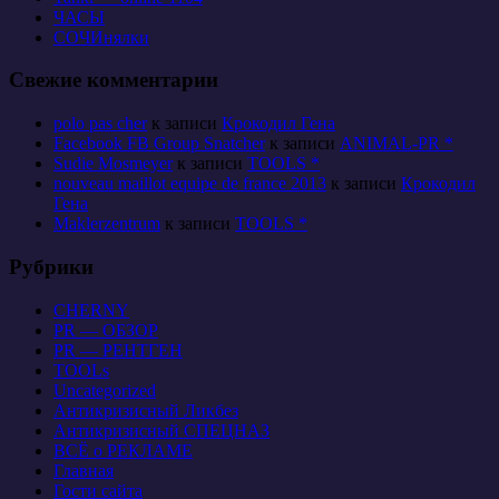
ЧАСЫ
СОЧИнялки
Свежие комментарии
polo pas cher
к записи
Крокодил Гена
Facebook FB Group Snatcher
к записи
ANIMAL-PR *
Sudie Mosmeyer
к записи
TOOLS *
nouveau maillot equipe de france 2013
к записи
Крокодил
Гена
Maklerzentrum
к записи
TOOLS *
Рубрики
CHERNY
PR — ОБЗОР
PR — РЕНТГЕН
TOOLs
Uncategorized
Антикризисный Ликбез
Антикризисный СПЕЦНАЗ
ВСЁ о РЕКЛАМЕ
Главная
Гости сайта