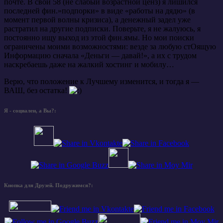
почте. В свои 58 (не слабый возрастной ценз) я лишился
последней фин.»подпорки» в виде «работы на дядю» (в
момент первой волны кризиса), а денежный задел уже
растратил на другие подписки. Поверьте, я не жалуюсь, я
постоянно ищу выход из этой фин.ямы. Но мои поиски
ограничены моими возможностями: везде за любую стОящую
Информацию сначала «Деньги — давай!», а их с трудом
наскребаешь даже на жалкий хостинг и мобилу…
Верю, что положение к Лучшему изменится, и тогда я —
ВАШ, без остатка!
Я - социален, а Вы?:
Кнопка для Друзей. Подружимся?: