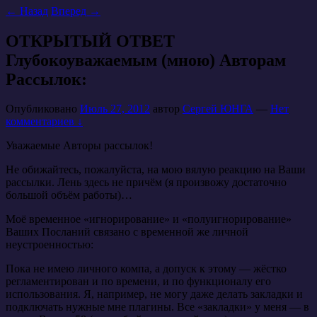
←
Назад
Вперед
→
ОТКРЫТЫЙ ОТВЕТ
Глубокоуважаемым (мною) Авторам
Рассылок:
Опубликовано
Июль 27, 2012
автор
Сергей ЮНГА
—
Нет
комментариев ↓
Уважаемые Авторы рассылок!
Не обижайтесь, пожалуйста, на мою вялую реакцию на Ваши
рассылки. Лень здесь не причём (я произвожу достаточно
большой объём работы)…
Моё временное «игнорирование» и «полуигнорирование»
Ваших Посланий связано с временной же личной
неустроенностью:
Пока не имею личного компа, а допуск к этому — жёстко
регламентирован и по времени, и по функционалу его
использования. Я, например, не могу даже делать закладки и
подключать нужные мне плагины. Все «закладки» у меня — в