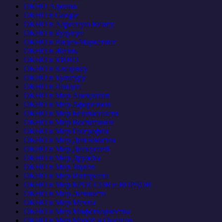
ОКНО Админа
ОКНО в Google
ОКНО в Адресную Книгу
ОКНО в Будущее
ОКНО в Видео-Маркетинг
ОКНО в Жизнь
ОКНО в КИНО
ОКНО в Кладовку
ОКНО в Культуру
ОКНО в Лондон
ОКНО в Мир Анекдотов
ОКНО в Мир Афоризмов
ОКНО в Мир Безопасности
ОКНО в Мир Воспитания
ОКНО в Мир Географии
ОКНО в Мир Дипломатии
ОКНО в Мир Дискуссий
ОКНО в Мир Дружбы
ОКНО в Мир Звуков
ОКНО в Мир Интернета
ОКНО в Мир КРОССОВ и ВОРДОВ
ОКНО в Мир Личности
ОКНО в Мир Мечты
ОКНО в Мир Мифотворчества
ОКНО в Мир Морей и Океанов