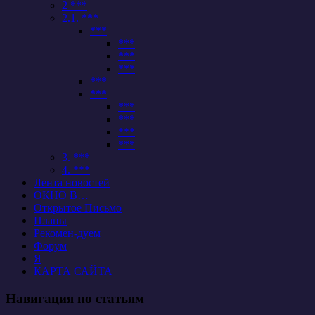
2 ***
2.1. ***
***
***
***
***
***
***
***
***
***
***
3. ***
4. ***
Лента новостей
ОКНО В…
Открытое Письмо
Планы
Рекомен-дуем
Форум
Я
КАРТА САЙТА
Навигация по статьям