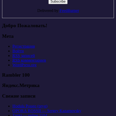
Delivered by
FeedBurner
Добро Пожаловать!
Мета
Регистрация
Войти
RSS
записей
RSS
комментариев
WordPress.org
Rambler 100
Яндекс.Метрика
Свежие записи
Hodula Pougo (pryg)
OPORA ROSSII — Sergey Kazarnovsky
Tanki — online 1104