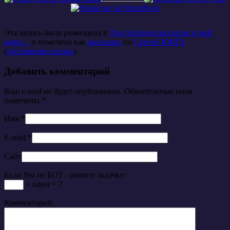
Эта запись была размещена в
Для Авторов рассылок в мой
адрес...
и помечено как
рассылки
по
Сергей ЮНГА
(
постоянная ссылка
).
Добавить комментарий
Ваш e-mail не будет опубликован. Обязательные поля
помечены
*
Имя
*
E-mail
*
Сайт
Если Вы не БОТ - решите задачку:
+ один = 7
Комментарий