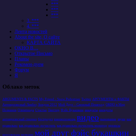
***
***
***
3. ***
4. ***
Лента новостей
About the site, О сайте
КАРТА САЙТА
ОКНО В…
Открытое Письмо
Планы
Рекомен-дуем
Форум
Я
Облако меток
ARGUMENTS & FACTS
My Friend - Snow Pedestrian
Twitter
АРГУМЕНТЫ и ФАКТЫ
Антикризисный Ликбез
Лондон 2012
Мой Друг - Снежный Пешеход
ОКНО в Мир
Познания
Олимпиада
Счастье
Твиттер
Фэйс Букашкин
аккаунты
анекдоты
видео
антикризисный спецназ
беспредел
взаимопомощь
выживание
звуки
как
правильно
как правильно почистить
как правильно почистить монитор
кризисы
мой друг фэйс букашкин
кроссворды
мелодии