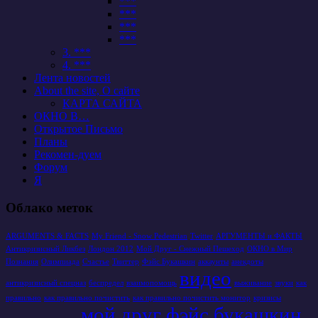
***
***
***
***
3. ***
4. ***
Лента новостей
About the site, О сайте
КАРТА САЙТА
ОКНО В…
Открытое Письмо
Планы
Рекомен-дуем
Форум
Я
Облако меток
ARGUMENTS & FACTS
My Friend - Snow Pedestrian
Twitter
АРГУМЕНТЫ и ФАКТЫ
Антикризисный Ликбез
Лондон 2012
Мой Друг - Снежный Пешеход
ОКНО в Мир
Познания
Олимпиада
Счастье
Твиттер
Фэйс Букашкин
аккаунты
анекдоты
видео
антикризисный спецназ
беспредел
взаимопомощь
выживание
звуки
как
правильно
как правильно почистить
как правильно почистить монитор
кризисы
мой друг фэйс букашкин