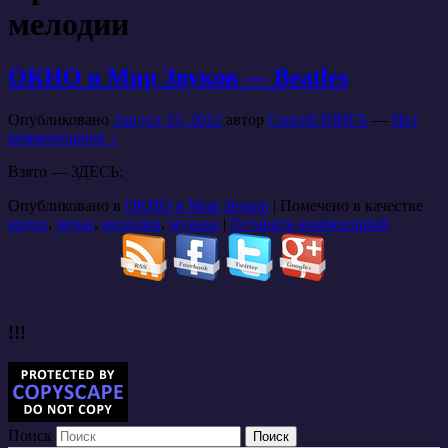
мелодии
ОКНО в Мир Звуков — Beatles
Опубликовано
Август 15, 2012
автор
Сергей ЮНГА
—
Нет
комментариев ↓
Взято — ЗДЕСЬ:
Опубликовано в
ОКНО в Мир Звуков
|
Помечено в качестве
видео
,
звуки
,
мелодии
,
музыка
|
Оставить комментарий
!!!
Поиск