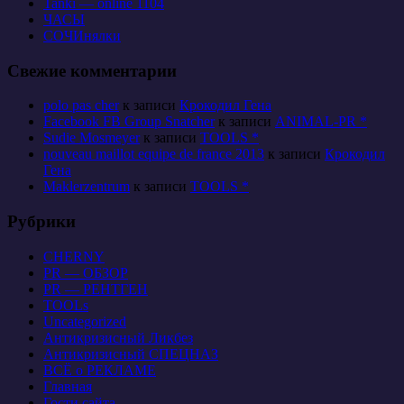
Tanki — online 1104
ЧАСЫ
СОЧИнялки
Свежие комментарии
polo pas cher
к записи
Крокодил Гена
Facebook FB Group Snatcher
к записи
ANIMAL-PR *
Sudie Mosmeyer
к записи
TOOLS *
nouveau maillot equipe de france 2013
к записи
Крокодил
Гена
Maklerzentrum
к записи
TOOLS *
Рубрики
CHERNY
PR — ОБЗОР
PR — РЕНТГЕН
TOOLs
Uncategorized
Антикризисный Ликбез
Антикризисный СПЕЦНАЗ
ВСЁ о РЕКЛАМЕ
Главная
Гости сайта