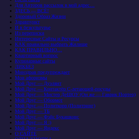
Для Авторов рассылок в мой адрес…
ЗДЕСЬ — ВСЁ!
Здоровый Образ Жизни
Здравпункт
И в безкультурье
Из переписки
Интересные Сайты и Ресурсы
КАК правильно выбрать Жилище
КАК ПРАВИЛЬНО…
Квартирный вопрос
Кулинарные сайты
ЛИКБЕЗ
Минздрав предупреждает
Мои афоризмы
Мой Друг — Дуэлянт
Мой Друг — Контактёр С-летающей-посуды
Мой Друг — Мистер ДеШОУ (Он же — Гаврик Портер)
Мой Друг — Обормот
Мой Друг — Политкорр (Политринг)
Мой Друг — ТБ
Мой Друг — Фэйс Букашкин:
Мой Друг — Я :)
Мой Друг — Яндекс
О САЙТЕ