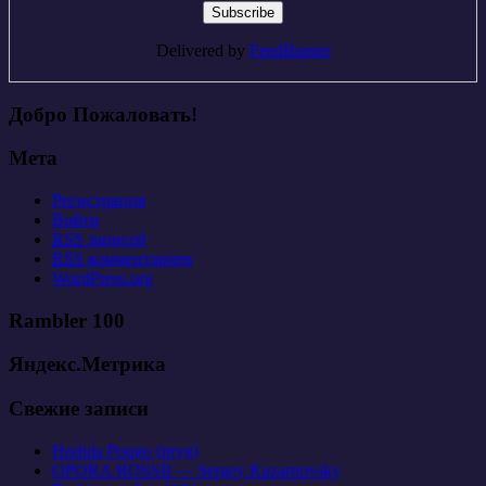
Delivered by
FeedBurner
Добро Пожаловать!
Мета
Регистрация
Войти
RSS
записей
RSS
комментариев
WordPress.org
Rambler 100
Яндекс.Метрика
Свежие записи
Hodula Pougo (pryg)
OPORA ROSSII — Sergey Kazarnovsky