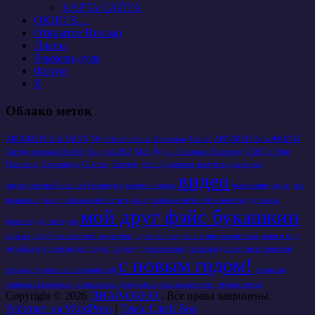
КАРТА САЙТА
ОКНО В…
Открытое Письмо
Планы
Рекомен-дуем
Форум
Я
Облако меток
ARGUMENTS & FACTS
My Friend - Snow Pedestrian
Twitter
АРГУМЕНТЫ и ФАКТЫ
Антикризисный Ликбез
Лондон 2012
Мой Друг - Снежный Пешеход
ОКНО в Мир
Познания
Олимпиада
Счастье
Твиттер
Фэйс Букашкин
аккаунты
анекдоты
видео
антикризисный спецназ
беспредел
взаимопомощь
выживание
звуки
как
правильно
как правильно почистить
как правильно почистить монитор
кризисы
мой друг фэйс букашкин
кроссворды
мелодии
музыка
недобросовестный маркетинг
одна кнопка
окно в мир воспитания
окно в мир
дружбы
п-ф-география
пофиг
пофигу
путешествия
рассылки
роняет роза лепестки
с новым годом!
словарь терминов и сокращений
социалка
социальная реклама
социальные программы
социальные сети
чёрная метка
Copyright © 2026
ПИАР-ОКНО
. Все права защищены.
Работает на WordPress
|
Тема: Catch Box