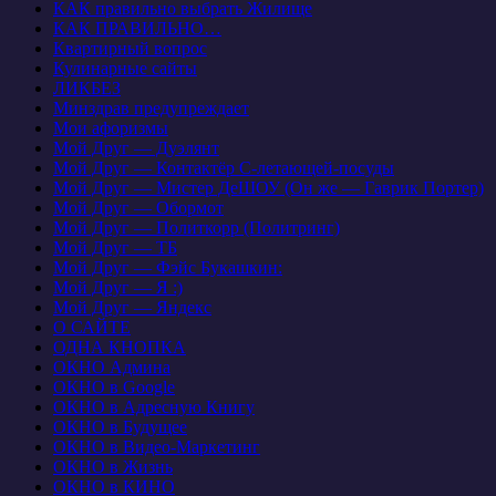
КАК правильно выбрать Жилище
КАК ПРАВИЛЬНО…
Квартирный вопрос
Кулинарные сайты
ЛИКБЕЗ
Минздрав предупреждает
Мои афоризмы
Мой Друг — Дуэлянт
Мой Друг — Контактёр С-летающей-посуды
Мой Друг — Мистер ДеШОУ (Он же — Гаврик Портер)
Мой Друг — Обормот
Мой Друг — Политкорр (Политринг)
Мой Друг — ТБ
Мой Друг — Фэйс Букашкин:
Мой Друг — Я :)
Мой Друг — Яндекс
О САЙТЕ
ОДНА КНОПКА
ОКНО Админа
ОКНО в Google
ОКНО в Адресную Книгу
ОКНО в Будущее
ОКНО в Видео-Маркетинг
ОКНО в Жизнь
ОКНО в КИНО