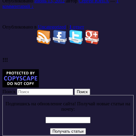
Опубликовано
Июнь 13, 2012
автор
Сергей ЮНГА
—
1
комментарий ↓
Опубликовано в
Uncategorized
|
1
ответ
!!!
Поиск
Подпишись на обновление сайта! Получай новые статьи на
почту: