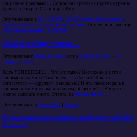
социальной рекламы… Социальная реклама против курения.
Бросил, не курю! Страница сайта:
Опубликовано в
PR - ОБЗОР
,
ОКНО в Мир Безопасности
,
ОКНО в Социум
,
Социальная реклама
|
Помечено в качестве
социальная реклама
|
2
ответов
ОКНО в Мир Успеха…
Опубликовано
Июнь 22, 2012
автор
Сергей ЮНГА
—
1
комментарий ↓
Быть УСПЕШНЫМ… Что это такое? Возможно ли это в
современном мире? Тем более — в России? Как это
согласуется — «дружит» с моралью? И что такое мораль в
современном мировом, и в нашем, обществе?.. Вопросов
можно задавать много. Ответы на
Читать далее
→
Опубликовано в
ОКНО В...
|
1
ответ
В гражданских войнах победителей НЕ
бывает!