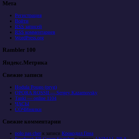
Мета
Регистрация
Войти
RSS
записей
RSS
комментариев
WordPress.org
Rambler 100
Яндекс.Метрика
Свежие записи
Hodula Pougo (pryg)
OPORA ROSSII — Sergey Kazarnovsky
Tanki — online 1104
ЧАСЫ
СОЧИнялки
Свежие комментарии
polo pas cher
к записи
Крокодил Гена
Facebook FB Group Snatcher
к записи
ANIMAL-PR *