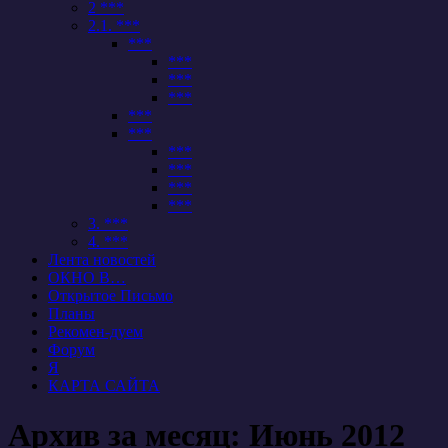
2 ***
2.1. ***
***
***
***
***
***
***
***
***
***
***
3. ***
4. ***
Лента новостей
ОКНО В…
Открытое Письмо
Планы
Рекомен-дуем
Форум
Я
КАРТА САЙТА
Архив за месяц:
Июнь 2012