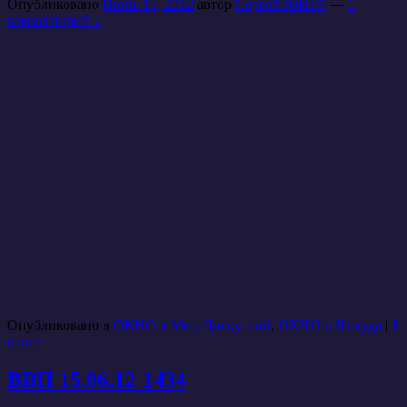
Опубликовано
Июнь 15, 2012
автор
Сергей ЮНГА
—
1
комментарий ↓
Опубликовано в
ОКНО в Мир Дискуссий
,
ОКНО в Никуда
|
1
ответ
ВВП 15.06.12-1434