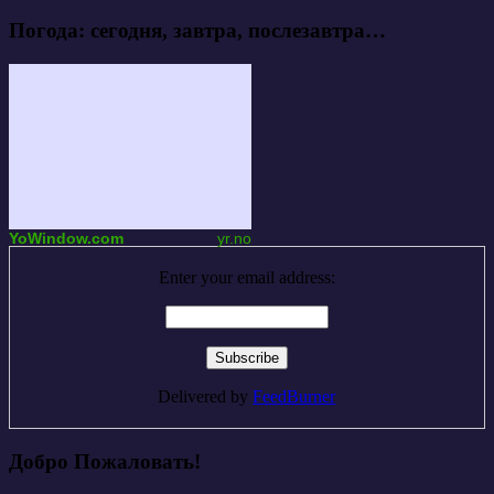
Погода: сегодня, завтра, послезавтра…
YoWindow.com
yr.no
Enter your email address:
Delivered by
FeedBurner
Добро Пожаловать!