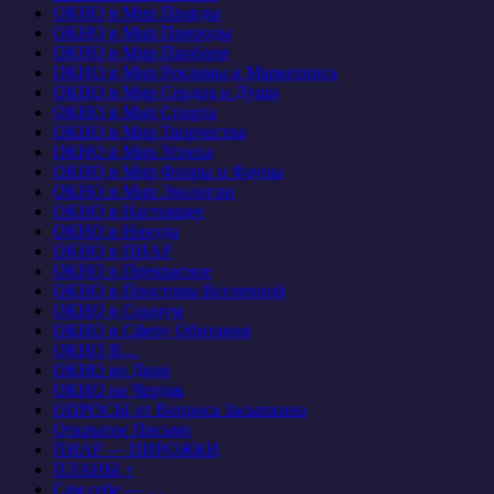
ОКНО в Мир Правды
ОКНО в Мир Природы
ОКНО в Мир Проблем
ОКНО в Мир Рекламы и Маркетинга
ОКНО в Мир Сердца и Души
ОКНО в Мир Спорта
ОКНО в Мир Творчества
ОКНО в Мир Успеха
ОКНО в Мир Флоры и Фауны
ОКНО в Мир Экологии
ОКНО в Настоящее
ОКНО в Никуда
ОКНО в ПИАР
ОКНО в Прекрасное
ОКНО в Просторы Вселенной
ОКНО в Социум
ОКНО в Сферу Обитания
ОКНО В…
ОКНО во Двор
ОКНО на Чердак
ОПРОСЫ от Вопроса Засыпкина
Открытое Письмо
ПИАР — ПИРОЖКИ
ПЛАНЫ +
Сам себе — …