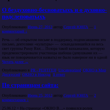
О бездуховно-бесноватыхъ и о духовно-
подслеповатыхъ
Опубликовано
Июнь 27, 2012
автор
Сергей ЮНГА
—
1
комментарий ↓
Речь — об открытом письме в поддержку, подписавшими это
письмо, деятелями «культуры» — оскандалившейся на весь
свет группы Pussy Riot… Позора такой вахканалии, которую
продемонстрировали участницы шабоша (девушками их —
язык не поворачивается назвать) не было наверное ни в одной
Читать далее
→
Опубликовано в
PR - РЕНТГЕН
,
Uncategorized
,
ОКНО в Мир
Дискуссий
,
ОКНО в Никуда
|
1
ответ
По страницам сайта:
Опубликовано
Июнь 25, 2012
автор
Сергей ЮНГА
—
2
комментариев ↓
25.06.12 = На странице «ОКНО В…» появился ролик