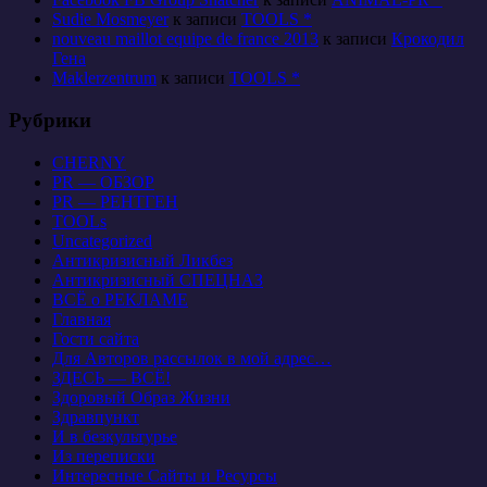
Sudie Mosmeyer
к записи
TOOLS *
nouveau maillot equipe de france 2013
к записи
Крокодил
Гена
Maklerzentrum
к записи
TOOLS *
Рубрики
CHERNY
PR — ОБЗОР
PR — РЕНТГЕН
TOOLs
Uncategorized
Антикризисный Ликбез
Антикризисный СПЕЦНАЗ
ВСЁ о РЕКЛАМЕ
Главная
Гости сайта
Для Авторов рассылок в мой адрес…
ЗДЕСЬ — ВСЁ!
Здоровый Образ Жизни
Здравпункт
И в безкультурье
Из переписки
Интересные Сайты и Ресурсы