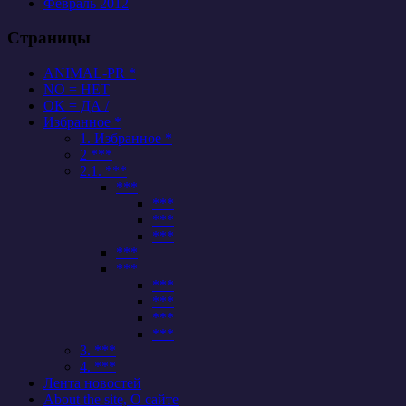
Февраль 2012
Страницы
ANIMAL-PR *
NO = НЕТ
OK = ДА /
Избранное *
1. Избранное *
2 ***
2.1. ***
***
***
***
***
***
***
***
***
***
***
3. ***
4. ***
Лента новостей
About the site, О сайте