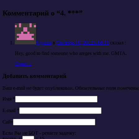
Комментарий о “
4. ***
”
Nyanna
в
Октябрь 16, 2012 к 08:15
cказал :
Hey, good to find someone who areges with me. GMTA.
Ответ
↓
Добавить комментарий
Ваш e-mail не будет опубликован. Обязательные поля помечен
Имя
*
E-mail
*
Сайт
Если Вы не БОТ - решите задачку:
восемь +
= 15