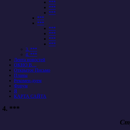
***
***
***
***
***
***
***
***
***
3. ***
4. ***
Лента новостей
ОКНО В…
Открытое Письмо
Планы
Рекомен-дуем
Форум
Я
КАРТА САЙТА
4. ***
Ст