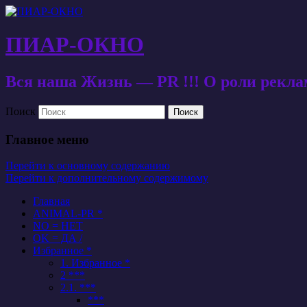
ПИАР-ОКНО
Вся наша Жизнь — PR !!! О роли рекл
Поиск
Главное меню
Перейти к основному содержанию
Перейти к дополнительному содержимому
Главная
ANIMAL-PR *
NO = НЕТ
OK = ДА /
Избранное *
1. Избранное *
2 ***
2.1. ***
***