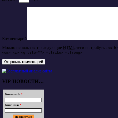
Комментарий
Можно использовать следующие
HTML
-теги и атрибуты:
<a h
<em> <i> <q cite=""> <strike> <strong>
VIP-НОВОСТИ…
Ваш e-mail:
*
Ваше имя:
*