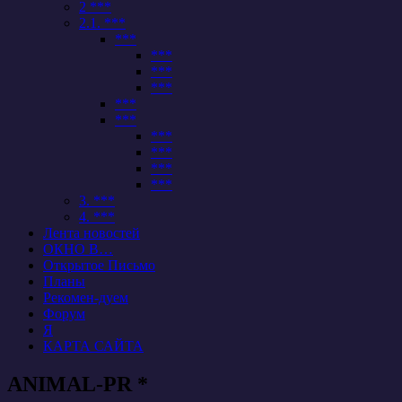
2 ***
2.1. ***
***
***
***
***
***
***
***
***
***
***
3. ***
4. ***
Лента новостей
ОКНО В…
Открытое Письмо
Планы
Рекомен-дуем
Форум
Я
КАРТА САЙТА
ANIMAL-PR *