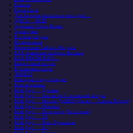
Главная
Гости сайта
Для Авторов рассылок в мой адрес…
ЗДЕСЬ — ВСЁ!
Здоровый Образ Жизни
Здравпункт
И в безкультурье
Из переписки
Интересные Сайты и Ресурсы
КАК правильно выбрать Жилище
КАК ПРАВИЛЬНО…
Квартирный вопрос
Кулинарные сайты
ЛИКБЕЗ
Минздрав предупреждает
Мои афоризмы
Мой Друг — Дуэлянт
Мой Друг — Контактёр С-летающей-посуды
Мой Друг — Мистер ДеШОУ (Он же — Гаврик Портер)
Мой Друг — Обормот
Мой Друг — Политкорр (Политринг)
Мой Друг — ТБ
Мой Друг — Фэйс Букашкин:
Мой Друг — Я :)
Мой Друг — Яндекс