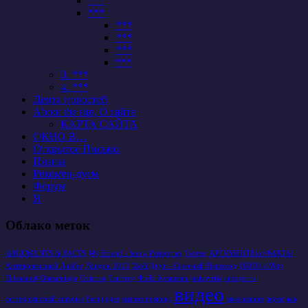
***
***
***
***
***
***
3. ***
4. ***
Лента новостей
About the site, О сайте
КАРТА САЙТА
ОКНО В…
Открытое Письмо
Планы
Рекомен-дуем
Форум
Я
Облако меток
ARGUMENTS & FACTS
My Friend - Snow Pedestrian
Twitter
АРГУМЕНТЫ и ФАКТЫ
Антикризисный Ликбез
Лондон 2012
Мой Друг - Снежный Пешеход
ОКНО в Мир
Познания
Олимпиада
Счастье
Твиттер
Фэйс Букашкин
аккаунты
анекдоты
видео
антикризисный спецназ
беспредел
взаимопомощь
выживание
звуки
как