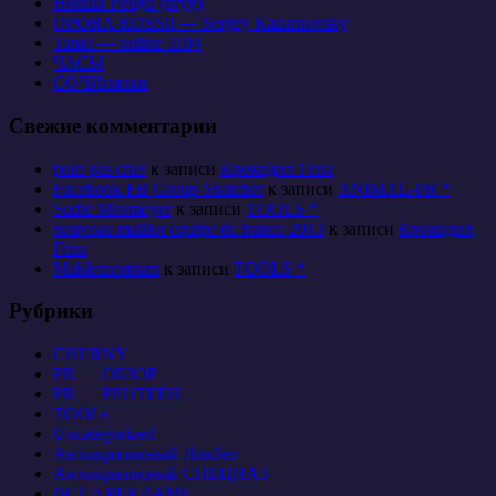
Hodula Pougo (pryg)
OPORA ROSSII — Sergey Kazarnovsky
Tanki — online 1104
ЧАСЫ
СОЧИнялки
Свежие комментарии
polo pas cher
к записи
Крокодил Гена
Facebook FB Group Snatcher
к записи
ANIMAL-PR *
Sudie Mosmeyer
к записи
TOOLS *
nouveau maillot equipe de france 2013
к записи
Крокодил
Гена
Maklerzentrum
к записи
TOOLS *
Рубрики
CHERNY
PR — ОБЗОР
PR — РЕНТГЕН
TOOLs
Uncategorized
Антикризисный Ликбез
Антикризисный СПЕЦНАЗ
ВСЁ о РЕКЛАМЕ