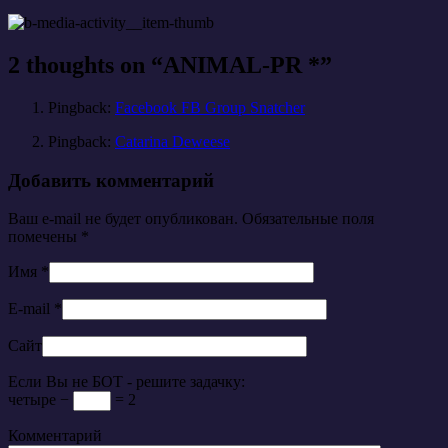
2 thoughts on “
ANIMAL-PR *
”
Pingback:
Facebook FB Group Snatcher
Pingback:
Catarina Deweese
Добавить комментарий
Ваш e-mail не будет опубликован. Обязательные поля
помечены
*
Имя
*
E-mail
*
Сайт
Если Вы не БОТ - решите задачку:
четыре −
= 2
Комментарий