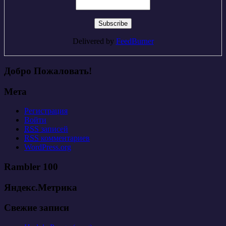
Delivered by
FeedBurner
Добро Пожаловать!
Мета
Регистрация
Войти
RSS
записей
RSS
комментариев
WordPress.org
Rambler 100
Яндекс.Метрика
Свежие записи