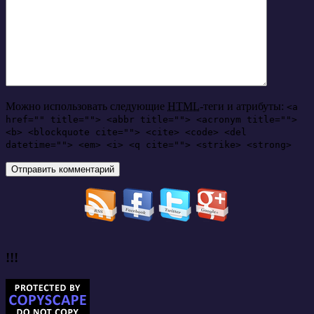
Можно использовать следующие
HTML
-теги и атрибуты:
<a
href="" title=""> <abbr title=""> <acronym title="">
<b> <blockquote cite=""> <cite> <code> <del
datetime=""> <em> <i> <q cite=""> <strike> <strong>
!!!