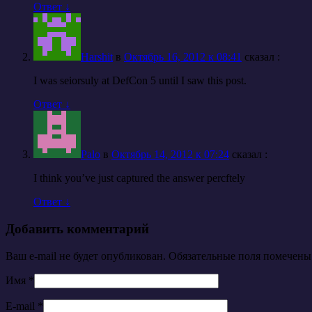
Ответ
↓
Harshit
в
Октябрь 16, 2012 к 08:41
cказал :
I was seiorsuly at DefCon 5 until I saw this post.
Ответ
↓
Palo
в
Октябрь 14, 2012 к 07:24
cказал :
I think you’ve just captured the answer percftely
Ответ
↓
Добавить комментарий
Ваш e-mail не будет опубликован. Обязательные поля помечен
Имя
*
E-mail
*