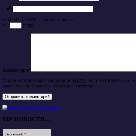
Сайт
Если Вы не БОТ - решите задачку:
4 −
= три
Комментарий
Можно использовать следующие
HTML
-теги и атрибуты:
<a h
<em> <i> <q cite=""> <strike> <strong>
VIP-НОВОСТИ…
Ваш e-mail:
*