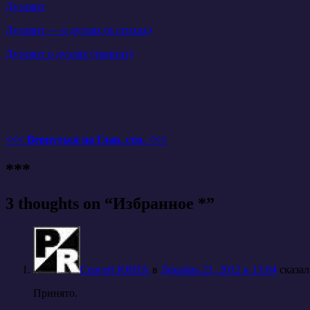
Дуэлянт
Дуэлянт — о дуэлях (в стихах)
Дуэлянт о дуэлях (трактат)
<<< Вернуться на Глав. стр. <<<
***
3 thoughts on “
Избранное *
”
Сергей ЮНГА
в
Декабрь 21, 2012 к 13:04
cказал
Принято.