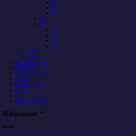
***
***
***
***
***
***
***
***
***
3. ***
4. ***
Лента новостей
ОКНО В…
Открытое Письмо
Планы
Рекомен-дуем
Форум
Я
КАРТА САЙТА
Избранное *
***