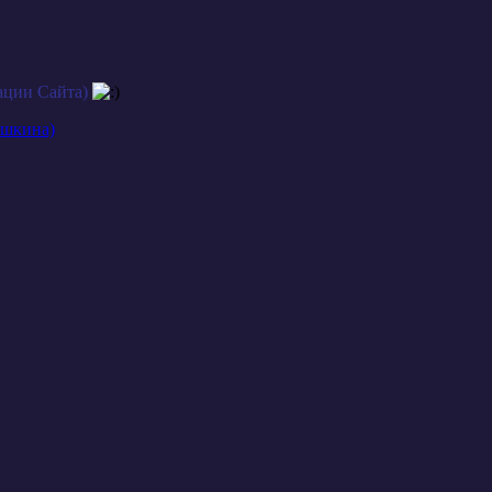
ации Сайта)
ашкина)