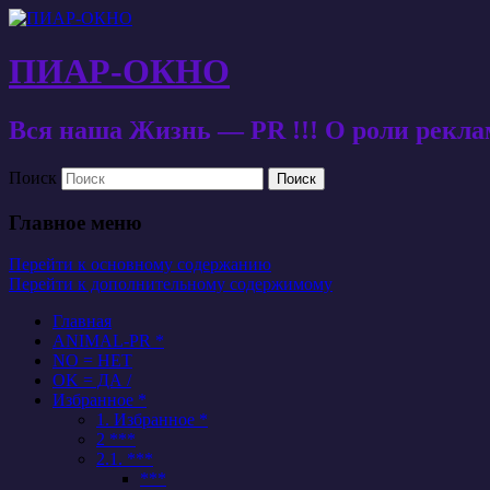
ПИАР-ОКНО
Вся наша Жизнь — PR !!! О роли рекл
Поиск
Главное меню
Перейти к основному содержанию
Перейти к дополнительному содержимому
Главная
ANIMAL-PR *
NO = НЕТ
OK = ДА /
Избранное *
1. Избранное *
2 ***
2.1. ***
***