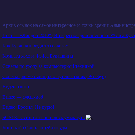
Архив ссылок на самое интересное (с точки зрения Администр
Пост — «Лондон 2012″ (Интересное дополнение от Фэйса Бук
Как Букашкин ходил за советом…
Комната хохота Фэйса Букашкина
Советы по уходу за компьютерной техникой
Советы для мечтающих о путешествиях ( + ребус)
Видео о котэ
Видео — флеш-моб
Видео: Бросил. Не курю!
SOS! Как этот сайт пытались умыкнуть
Контактёр С-летающей-посуды