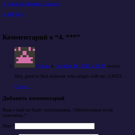
3. Личный Журнал Ларисы
4. WP nice
Комментарий о “
4. ***
”
Nyanna
в
Октябрь 16, 2012 к 08:15
cказал :
Hey, good to find someone who areges with me. GMTA.
Ответ
↓
Добавить комментарий
Ваш e-mail не будет опубликован. Обязательные поля
помечены
*
Имя
*