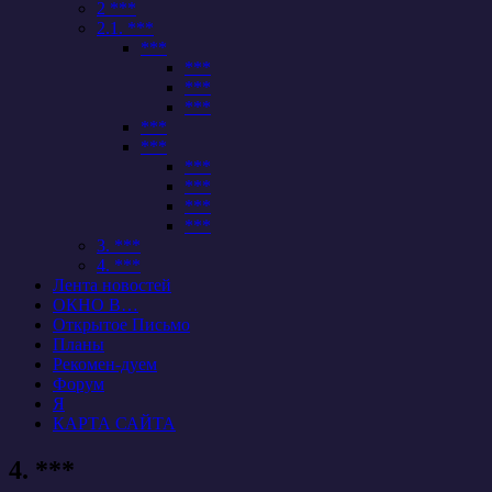
2 ***
2.1. ***
***
***
***
***
***
***
***
***
***
***
3. ***
4. ***
Лента новостей
ОКНО В…
Открытое Письмо
Планы
Рекомен-дуем
Форум
Я
КАРТА САЙТА
4. ***