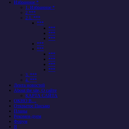
Избранное *
1. Избранное *
2 ***
2.1. ***
***
***
***
***
***
***
***
***
***
***
3. ***
4. ***
Лента новостей
About the site, О сайте
КАРТА САЙТА
ОКНО В…
Открытое Письмо
Планы
Рекомен-дуем
Форум
Я