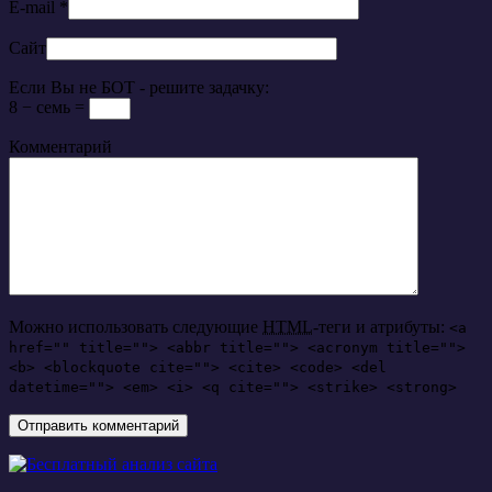
E-mail
*
Сайт
Если Вы не БОТ - решите задачку:
8 − семь =
Комментарий
Можно использовать следующие
HTML
-теги и атрибуты:
<a
href="" title=""> <abbr title=""> <acronym title="">
<b> <blockquote cite=""> <cite> <code> <del
datetime=""> <em> <i> <q cite=""> <strike> <strong>