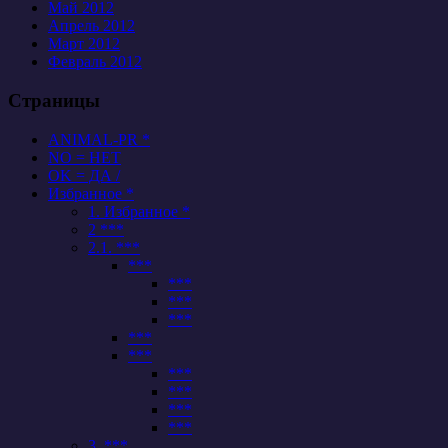
Май 2012
Апрель 2012
Март 2012
Февраль 2012
Страницы
ANIMAL-PR *
NO = НЕТ
OK = ДА /
Избранное *
1. Избранное *
2 ***
2.1. ***
***
***
***
***
***
***
***
***
***
***
3. ***