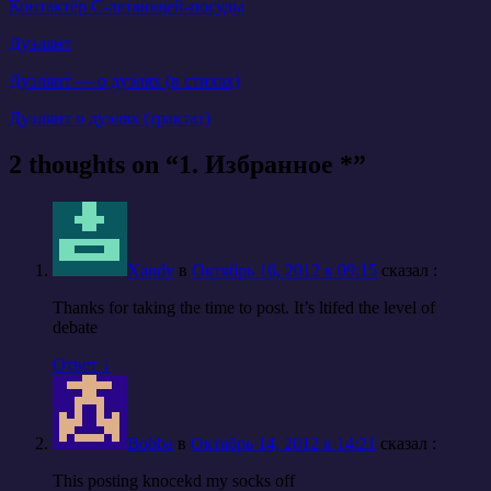
Контактёр С-летающей-посуды
Дуэлянт
Дуэлянт — о дуэлях (в стихах)
Дуэлянт о дуэлях (трактат)
2 thoughts on “
1. Избранное *
”
Xandy
в
Октябрь 16, 2012 к 09:15
cказал :
Thanks for taking the time to post. It’s ltifed the level of
debate
Ответ
↓
Bobba
в
Октябрь 14, 2012 к 14:21
cказал :
This posting knocekd my socks off