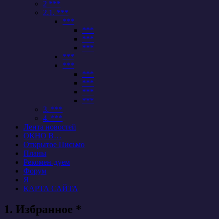
2 ***
2.1. ***
***
***
***
***
***
***
***
***
***
***
3. ***
4. ***
Лента новостей
ОКНО В…
Открытое Письмо
Планы
Рекомен-дуем
Форум
Я
КАРТА САЙТА
1. Избранное *