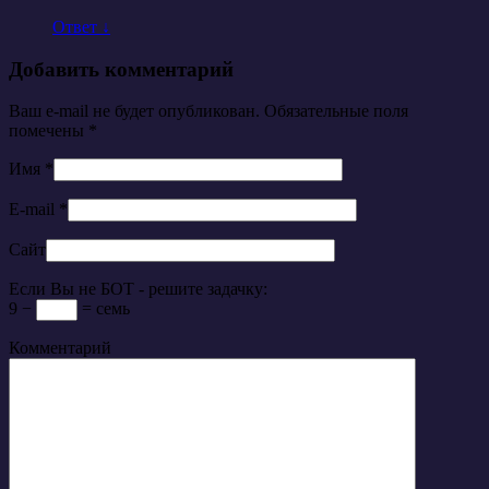
Ответ
↓
Добавить комментарий
Ваш e-mail не будет опубликован. Обязательные поля
помечены
*
Имя
*
E-mail
*
Сайт
Если Вы не БОТ - решите задачку:
9 −
= семь
Комментарий