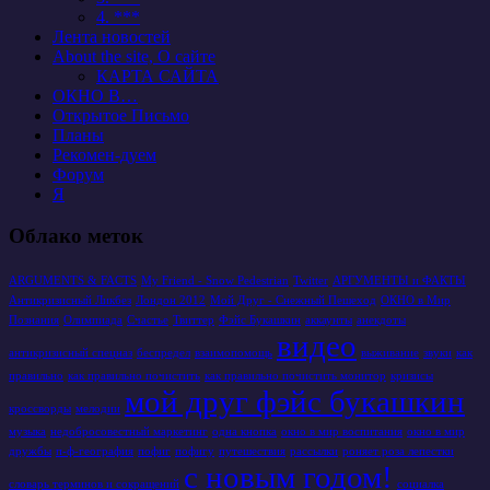
4. ***
Лента новостей
About the site, О сайте
КАРТА САЙТА
ОКНО В…
Открытое Письмо
Планы
Рекомен-дуем
Форум
Я
Облако меток
ARGUMENTS & FACTS
My Friend - Snow Pedestrian
Twitter
АРГУМЕНТЫ и ФАКТЫ
Антикризисный Ликбез
Лондон 2012
Мой Друг - Снежный Пешеход
ОКНО в Мир
Познания
Олимпиада
Счастье
Твиттер
Фэйс Букашкин
аккаунты
анекдоты
видео
антикризисный спецназ
беспредел
взаимопомощь
выживание
звуки
как
правильно
как правильно почистить
как правильно почистить монитор
кризисы
мой друг фэйс букашкин
кроссворды
мелодии
музыка
недобросовестный маркетинг
одна кнопка
окно в мир воспитания
окно в мир
дружбы
п-ф-география
пофиг
пофигу
путешествия
рассылки
роняет роза лепестки
с новым годом!
словарь терминов и сокращений
социалка