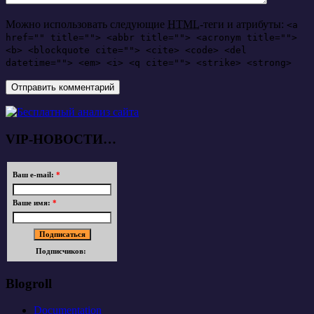
Можно использовать следующие
HTML
-теги и атрибуты:
<a
href="" title=""> <abbr title=""> <acronym title="">
<b> <blockquote cite=""> <cite> <code> <del
datetime=""> <em> <i> <q cite=""> <strike> <strong>
VIP-НОВОСТИ…
Ваш e-mail:
*
Ваше имя:
*
Подписчиков:
Blogroll
Documentation