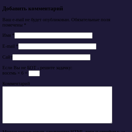
Добавить комментарий
Ваш e-mail не будет опубликован. Обязательные поля
помечены
*
Имя
*
E-mail
*
Сайт
Если Вы не БОТ - решите задачку:
восемь × 6 =
Комментарий
Можно использовать следующие
HTML
-теги и атрибуты: