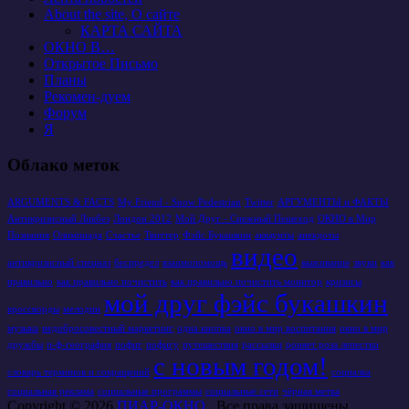
About the site, О сайте
КАРТА САЙТА
ОКНО В…
Открытое Письмо
Планы
Рекомен-дуем
Форум
Я
Облако меток
ARGUMENTS & FACTS
My Friend - Snow Pedestrian
Twitter
АРГУМЕНТЫ и ФАКТЫ
Антикризисный Ликбез
Лондон 2012
Мой Друг - Снежный Пешеход
ОКНО в Мир
Познания
Олимпиада
Счастье
Твиттер
Фэйс Букашкин
аккаунты
анекдоты
видео
антикризисный спецназ
беспредел
взаимопомощь
выживание
звуки
как
правильно
как правильно почистить
как правильно почистить монитор
кризисы
мой друг фэйс букашкин
кроссворды
мелодии
музыка
недобросовестный маркетинг
одна кнопка
окно в мир воспитания
окно в мир
дружбы
п-ф-география
пофиг
пофигу
путешествия
рассылки
роняет роза лепестки
с новым годом!
словарь терминов и сокращений
социалка
социальная реклама
социальные программы
социальные сети
чёрная метка
Copyright © 2026
ПИАР-ОКНО
. Все права защищены.