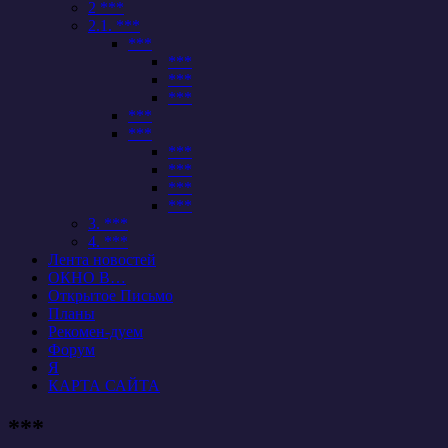
2 ***
2.1. ***
***
***
***
***
***
***
***
***
***
***
3. ***
4. ***
Лента новостей
ОКНО В…
Открытое Письмо
Планы
Рекомен-дуем
Форум
Я
КАРТА САЙТА
***