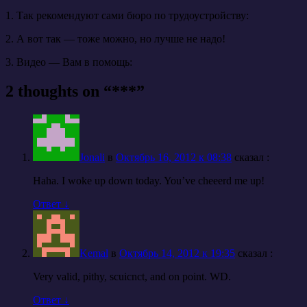
1. Так рекомендуют сами бюро по трудоустройству:
2. А вот так — тоже можно, но лучше не надо!
3. Видео — Вам в помощь:
2 thoughts on “
***
”
Jonali
в
Октябрь 16, 2012 к 08:38
cказал :
Haha. I woke up down today. You’ve cheeerd me up!
Ответ
↓
Kemal
в
Октябрь 14, 2012 к 19:35
cказал :
Very valid, pithy, scuicnct, and on point. WD.
Ответ
↓