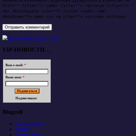
<a
href="" title=""> <abbr title=""> <acronym title="">
<b> <blockquote cite=""> <cite> <code> <del
datetime=""> <em> <i> <q cite=""> <strike> <strong>
VIP-НОВОСТИ…
Ваш e-mail:
*
Ваше имя:
*
Подписчиков:
Blogroll
Documentation
Plugins
Suggest Ideas