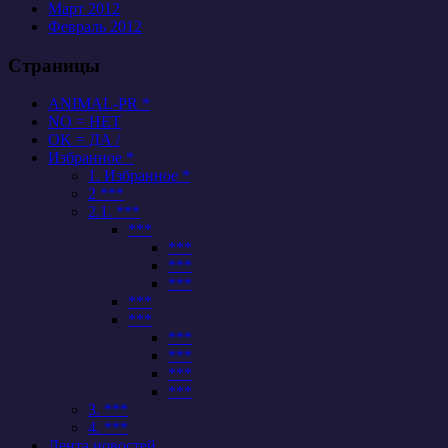
Март 2012
Февраль 2012
Страницы
ANIMAL-PR *
NO = НЕТ
OK = ДА /
Избранное *
1. Избранное *
2 ***
2.1. ***
***
***
***
***
***
***
***
***
***
***
3. ***
4. ***
Лента новостей