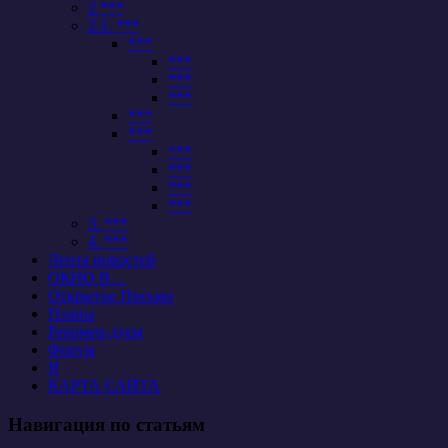
2 ***
2.1. ***
***
***
***
***
***
***
***
***
***
***
3. ***
4. ***
Лента новостей
ОКНО В…
Открытое Письмо
Планы
Рекомен-дуем
Форум
Я
КАРТА САЙТА
Навигация по статьям