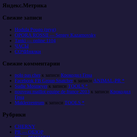
Яндекс.Метрика
Свежие записи
Hodula Pougo (pryg)
OPORA ROSSII — Sergey Kazarnovsky
Tanki — online 1104
ЧАСЫ
СОЧИнялки
Свежие комментарии
polo pas cher
к записи
Крокодил Гена
Facebook FB Group Snatcher
к записи
ANIMAL-PR *
Sudie Mosmeyer
к записи
TOOLS *
nouveau maillot equipe de france 2013
к записи
Крокодил
Гена
Maklerzentrum
к записи
TOOLS *
Рубрики
CHERNY
PR — ОБЗОР