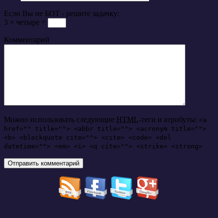
Если Вы не БОТ - решите задачку:
3 × четыре =
Комментарий
Можно использовать следующие
HTML
-теги и атрибуты:
<a
href="" title=""> <abbr title=""> <acronym title="">
<b> <blockquote cite=""> <cite> <code> <del
datetime=""> <em> <i> <q cite=""> <strike> <strong>