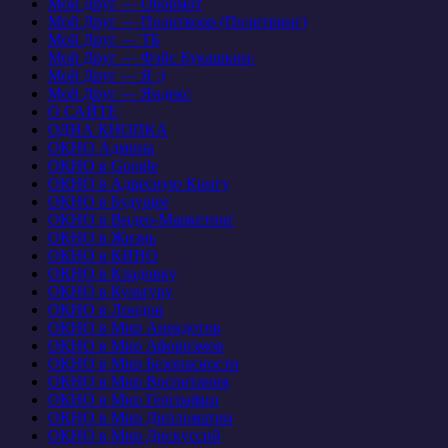
Мой Друг — Обормот
Мой Друг — Политкорр (Политринг)
Мой Друг — ТБ
Мой Друг — Фэйс Букашкин:
Мой Друг — Я :)
Мой Друг — Яндекс
О САЙТЕ
ОДНА КНОПКА
ОКНО Админа
ОКНО в Google
ОКНО в Адресную Книгу
ОКНО в Будущее
ОКНО в Видео-Маркетинг
ОКНО в Жизнь
ОКНО в КИНО
ОКНО в Кладовку
ОКНО в Культуру
ОКНО в Лондон
ОКНО в Мир Анекдотов
ОКНО в Мир Афоризмов
ОКНО в Мир Безопасности
ОКНО в Мир Воспитания
ОКНО в Мир Географии
ОКНО в Мир Дипломатии
ОКНО в Мир Дискуссий