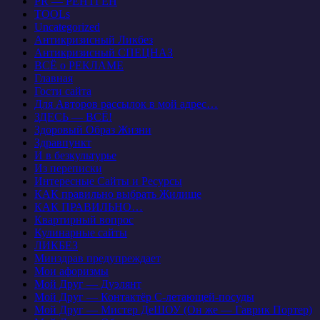
PR — РЕНТГЕН
TOOLs
Uncategorized
Антикризисный Ликбез
Антикризисный СПЕЦНАЗ
ВСЁ о РЕКЛАМЕ
Главная
Гости сайта
Для Авторов рассылок в мой адрес…
ЗДЕСЬ — ВСЁ!
Здоровый Образ Жизни
Здравпункт
И в безкультурье
Из переписки
Интересные Сайты и Ресурсы
КАК правильно выбрать Жилище
КАК ПРАВИЛЬНО…
Квартирный вопрос
Кулинарные сайты
ЛИКБЕЗ
Минздрав предупреждает
Мои афоризмы
Мой Друг — Дуэлянт
Мой Друг — Контактёр С-летающей-посуды
Мой Друг — Мистер ДеШОУ (Он же — Гаврик Портер)