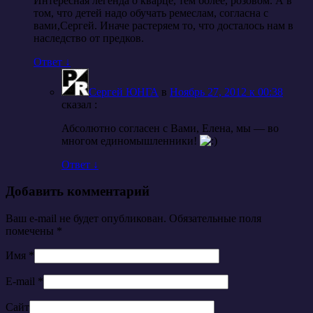
Интересная легенда о кварце, тем более, розовом. А в
том, что детей надо обучать ремеслам, согласна с
вами,Сергей. Иначе растеряем то, что досталось нам в
наследство от предков.
Ответ
↓
Сергей ЮНГА
в
Ноябрь 27, 2012 к 00:38
cказал :
Абсолютно согласен с Вами, Елена, мы — во
многом единомышленники!
Ответ
↓
Добавить комментарий
Ваш e-mail не будет опубликован. Обязательные поля
помечены
*
Имя
*
E-mail
*
Сайт