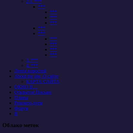
2.1. ***
***
***
***
***
***
***
***
***
***
***
3. ***
4. ***
Лента новостей
About the site, О сайте
КАРТА САЙТА
ОКНО В…
Открытое Письмо
Планы
Рекомен-дуем
Форум
Я
Облако меток