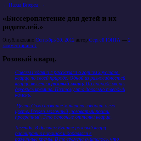
←
Назад
Вперед
→
«Биссероплетение для детей и их
родителей.»
Опубликовано
Сентябрь 30, 2012
автор
Сергей ЮНГА
—
2
комментариев ↓
Розовый кварц.
Совсем недавно я рассказала о горном хрустале-
кварце по своей природе. Одной из разновидностей
кварца является
розовый кварц.
По природе кварц-
двуокись кремния. Поэтому это довольно твердый
камень.
Цвет- Само название минерала говорит о его
цвете. Розово-молочный, розоватый почти
прозрачный. Это основные оттенки кварца.
Легенда. В древнем Египте розовый кварц
растирали в порошок и добавляли в
различные кремы. В те времена считалось, что