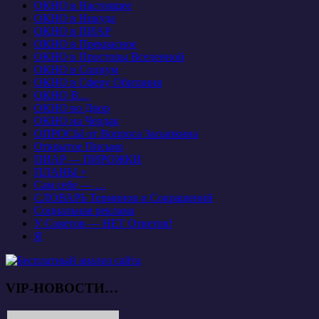
ОКНО в Настоящее
ОКНО в Никуда
ОКНО в ПИАР
ОКНО в Прекрасное
ОКНО в Просторы Вселенной
ОКНО в Социум
ОКНО в Сферу Обитания
ОКНО В…
ОКНО во Двор
ОКНО на Чердак
ОПРОСЫ от Вопроса Засыпкина
Открытое Письмо
ПИАР — ПИРОЖКИ
ПЛАНЫ +
Сам себе — …
СЛОВАРЬ Терминов и Сокращений
Социальная реклама
У Советов — НЕТ Ответов!
Я
VIP-НОВОСТИ…