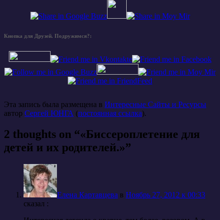
Кнопка для Друзей. Подружимся?:
Эта запись была размещена в
Интересные Сайты и Ресурсы
автор
Сергей ЮНГА
(
постоянная ссылка
).
2 thoughts on “
«Биссероплетение для
детей и их родителей.»
”
Елена Картавцева
в
Ноябрь 27, 2012 к 00:33
cказал :