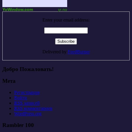
YoWindow.com
yr.no
Enter your email address:
Delivered by
FeedBurner
Добро Пожаловать!
Мета
Регистрация
Войти
RSS
записей
RSS
комментариев
WordPress.org
Rambler 100