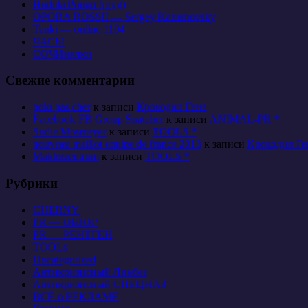
Hodula Pougo (pryg)
OPORA ROSSII — Sergey Kazarnovsky
Tanki — online 1104
ЧАСЫ
СОЧИнялки
Свежие комментарии
polo pas cher
к записи
Крокодил Гена
Facebook FB Group Snatcher
к записи
ANIMAL-PR *
Sudie Mosmeyer
к записи
TOOLS *
nouveau maillot equipe de france 2013
к записи
Крокодил Ге
Maklerzentrum
к записи
TOOLS *
Рубрики
CHERNY
PR — ОБЗОР
PR — РЕНТГЕН
TOOLs
Uncategorized
Антикризисный Ликбез
Антикризисный СПЕЦНАЗ
ВСЁ о РЕКЛАМЕ