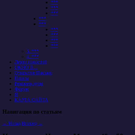
***
***
***
***
***
***
***
***
***
3. ***
4. ***
Лента новостей
ОКНО В…
Открытое Письмо
Планы
Рекомен-дуем
Форум
Я
КАРТА САЙТА
Навигация по статьям
←
Назад
Вперед
→