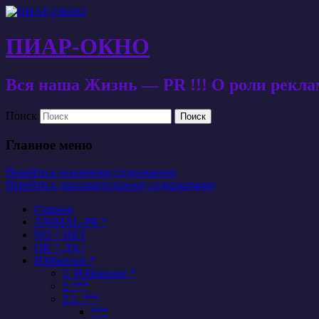
ПИАР-ОКНО
Вся наша Жизнь — PR !!! О роли рекл
Поиск
Главное меню
Перейти к основному содержанию
Перейти к дополнительному содержимому
Главная
ANIMAL-PR *
NO = НЕТ
OK = ДА /
Избранное *
1. Избранное *
2 ***
2.1. ***
***