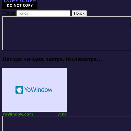
Поиск
Погода: сегодня, завтра, послезавтра…
YoWindow.com
yr.no