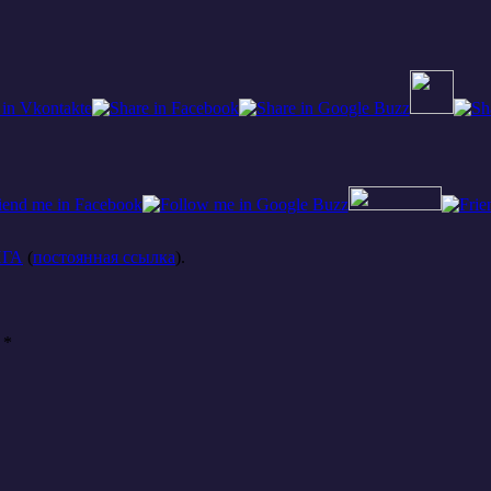
НГА
(
постоянная ссылка
).
ы
*