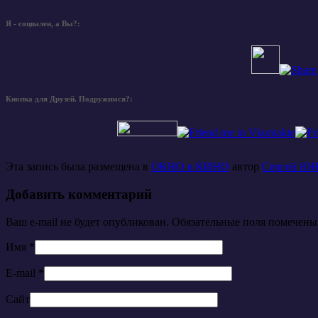
Я - социален, а Вы?:
Кнопка для Друзей. Подружимся?:
Эта запись была размещена в
ОКНО в КИНО
автор
Сергей Ю
Добавить комментарий
Ваш e-mail не будет опубликован. Обязательные поля помечен
Имя
*
E-mail
*
Сайт