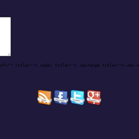
ref="" title=""> <abbr title=""> <acronym title=""> <b> 