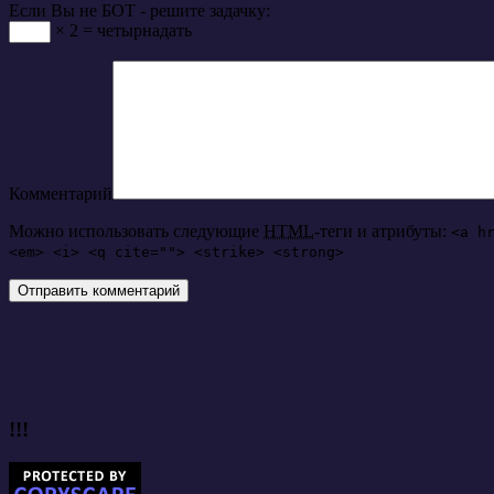
Если Вы не БОТ - решите задачку:
× 2 = четырнадать
Комментарий
Можно использовать следующие
HTML
-теги и атрибуты:
<a h
<em> <i> <q cite=""> <strike> <strong>
!!!