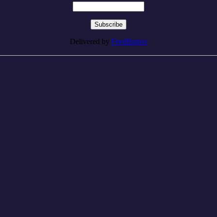
Delivered by
FeedBurner