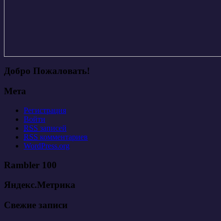
Добро Пожаловать!
Мета
Регистрация
Войти
RSS
записей
RSS
комментариев
WordPress.org
Rambler 100
Яндекс.Метрика
Свежие записи