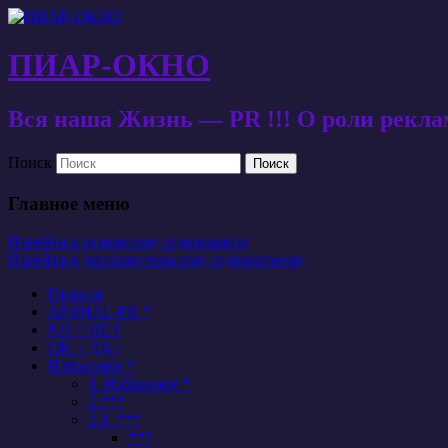
ПИАР-ОКНО
Вся наша Жизнь — PR !!! О роли рекл
Поиск
Главное меню
Перейти к основному содержанию
Перейти к дополнительному содержимому
Главная
ANIMAL-PR *
NO = НЕТ
OK = ДА /
Избранное *
1. Избранное *
2 ***
2.1. ***
***