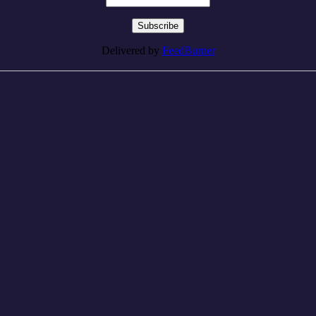
Delivered by
FeedBurner