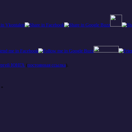
ергей ЮНГА
(
постоянная ссылка
).
ы
*