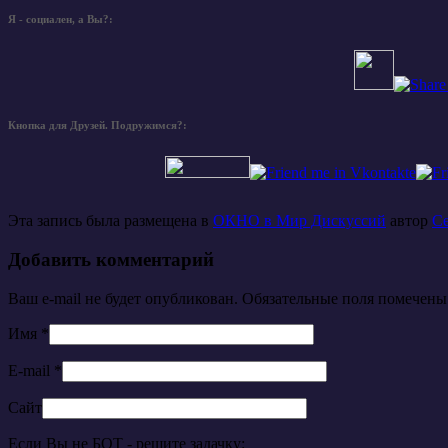
Я - социален, а Вы?:
Кнопка для Друзей. Подружимся?:
Эта запись была размещена в
ОКНО в Мир Дискуссий
автор
С
Добавить комментарий
Ваш e-mail не будет опубликован. Обязательные поля помечен
Имя
*
E-mail
*
Сайт
Если Вы не БОТ - решите задачку: