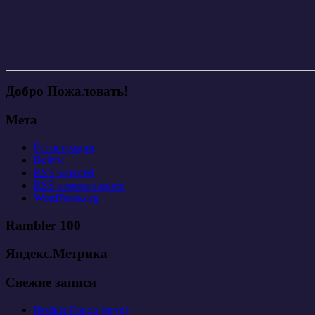
Добро Пожаловать!
Мета
Регистрация
Войти
RSS
записей
RSS
комментариев
WordPress.org
Rambler 100
Яндекс.Метрика
Свежие записи
Hodula Pougo (pryg)