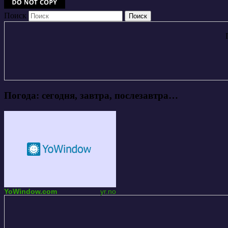
Поиск
Погода: сегодня, завтра, послезавтра…
YoWindow.com
yr.no