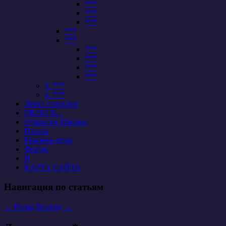
***
***
***
***
***
***
***
***
***
3. ***
4. ***
Лента новостей
ОКНО В…
Открытое Письмо
Планы
Рекомен-дуем
Форум
Я
КАРТА САЙТА
Навигация по статьям
←
Назад
Вперед
→