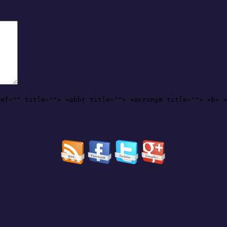
ref="" title=""> <abbr title=""> <acronym title=""> <b> 