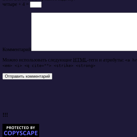
четыре + 4 =
Комментарий
Можно использовать следующие
HTML
-теги и атрибуты:
<a h
<em> <i> <q cite=""> <strike> <strong>
!!!