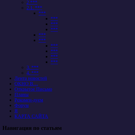
2 ***
2.1. ***
***
***
***
***
***
***
***
***
***
***
3. ***
4. ***
Лента новостей
ОКНО В…
Открытое Письмо
Планы
Рекомен-дуем
Форум
Я
КАРТА САЙТА
Навигация по статьям