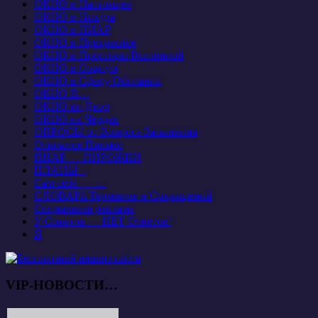
ОКНО в Настоящее
ОКНО в Никуда
ОКНО в ПИАР
ОКНО в Прекрасное
ОКНО в Просторы Вселенной
ОКНО в Социум
ОКНО в Сферу Обитания
ОКНО В…
ОКНО во Двор
ОКНО на Чердак
ОПРОСЫ от Вопроса Засыпкина
Открытое Письмо
ПИАР — ПИРОЖКИ
ПЛАНЫ +
Сам себе — …
СЛОВАРЬ Терминов и Сокращений
Социальная реклама
У Советов — НЕТ Ответов!
Я
VIP-НОВОСТИ…