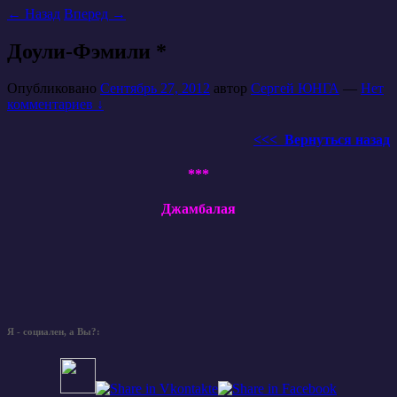
←
Назад
Вперед
→
Доули-Фэмили *
Опубликовано
Сентябрь 27, 2012
автор
Сергей ЮНГА
—
Нет
комментариев ↓
<<< Вернуться назад
***
Джамбалая
Я - социален, а Вы?: