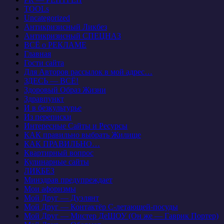
TOOLs
Uncategorized
Антикризисный Ликбез
Антикризисный СПЕЦНАЗ
ВСЁ о РЕКЛАМЕ
Главная
Гости сайта
Для Авторов рассылок в мой адрес…
ЗДЕСЬ — ВСЁ!
Здоровый Образ Жизни
Здравпункт
И в безкультурье
Из переписки
Интересные Сайты и Ресурсы
КАК правильно выбрать Жилище
КАК ПРАВИЛЬНО…
Квартирный вопрос
Кулинарные сайты
ЛИКБЕЗ
Минздрав предупреждает
Мои афоризмы
Мой Друг — Дуэлянт
Мой Друг — Контактёр С-летающей-посуды
Мой Друг — Мистер ДеШОУ (Он же — Гаврик Портер)