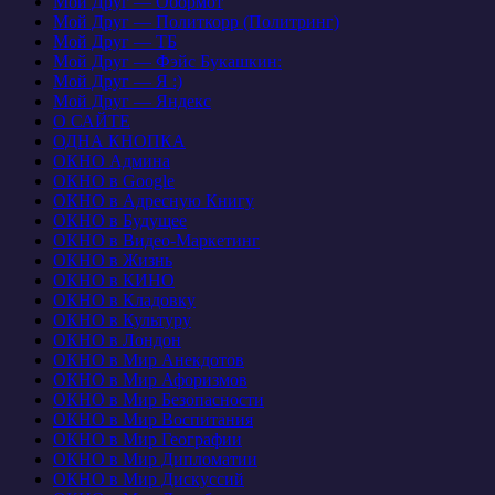
Мой Друг — Обормот
Мой Друг — Политкорр (Политринг)
Мой Друг — ТБ
Мой Друг — Фэйс Букашкин:
Мой Друг — Я :)
Мой Друг — Яндекс
О САЙТЕ
ОДНА КНОПКА
ОКНО Админа
ОКНО в Google
ОКНО в Адресную Книгу
ОКНО в Будущее
ОКНО в Видео-Маркетинг
ОКНО в Жизнь
ОКНО в КИНО
ОКНО в Кладовку
ОКНО в Культуру
ОКНО в Лондон
ОКНО в Мир Анекдотов
ОКНО в Мир Афоризмов
ОКНО в Мир Безопасности
ОКНО в Мир Воспитания
ОКНО в Мир Географии
ОКНО в Мир Дипломатии
ОКНО в Мир Дискуссий