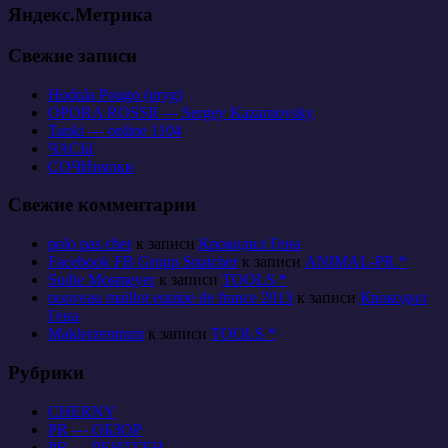
Яндекс.Метрика
Свежие записи
Hodula Pougo (pryg)
OPORA ROSSII — Sergey Kazarnovsky
Tanki — online 1104
ЧАСЫ
СОЧИнялки
Свежие комментарии
polo pas cher
к записи
Крокодил Гена
Facebook FB Group Snatcher
к записи
ANIMAL-PR *
Sudie Mosmeyer
к записи
TOOLS *
nouveau maillot equipe de france 2013
к записи
Крокодил
Гена
Maklerzentrum
к записи
TOOLS *
Рубрики
CHERNY
PR — ОБЗОР
PR — РЕНТГЕН