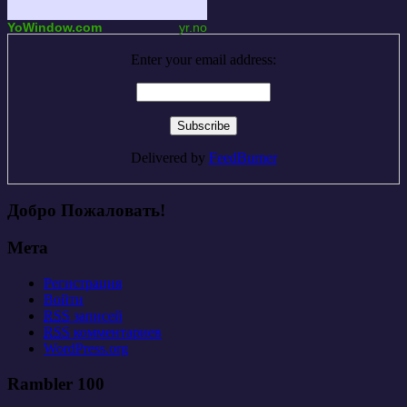
YoWindow.com
yr.no
Enter your email address:
Delivered by
FeedBurner
Добро Пожаловать!
Мета
Регистрация
Войти
RSS
записей
RSS
комментариев
WordPress.org
Rambler 100