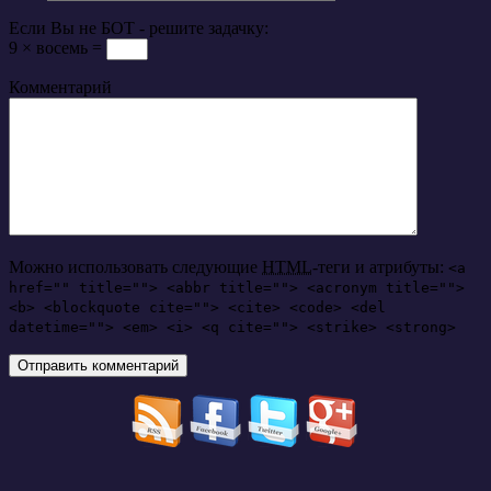
Если Вы не БОТ - решите задачку:
9 × восемь =
Комментарий
Можно использовать следующие
HTML
-теги и атрибуты:
<a
href="" title=""> <abbr title=""> <acronym title="">
<b> <blockquote cite=""> <cite> <code> <del
datetime=""> <em> <i> <q cite=""> <strike> <strong>