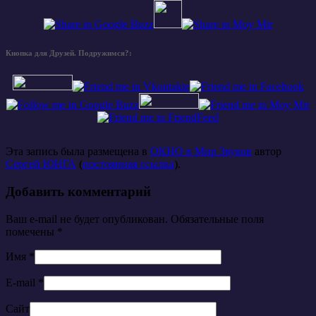
Кнопка для Друзей. Подружимся?:
Эта запись была размещена в
ОКНО в Мир Звуков
автор
Сергей ЮНГА
(
постоянная ссылка
).
Добавить комментарий
Ваш e-mail не будет опубликован. Обязательные поля
помечены
*
Имя
*
E-mail
*
Сайт