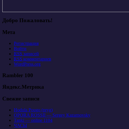
Добро Пожаловать!
Мета
Регистрация
Войти
RSS
записей
RSS
комментариев
WordPress.org
Rambler 100
Яндекс.Метрика
Свежие записи
Hodula Pougo (pryg)
OPORA ROSSII — Sergey Kazarnovsky
Tanki — online 1104
ЧАСЫ