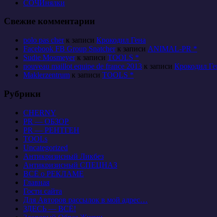
СОЧИнялки
Свежие комментарии
polo pas cher
к записи
Крокодил Гена
Facebook FB Group Snatcher
к записи
ANIMAL-PR *
Sudie Mosmeyer
к записи
TOOLS *
nouveau maillot equipe de france 2013
к записи
Крокодил Ге
Maklerzentrum
к записи
TOOLS *
Рубрики
CHERNY
PR — ОБЗОР
PR — РЕНТГЕН
TOOLs
Uncategorized
Антикризисный Ликбез
Антикризисный СПЕЦНАЗ
ВСЁ о РЕКЛАМЕ
Главная
Гости сайта
Для Авторов рассылок в мой адрес…
ЗДЕСЬ — ВСЁ!