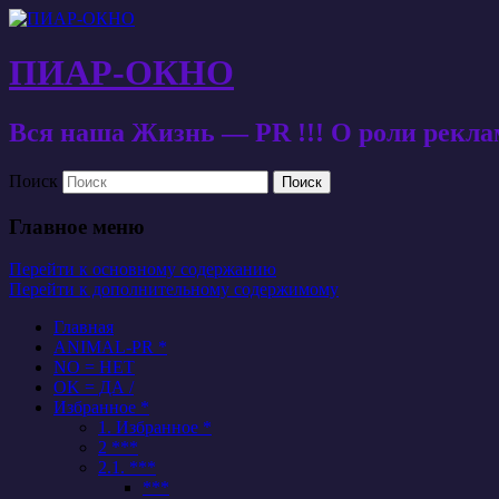
ПИАР-ОКНО
Вся наша Жизнь — PR !!! О роли рекл
Поиск
Главное меню
Перейти к основному содержанию
Перейти к дополнительному содержимому
Главная
ANIMAL-PR *
NO = НЕТ
OK = ДА /
Избранное *
1. Избранное *
2 ***
2.1. ***
***