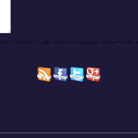
ref="" title=""> <abbr title=""> <acronym title=""> <b> 