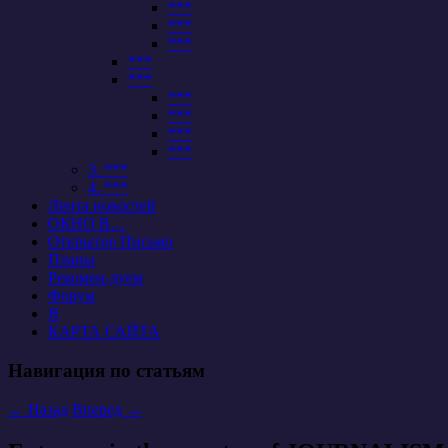
***
***
***
***
***
***
***
***
***
3. ***
4. ***
Лента новостей
ОКНО В…
Открытое Письмо
Планы
Рекомен-дуем
Форум
Я
КАРТА САЙТА
Навигация по статьям
←
Назад
Вперед
→