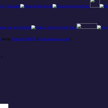
а
автор
Сергей ЮНГА
(
постоянная ссылка
).
ы
*