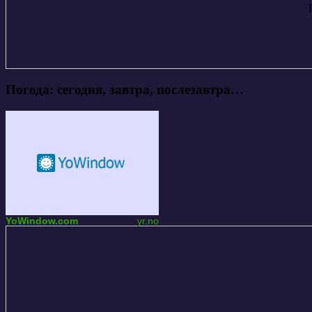
Погода: сегодня, завтра, послезавтра…
YoWindow.com
yr.no