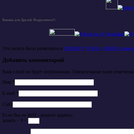
Кнопка для Друзей. Подружимся?:
Эта запись была размещена в
CHERNY
,
TOOLs
,
ОКНО Админ
Добавить комментарий
Ваш e-mail не будет опубликован. Обязательные поля помечен
Имя
*
E-mail
*
Сайт
Если Вы не БОТ - решите задачку:
девять − 9 =