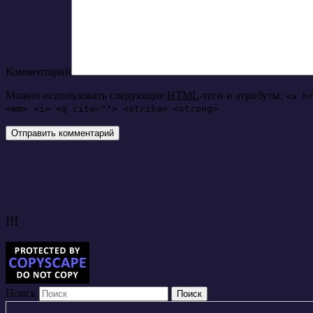
Комментарий
Можно использовать следующие
HTML
-теги и атрибуты:
<a h
<em> <i> <q cite=""> <strike> <strong>
!!!
Поиск