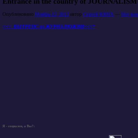
Entrance in the country of JOURNALISM
Опубликовано
Ноябрь 12, 2012
автор
Сергей ЮНГА
—
Нет ком
<<< ВЫТРЕПС из ЖУРНАЛЮЖИИ<<<*
Я - социален, а Вы?: