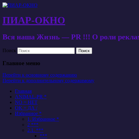
ПИАР-ОКНО
Вся наша Жизнь — PR !!! О роли рекл
Поиск
Главное меню
Перейти к основному содержанию
Перейти к дополнительному содержимому
Главная
ANIMAL-PR *
NO = НЕТ
OK = ДА /
Избранное *
1. Избранное *
2 ***
2.1. ***
***