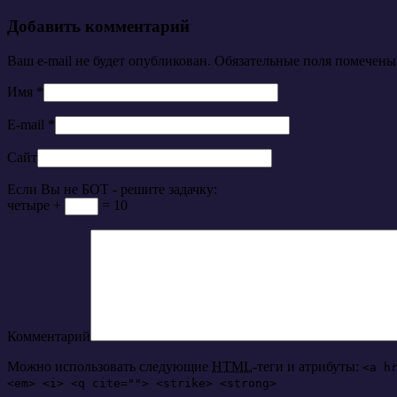
Добавить комментарий
Ваш e-mail не будет опубликован. Обязательные поля помечен
Имя
*
E-mail
*
Сайт
Если Вы не БОТ - решите задачку:
четыре +
= 10
Комментарий
Можно использовать следующие
HTML
-теги и атрибуты:
<a h
<em> <i> <q cite=""> <strike> <strong>