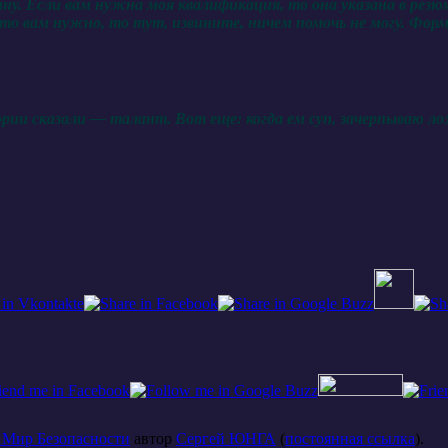
лину. Если вам нужна моя квалификация, то она указана в рез
и что вам нужно, то тут, извините, ничем помочь не могу. Ф
ии сказали — талант. Вот еще: когда ем суп, зачерпываю ложк
Мир Безопасности
автор
Сергей ЮНГА
(
постоянная ссылка
).