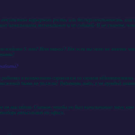
отсутствие карьерного роста, или бесперспективность, или не
шим начальником, коллективом и их собакой. И не узнаете, пок
ижайшие 5 лет? Нет таких? Так если вы сами не знаете, что 
 знать?
 работы?
 работал и великолепно справлялся со своими обязанностями
стижений быть не должно! Работать надо, а не ерундой мая
как он выглядит. Главное, чтобы он был начальником: тем, к
капибаре разъезжает по офису.