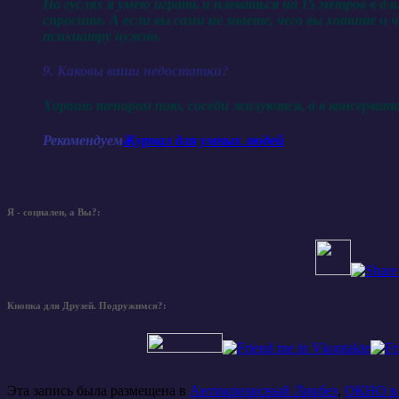
На гуслях я умею играть и плеваться на 15 метров в д
спросите. А если вы сами не знаете, чего вы хотите 
психиатру нужно.
9. Каковы ваши недостатки?
Хорошо тенором пою, соседи жалуются, а в консерватор
Рекомендуем
Журнал для умных людей
Я - социален, а Вы?:
Кнопка для Друзей. Подружимся?:
Эта запись была размещена в
Антикризисный Ликбез
,
ОКНО в 