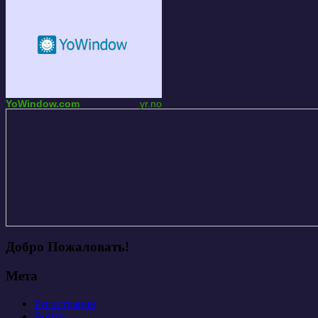
YoWindow.com
yr.no
Добро Пожаловать!
Мета
Регистрация
Войти