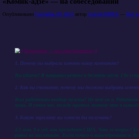
«Комик-адзе» — на собеседовании
Опубликовано
Сентябрь 28, 2012
автор
Сергей ЮНГА
—
Нет к
Комикадзе — на собеседовании
:)
1. Почему вы выбрали именно нашу компанию?
Вы идиот? Я направил резюме в десяток мест. Где уст
2. Как вы считаете, почему мы должны выбрать именн
Вам работники вообще нужны? Ну вот он я. Работник.
чушь. И умнее вас, между прочим, потому что я никогда
3. Какую зарплату вы хотели бы получать?
2,5 млн. $ в год, как президент США. Что за вопрос? Е
равно не заплатите. Тогда нечего и выпендриваться. Вс