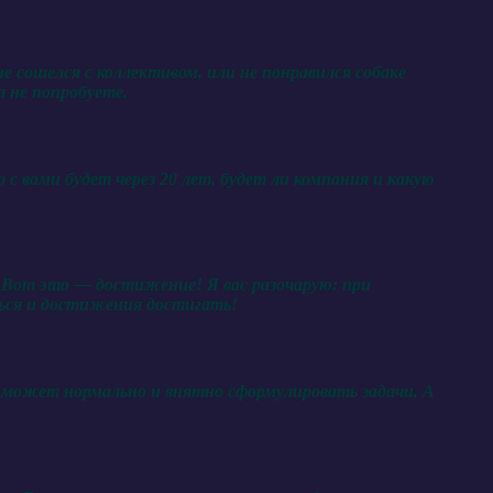
 сошелся с коллективом, или не понравился собаке
а не попробуете.
с вами будет через 20 лет, будет ли компания и какую
. Вот это — достижение! Я вас разочарую: при
ться и достижения достигать!
то может нормально и внятно сформулировать задачи. А