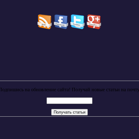
Подпишись на обновление сайта! Получай новые статьи на почту