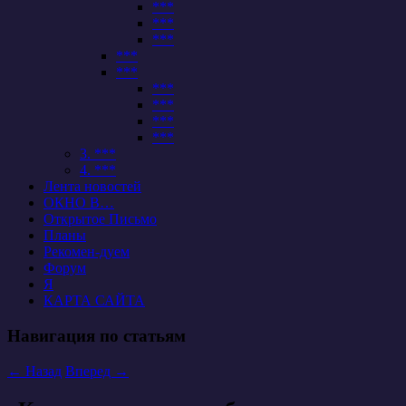
***
***
***
***
***
***
***
***
***
3. ***
4. ***
Лента новостей
ОКНО В…
Открытое Письмо
Планы
Рекомен-дуем
Форум
Я
КАРТА САЙТА
Навигация по статьям
←
Назад
Вперед
→