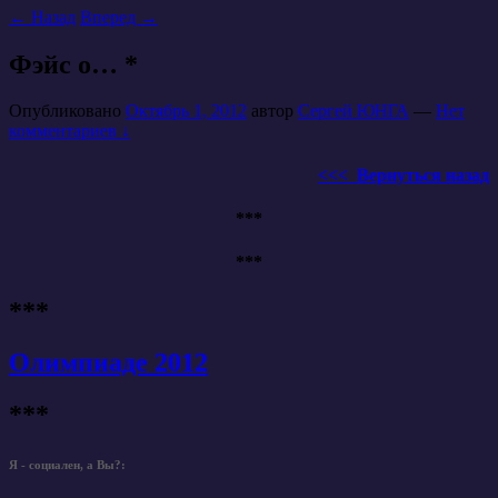
←
Назад
Вперед
→
Фэйс о… *
Опубликовано
Октябрь 1, 2012
автор
Сергей ЮНГА
—
Нет
комментариев ↓
<<< Вернуться назад
***
***
***
Олимпиаде 2012
***
Я - социален, а Вы?: