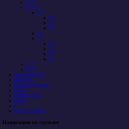
2 ***
2.1. ***
***
***
***
***
***
***
***
***
***
***
3. ***
4. ***
Лента новостей
ОКНО В…
Открытое Письмо
Планы
Рекомен-дуем
Форум
Я
КАРТА САЙТА
Навигация по статьям