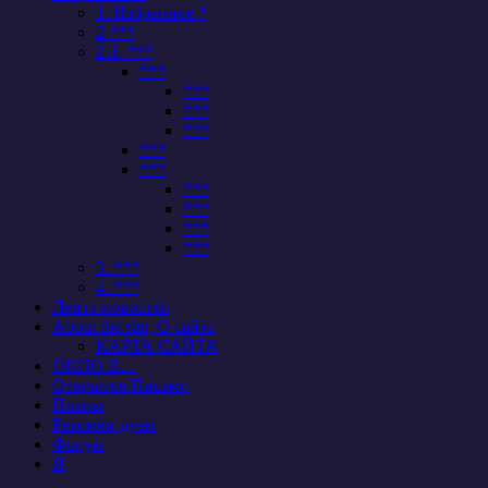
1. Избранное *
2 ***
2.1. ***
***
***
***
***
***
***
***
***
***
***
3. ***
4. ***
Лента новостей
About the site, О сайте
КАРТА САЙТА
ОКНО В…
Открытое Письмо
Планы
Рекомен-дуем
Форум
Я