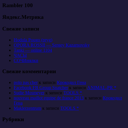
Rambler 100
Яндекс.Метрика
Свежие записи
Hodula Pougo (pryg)
OPORA ROSSII — Sergey Kazarnovsky
Tanki — online 1104
ЧАСЫ
СОЧИнялки
Свежие комментарии
polo pas cher
к записи
Крокодил Гена
Facebook FB Group Snatcher
к записи
ANIMAL-PR *
Sudie Mosmeyer
к записи
TOOLS *
nouveau maillot equipe de france 2013
к записи
Крокодил
Гена
Maklerzentrum
к записи
TOOLS *
Рубрики