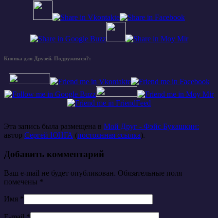
Кнопка для Друзей. Подружимся?:
Эта запись была размещена в
Мой Друг - Фэйс Букашкин:
автор
Сергей ЮНГА
(
постоянная ссылка
).
Добавить комментарий
Ваш e-mail не будет опубликован. Обязательные поля
помечены
*
Имя
*
E-mail
*