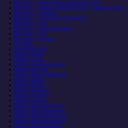
Мой Друг — Контактёр С-летающей-посуды
Мой Друг — Мистер ДеШОУ (Он же — Гаврик Портер)
Мой Друг — Обормот
Мой Друг — Политкорр (Политринг)
Мой Друг — ТБ
Мой Друг — Фэйс Букашкин:
Мой Друг — Я :)
Мой Друг — Яндекс
О САЙТЕ
ОДНА КНОПКА
ОКНО Админа
ОКНО в Google
ОКНО в Адресную Книгу
ОКНО в Будущее
ОКНО в Видео-Маркетинг
ОКНО в Жизнь
ОКНО в КИНО
ОКНО в Кладовку
ОКНО в Культуру
ОКНО в Лондон
ОКНО в Мир Анекдотов
ОКНО в Мир Афоризмов
ОКНО в Мир Безопасности
ОКНО в Мир Воспитания
ОКНО в Мир Географии