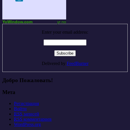
YoWindow.com
yr.no
Enter your email address:
Delivered by
FeedBurner
Добро Пожаловать!
Мета
Регистрация
Войти
RSS
записей
RSS
комментариев
WordPress.org