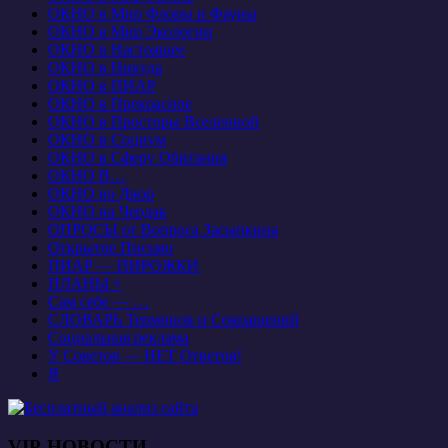
ОКНО в Мир Флоры и Фауны
ОКНО в Мир Экологии
ОКНО в Настоящее
ОКНО в Никуда
ОКНО в ПИАР
ОКНО в Прекрасное
ОКНО в Просторы Вселенной
ОКНО в Социум
ОКНО в Сферу Обитания
ОКНО В…
ОКНО во Двор
ОКНО на Чердак
ОПРОСЫ от Вопроса Засыпкина
Открытое Письмо
ПИАР — ПИРОЖКИ
ПЛАНЫ +
Сам себе — …
СЛОВАРЬ Терминов и Сокращений
Социальная реклама
У Советов — НЕТ Ответов!
Я
VIP-НОВОСТИ…