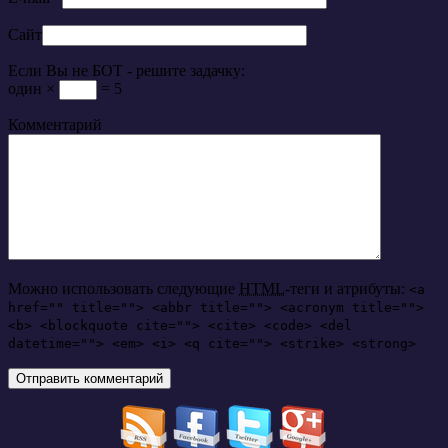
Сайт
Если Вы не БОТ - решите задачку:
один ×
= 5
Комментарий
Можно использовать следующие
HTML
-теги и атрибуты:
<a
href="" title=""> <abbr title=""> <acronym title="">
<b> <blockquote cite=""> <cite> <code> <del
datetime=""> <em> <i> <q cite=""> <strike> <strong>