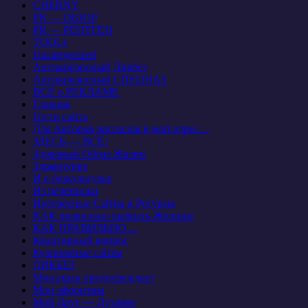
CHERNY
PR — ОБЗОР
PR — РЕНТГЕН
TOOLs
Uncategorized
Антикризисный Ликбез
Антикризисный СПЕЦНАЗ
ВСЁ о РЕКЛАМЕ
Главная
Гости сайта
Для Авторов рассылок в мой адрес…
ЗДЕСЬ — ВСЁ!
Здоровый Образ Жизни
Здравпункт
И в безкультурье
Из переписки
Интересные Сайты и Ресурсы
КАК правильно выбрать Жилище
КАК ПРАВИЛЬНО…
Квартирный вопрос
Кулинарные сайты
ЛИКБЕЗ
Минздрав предупреждает
Мои афоризмы
Мой Друг — Дуэлянт