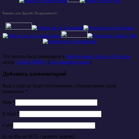
Кнопка для Друзей. Подружимся?:
Эта запись была размещена в
Интересные Сайты и Ресурсы
автор
Сергей ЮНГА
(
постоянная ссылка
).
Добавить комментарий
Ваш e-mail не будет опубликован. Обязательные поля
помечены
*
Имя
*
E-mail
*
Сайт
Если Вы не БОТ - решите задачку: