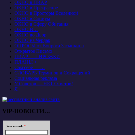
ОКНО в ПИАР
ОКНО в Прекрасное
ОКНО в Просторы Вселенной
ОКНО в Социум
ОКНО в Сферу Обитания
ОКНО В…
ОКНО во Двор
ОКНО на Чердак
ОПРОСЫ от Вопроса Засыпкина
Открытое Письмо
ПИАР — ПИРОЖКИ
ПЛАНЫ +
Сам себе — …
СЛОВАРЬ Терминов и Сокращений
Социальная реклама
У Советов — НЕТ Ответов!
Я
VIP-НОВОСТИ…
Ваш e-mail:
*