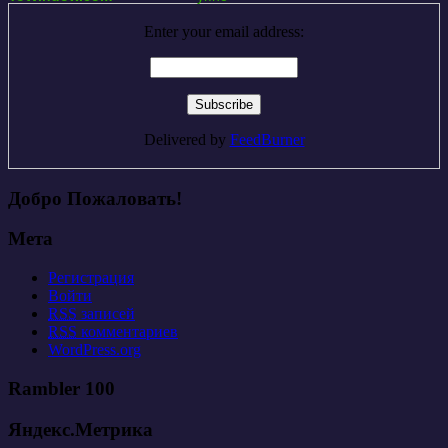
Enter your email address:
Delivered by
FeedBurner
Добро Пожаловать!
Мета
Регистрация
Войти
RSS
записей
RSS
комментариев
WordPress.org
Rambler 100
Яндекс.Метрика