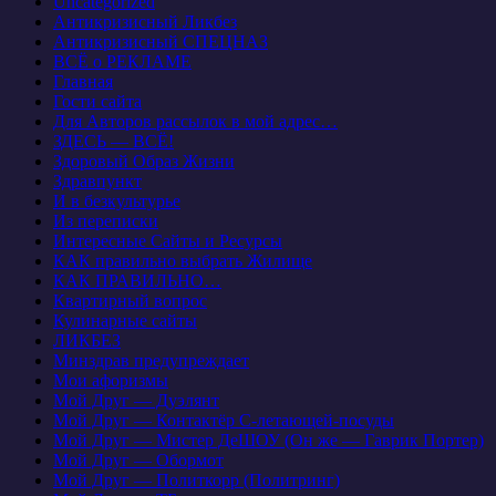
Uncategorized
Антикризисный Ликбез
Антикризисный СПЕЦНАЗ
ВСЁ о РЕКЛАМЕ
Главная
Гости сайта
Для Авторов рассылок в мой адрес…
ЗДЕСЬ — ВСЁ!
Здоровый Образ Жизни
Здравпункт
И в безкультурье
Из переписки
Интересные Сайты и Ресурсы
КАК правильно выбрать Жилище
КАК ПРАВИЛЬНО…
Квартирный вопрос
Кулинарные сайты
ЛИКБЕЗ
Минздрав предупреждает
Мои афоризмы
Мой Друг — Дуэлянт
Мой Друг — Контактёр С-летающей-посуды
Мой Друг — Мистер ДеШОУ (Он же — Гаврик Портер)
Мой Друг — Обормот
Мой Друг — Политкорр (Политринг)