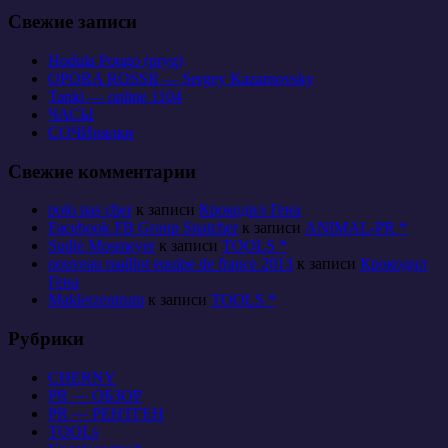
Свежие записи
Hodula Pougo (pryg)
OPORA ROSSII — Sergey Kazarnovsky
Tanki — online 1104
ЧАСЫ
СОЧИнялки
Свежие комментарии
polo pas cher
к записи
Крокодил Гена
Facebook FB Group Snatcher
к записи
ANIMAL-PR *
Sudie Mosmeyer
к записи
TOOLS *
nouveau maillot equipe de france 2013
к записи
Крокодил
Гена
Maklerzentrum
к записи
TOOLS *
Рубрики
CHERNY
PR — ОБЗОР
PR — РЕНТГЕН
TOOLs