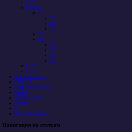
2 ***
2.1. ***
***
***
***
***
***
***
***
***
***
***
3. ***
4. ***
Лента новостей
ОКНО В…
Открытое Письмо
Планы
Рекомен-дуем
Форум
Я
КАРТА САЙТА
Навигация по статьям