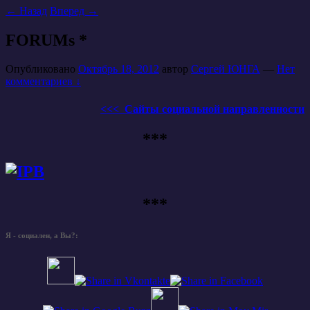
←
Назад
Вперед
→
FORUMs *
Опубликовано
Октябрь 18, 2012
автор
Сергей ЮНГА
—
Нет
комментариев ↓
<<< Сайты социальной направленности
***
***
Я - социален, а Вы?: