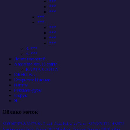
***
***
***
***
***
***
***
***
***
3. ***
4. ***
Лента новостей
About the site, О сайте
КАРТА САЙТА
ОКНО В…
Открытое Письмо
Планы
Рекомен-дуем
Форум
Я
Облако меток
ARGUMENTS & FACTS
My Friend - Snow Pedestrian
Twitter
АРГУМЕНТЫ и ФАКТЫ
Антикризисный Ликбез
Лондон 2012
Мой Друг - Снежный Пешеход
ОКНО в Мир