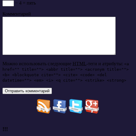
− 4 = пять
Комментарий
Можно использовать следующие
HTML
-теги и атрибуты:
<a
href="" title=""> <abbr title=""> <acronym title="">
<b> <blockquote cite=""> <cite> <code> <del
datetime=""> <em> <i> <q cite=""> <strike> <strong>
!!!