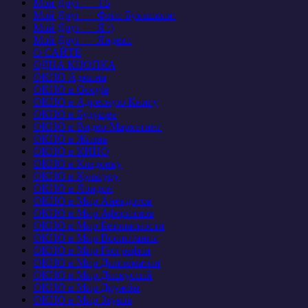
Мой Друг — ТБ
Мой Друг — Фэйс Букашкин:
Мой Друг — Я :)
Мой Друг — Яндекс
О САЙТЕ
ОДНА КНОПКА
ОКНО Админа
ОКНО в Google
ОКНО в Адресную Книгу
ОКНО в Будущее
ОКНО в Видео-Маркетинг
ОКНО в Жизнь
ОКНО в КИНО
ОКНО в Кладовку
ОКНО в Культуру
ОКНО в Лондон
ОКНО в Мир Анекдотов
ОКНО в Мир Афоризмов
ОКНО в Мир Безопасности
ОКНО в Мир Воспитания
ОКНО в Мир Географии
ОКНО в Мир Дипломатии
ОКНО в Мир Дискуссий
ОКНО в Мир Дружбы
ОКНО в Мир Звуков