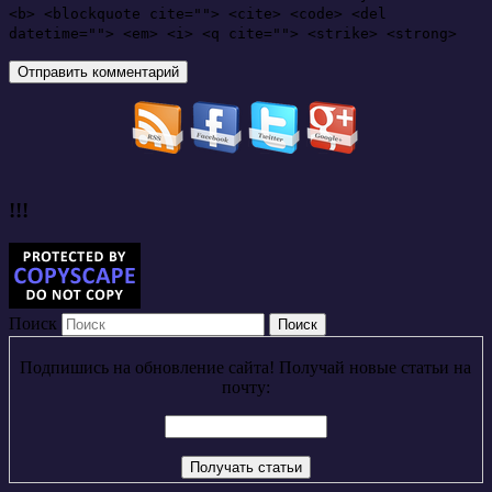
<b> <blockquote cite=""> <cite> <code> <del
datetime=""> <em> <i> <q cite=""> <strike> <strong>
!!!
Поиск
Подпишись на обновление сайта! Получай новые статьи на
почту: