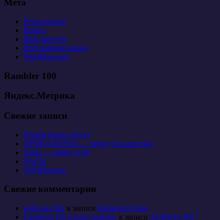
Мета
Регистрация
Войти
RSS
записей
RSS
комментариев
WordPress.org
Rambler 100
Яндекс.Метрика
Свежие записи
Hodula Pougo (pryg)
OPORA ROSSII — Sergey Kazarnovsky
Tanki — online 1104
ЧАСЫ
СОЧИнялки
Свежие комментарии
polo pas cher
к записи
Крокодил Гена
Facebook FB Group Snatcher
к записи
ANIMAL-PR *