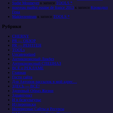
Sudie Mosmeyer
к записи
TOOLS *
nouveau maillot equipe de france 2013
к записи
Крокодил
Гена
Maklerzentrum
к записи
TOOLS *
Рубрики
CHERNY
PR — ОБЗОР
PR — РЕНТГЕН
TOOLs
Uncategorized
Антикризисный Ликбез
Антикризисный СПЕЦНАЗ
ВСЁ о РЕКЛАМЕ
Главная
Гости сайта
Для Авторов рассылок в мой адрес…
ЗДЕСЬ — ВСЁ!
Здоровый Образ Жизни
Здравпункт
И в безкультурье
Из переписки
Интересные Сайты и Ресурсы