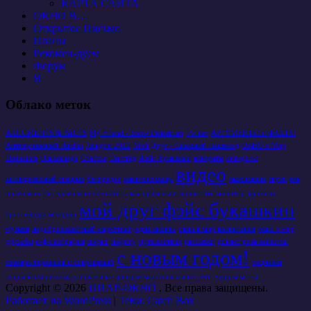
КАРТА САЙТА
ОКНО В…
Открытое Письмо
Планы
Рекомен-дуем
Форум
Я
Облако меток
ARGUMENTS & FACTS
My Friend - Snow Pedestrian
Twitter
АРГУМЕНТЫ и ФАКТЫ
Антикризисный Ликбез
Лондон 2012
Мой Друг - Снежный Пешеход
ОКНО в Мир
Познания
Олимпиада
Счастье
Твиттер
Фэйс Букашкин
аккаунты
анекдоты
видео
антикризисный спецназ
беспредел
взаимопомощь
выживание
звуки
как
правильно
как правильно почистить
как правильно почистить монитор
кризисы
мой друг фэйс букашкин
кроссворды
мелодии
музыка
недобросовестный маркетинг
одна кнопка
окно в мир воспитания
окно в мир
дружбы
п-ф-география
пофиг
пофигу
путешествия
рассылки
роняет роза лепестки
с новым годом!
словарь терминов и сокращений
социалка
социальная реклама
социальные программы
социальные сети
чёрная метка
Copyright © 2026
ПИАР-ОКНО
. Все права защищены.
Работает на WordPress
|
Тема: Catch Box