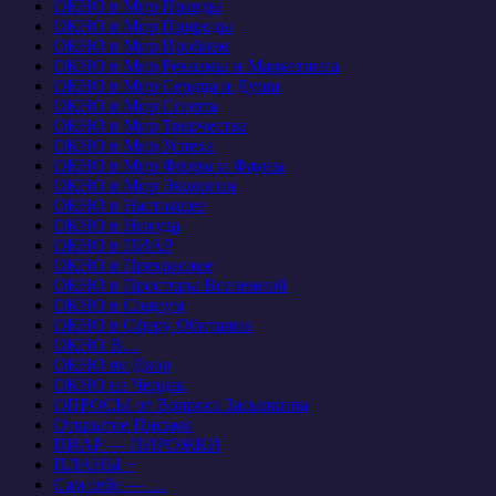
ОКНО в Мир Правды
ОКНО в Мир Природы
ОКНО в Мир Проблем
ОКНО в Мир Рекламы и Маркетинга
ОКНО в Мир Сердца и Души
ОКНО в Мир Спорта
ОКНО в Мир Творчества
ОКНО в Мир Успеха
ОКНО в Мир Флоры и Фауны
ОКНО в Мир Экологии
ОКНО в Настоящее
ОКНО в Никуда
ОКНО в ПИАР
ОКНО в Прекрасное
ОКНО в Просторы Вселенной
ОКНО в Социум
ОКНО в Сферу Обитания
ОКНО В…
ОКНО во Двор
ОКНО на Чердак
ОПРОСЫ от Вопроса Засыпкина
Открытое Письмо
ПИАР — ПИРОЖКИ
ПЛАНЫ +
Сам себе — …