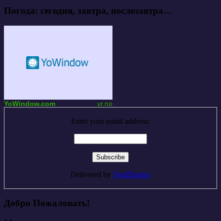
Погода: сегодня, завтра, послезавтра…
YoWindow.com
yr.no
Enter your email address:
Delivered by
FeedBurner
Добро Пожаловать!