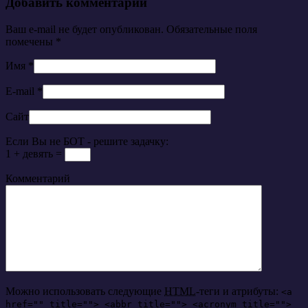
Добавить комментарий
Ваш e-mail не будет опубликован. Обязательные поля
помечены
*
Имя
*
E-mail
*
Сайт
Если Вы не БОТ - решите задачку:
1 + девять =
Комментарий
Можно использовать следующие
HTML
-теги и атрибуты:
<a
href="" title=""> <abbr title=""> <acronym title="">