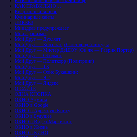
КАК правильно выбрать Жилище
КАК ПРАВИЛЬНО…
Квартирный вопрос
Кулинарные сайты
ЛИКБЕЗ
Минздрав предупреждает
Мои афоризмы
Мой Друг — Дуэлянт
Мой Друг — Контактёр С-летающей-посуды
Мой Друг — Мистер ДеШОУ (Он же — Гаврик Портер)
Мой Друг — Обормот
Мой Друг — Политкорр (Политринг)
Мой Друг — ТБ
Мой Друг — Фэйс Букашкин:
Мой Друг — Я :)
Мой Друг — Яндекс
О САЙТЕ
ОДНА КНОПКА
ОКНО Админа
ОКНО в Google
ОКНО в Адресную Книгу
ОКНО в Будущее
ОКНО в Видео-Маркетинг
ОКНО в Жизнь
ОКНО в КИНО