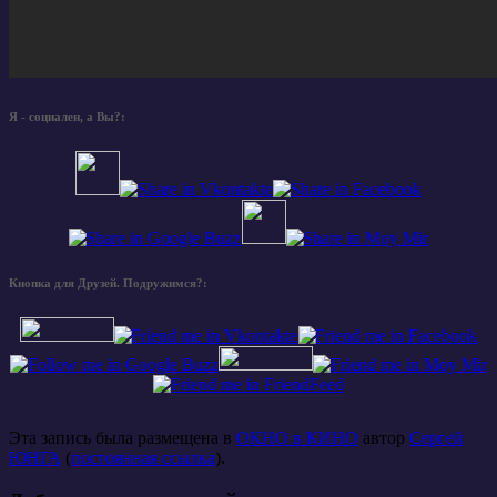
Я - социален, а Вы?:
Кнопка для Друзей. Подружимся?:
Эта запись была размещена в
ОКНО в КИНО
автор
Сергей
ЮНГА
(
постоянная ссылка
).