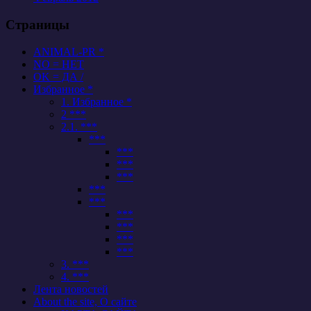
Страницы
ANIMAL-PR *
NO = НЕТ
OK = ДА /
Избранное *
1. Избранное *
2 ***
2.1. ***
***
***
***
***
***
***
***
***
***
***
3. ***
4. ***
Лента новостей
About the site, О сайте