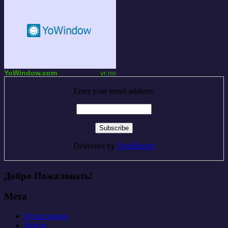
YoWindow.com
yr.no
Enter your email address:
Delivered by
FeedBurner
Добро Пожаловать!
Мета
Регистрация
Войти