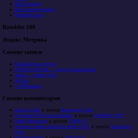
RSS
записей
RSS
комментариев
WordPress.org
Rambler 100
Яндекс.Метрика
Свежие записи
Hodula Pougo (pryg)
OPORA ROSSII — Sergey Kazarnovsky
Tanki — online 1104
ЧАСЫ
СОЧИнялки
Свежие комментарии
polo pas cher
к записи
Крокодил Гена
Facebook FB Group Snatcher
к записи
ANIMAL-PR *
Sudie Mosmeyer
к записи
TOOLS *
nouveau maillot equipe de france 2013
к записи
Крокодил
Гена
Maklerzentrum
к записи
TOOLS *