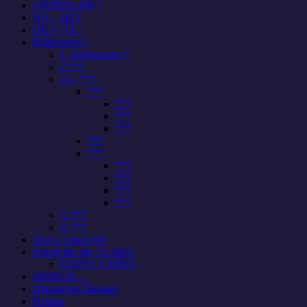
ANIMAL-PR *
NO = НЕТ
OK = ДА /
Избранное *
1. Избранное *
2 ***
2.1. ***
***
***
***
***
***
***
***
***
***
***
3. ***
4. ***
Лента новостей
About the site, О сайте
КАРТА САЙТА
ОКНО В…
Открытое Письмо
Планы