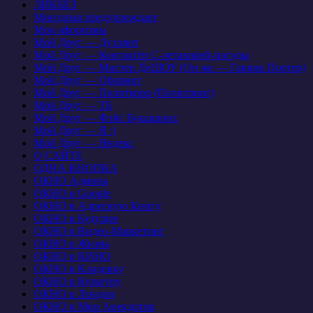
ЛИКБЕЗ
Минздрав предупреждает
Мои афоризмы
Мой Друг — Дуэлянт
Мой Друг — Контактёр С-летающей-посуды
Мой Друг — Мистер ДеШОУ (Он же — Гаврик Портер)
Мой Друг — Обормот
Мой Друг — Политкорр (Политринг)
Мой Друг — ТБ
Мой Друг — Фэйс Букашкин:
Мой Друг — Я :)
Мой Друг — Яндекс
О САЙТЕ
ОДНА КНОПКА
ОКНО Админа
ОКНО в Google
ОКНО в Адресную Книгу
ОКНО в Будущее
ОКНО в Видео-Маркетинг
ОКНО в Жизнь
ОКНО в КИНО
ОКНО в Кладовку
ОКНО в Культуру
ОКНО в Лондон
ОКНО в Мир Анекдотов