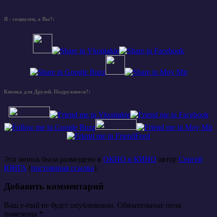
Я - социален, а Вы?:
Кнопка для Друзей. Подружимся?:
Эта запись была размещена в
ОКНО в КИНО
автор
Сергей
ЮНГА
(
постоянная ссылка
).
Добавить комментарий
Ваш e-mail не будет опубликован. Обязательные поля
помечены
*