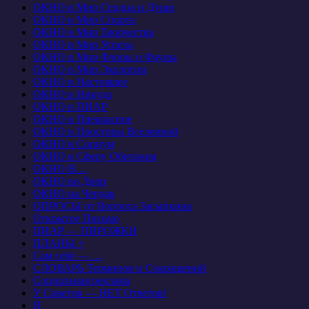
ОКНО в Мир Сердца и Души
ОКНО в Мир Спорта
ОКНО в Мир Творчества
ОКНО в Мир Успеха
ОКНО в Мир Флоры и Фауны
ОКНО в Мир Экологии
ОКНО в Настоящее
ОКНО в Никуда
ОКНО в ПИАР
ОКНО в Прекрасное
ОКНО в Просторы Вселенной
ОКНО в Социум
ОКНО в Сферу Обитания
ОКНО В…
ОКНО во Двор
ОКНО на Чердак
ОПРОСЫ от Вопроса Засыпкина
Открытое Письмо
ПИАР — ПИРОЖКИ
ПЛАНЫ +
Сам себе — …
СЛОВАРЬ Терминов и Сокращений
Социальная реклама
У Советов — НЕТ Ответов!
Я