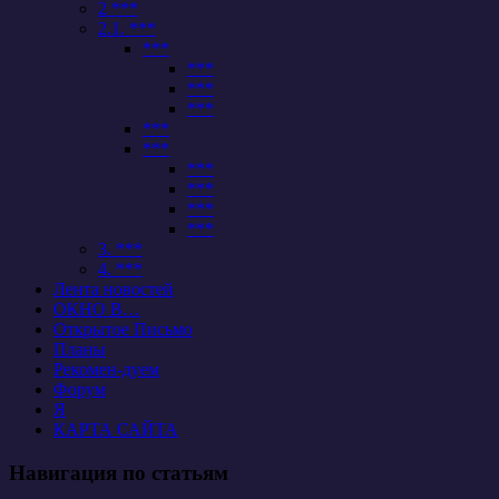
2 ***
2.1. ***
***
***
***
***
***
***
***
***
***
***
3. ***
4. ***
Лента новостей
ОКНО В…
Открытое Письмо
Планы
Рекомен-дуем
Форум
Я
КАРТА САЙТА
Навигация по статьям