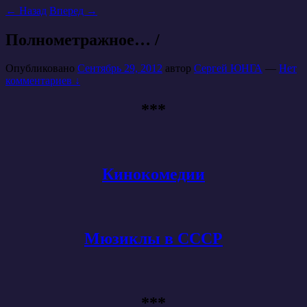
←
Назад
Вперед
→
Полнометражное… /
Опубликовано
Сентябрь 29, 2012
автор
Сергей ЮНГА
—
Нет
комментариев ↓
***
Кинокомедии
Мюзиклы в СССР
***