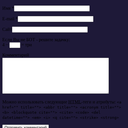
Имя
*
E-mail
*
Сайт
Если Вы не БОТ - решите задачку:
4 −
= три
Комментарий
Можно использовать следующие
HTML
-теги и атрибуты:
<a
href="" title=""> <abbr title=""> <acronym title="">
<b> <blockquote cite=""> <cite> <code> <del
datetime=""> <em> <i> <q cite=""> <strike> <strong>