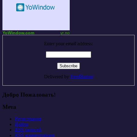
YoWindow.com
yr.no
Enter your email address:
Delivered by
FeedBurner
Добро Пожаловать!
Мета
Регистрация
Войти
RSS
записей
RSS
комментариев