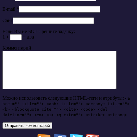
E-mail
*
Сайт
Если Вы не БОТ - решите задачку:
1 +
= два
Комментарий
Можно использовать следующие
HTML
-теги и атрибуты:
<a
href="" title=""> <abbr title=""> <acronym title="">
<b> <blockquote cite=""> <cite> <code> <del
datetime=""> <em> <i> <q cite=""> <strike> <strong>