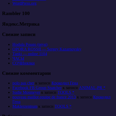
WordPress.org
Rambler 100
Яндекс.Метрика
Свежие записи
Hodula Pougo (pryg)
OPORA ROSSII — Sergey Kazarnovsky
Tanki — online 1104
ЧАСЫ
СОЧИнялки
Свежие комментарии
polo pas cher
к записи
Крокодил Гена
Facebook FB Group Snatcher
к записи
ANIMAL-PR *
Sudie Mosmeyer
к записи
TOOLS *
nouveau maillot equipe de france 2013
к записи
Крокодил
Гена
Maklerzentrum
к записи
TOOLS *