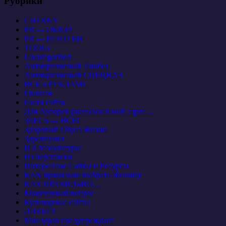
Рубрики
CHERNY
PR — ОБЗОР
PR — РЕНТГЕН
TOOLs
Uncategorized
Антикризисный Ликбез
Антикризисный СПЕЦНАЗ
ВСЁ о РЕКЛАМЕ
Главная
Гости сайта
Для Авторов рассылок в мой адрес…
ЗДЕСЬ — ВСЁ!
Здоровый Образ Жизни
Здравпункт
И в безкультурье
Из переписки
Интересные Сайты и Ресурсы
КАК правильно выбрать Жилище
КАК ПРАВИЛЬНО…
Квартирный вопрос
Кулинарные сайты
ЛИКБЕЗ
Минздрав предупреждает