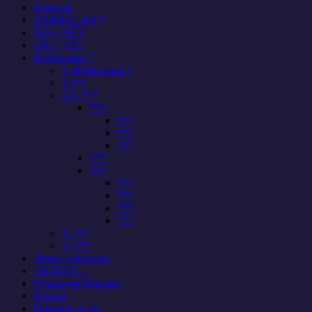
Главная
ANIMAL-PR *
NO = НЕТ
OK = ДА /
Избранное *
1. Избранное *
2 ***
2.1. ***
***
***
***
***
***
***
***
***
***
***
3. ***
4. ***
Лента новостей
ОКНО В…
Открытое Письмо
Планы
Рекомен-дуем