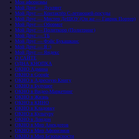
Мои афоризмы
Мой Друг — Дуэлянт
Мой Друг — Контактёр С-летающей-посуды
Мой Друг — Мистер ДеШОУ (Он же — Гаврик Портер)
Мой Друг — Обормот
Мой Друг — Политкорр (Политринг)
Мой Друг — ТБ
Мой Друг — Фэйс Букашкин:
Мой Друг — Я :)
Мой Друг — Яндекс
О САЙТЕ
ОДНА КНОПКА
ОКНО Админа
ОКНО в Google
ОКНО в Адресную Книгу
ОКНО в Будущее
ОКНО в Видео-Маркетинг
ОКНО в Жизнь
ОКНО в КИНО
ОКНО в Кладовку
ОКНО в Культуру
ОКНО в Лондон
ОКНО в Мир Анекдотов
ОКНО в Мир Афоризмов
ОКНО в Мир Безопасности