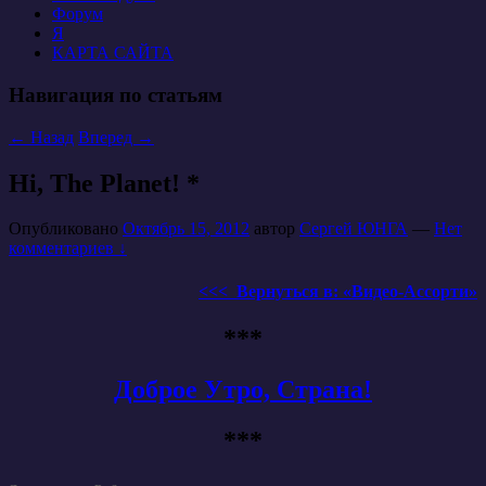
Форум
Я
КАРТА САЙТА
Навигация по статьям
←
Назад
Вперед
→
Hi, The Planet! *
Опубликовано
Октябрь 15, 2012
автор
Сергей ЮНГА
—
Нет
комментариев ↓
<<< Вернуться в: «Видео-Ассорти»
***
Доброе Утро, Страна!
***