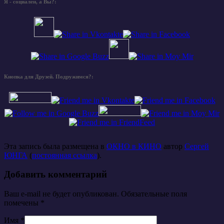
Я - социален, а Вы?:
Кнопка для Друзей. Подружимся?:
Эта запись была размещена в
ОКНО в КИНО
автор
Сергей
ЮНГА
(
постоянная ссылка
).
Добавить комментарий
Ваш e-mail не будет опубликован. Обязательные поля
помечены
*
Имя
*