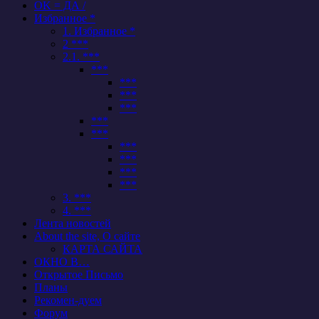
OK = ДА /
Избранное *
1. Избранное *
2 ***
2.1. ***
***
***
***
***
***
***
***
***
***
***
3. ***
4. ***
Лента новостей
About the site, О сайте
КАРТА САЙТА
ОКНО В…
Открытое Письмо
Планы
Рекомен-дуем
Форум