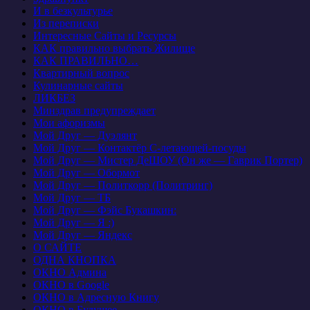
И в безкультурье
Из переписки
Интересные Сайты и Ресурсы
КАК правильно выбрать Жилище
КАК ПРАВИЛЬНО…
Квартирный вопрос
Кулинарные сайты
ЛИКБЕЗ
Минздрав предупреждает
Мои афоризмы
Мой Друг — Дуэлянт
Мой Друг — Контактёр С-летающей-посуды
Мой Друг — Мистер ДеШОУ (Он же — Гаврик Портер)
Мой Друг — Обормот
Мой Друг — Политкорр (Политринг)
Мой Друг — ТБ
Мой Друг — Фэйс Букашкин:
Мой Друг — Я :)
Мой Друг — Яндекс
О САЙТЕ
ОДНА КНОПКА
ОКНО Админа
ОКНО в Google
ОКНО в Адресную Книгу
ОКНО в Будущее