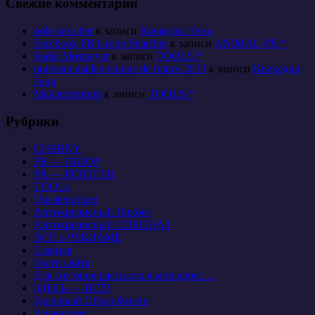
Свежие комментарии
polo pas cher
к записи
Крокодил Гена
Facebook FB Group Snatcher
к записи
ANIMAL-PR *
Sudie Mosmeyer
к записи
TOOLS *
nouveau maillot equipe de france 2013
к записи
Крокодил
Гена
Maklerzentrum
к записи
TOOLS *
Рубрики
CHERNY
PR — ОБЗОР
PR — РЕНТГЕН
TOOLs
Uncategorized
Антикризисный Ликбез
Антикризисный СПЕЦНАЗ
ВСЁ о РЕКЛАМЕ
Главная
Гости сайта
Для Авторов рассылок в мой адрес…
ЗДЕСЬ — ВСЁ!
Здоровый Образ Жизни
Здравпункт