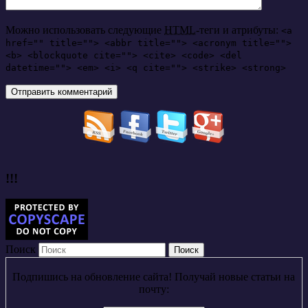
Можно использовать следующие
HTML
-теги и атрибуты:
<a
href="" title=""> <abbr title=""> <acronym title="">
<b> <blockquote cite=""> <cite> <code> <del
datetime=""> <em> <i> <q cite=""> <strike> <strong>
!!!
Поиск
Подпишись на обновление сайта! Получай новые статьи на
почту: