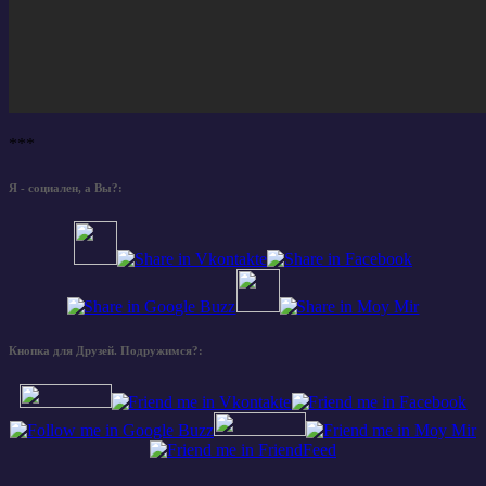
***
Я - социален, а Вы?:
Кнопка для Друзей. Подружимся?: