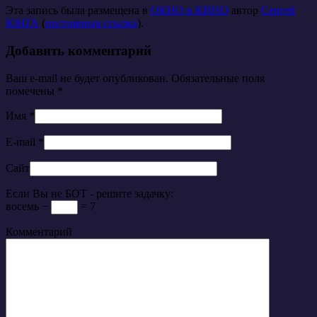
Эта запись была размещена в
ОКНО в КИНО
автор
Сергей
ЮНГА
(
постоянная ссылка
).
Добавить комментарий
Ваш e-mail не будет опубликован. Обязательные поля
помечены
*
Имя
*
E-mail
*
Сайт
Если Вы не БОТ - решите задачку:
восемь −
= 7
Комментарий