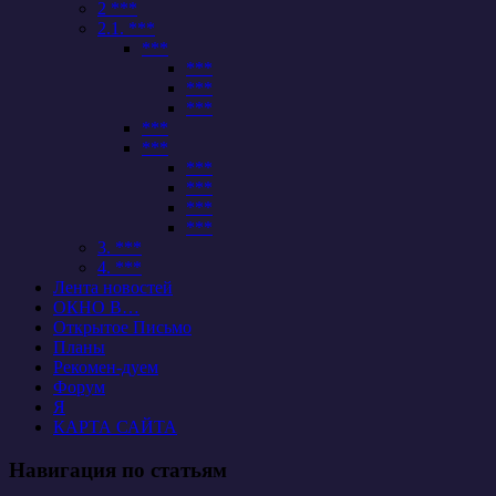
2 ***
2.1. ***
***
***
***
***
***
***
***
***
***
***
3. ***
4. ***
Лента новостей
ОКНО В…
Открытое Письмо
Планы
Рекомен-дуем
Форум
Я
КАРТА САЙТА
Навигация по статьям