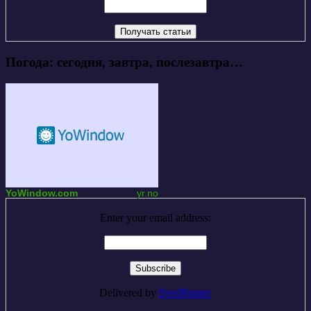
Погода: сегодня, завтра, послезавтра…
YoWindow.com
yr.no
Enter your email address:
Delivered by
FeedBurner