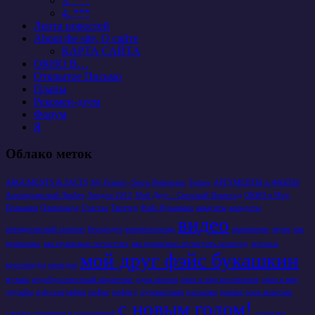
3. ***
4. ***
Лента новостей
About the site, О сайте
КАРТА САЙТА
ОКНО В…
Открытое Письмо
Планы
Рекомен-дуем
Форум
Я
Облако меток
ARGUMENTS & FACTS
My Friend - Snow Pedestrian
Twitter
АРГУМЕНТЫ и ФАКТЫ
Антикризисный Ликбез
Лондон 2012
Мой Друг - Снежный Пешеход
ОКНО в Мир
Познания
Олимпиада
Счастье
Твиттер
Фэйс Букашкин
аккаунты
анекдоты
видео
антикризисный спецназ
беспредел
взаимопомощь
выживание
звуки
как
правильно
как правильно почистить
как правильно почистить монитор
кризисы
мой друг фэйс букашкин
кроссворды
мелодии
музыка
недобросовестный маркетинг
одна кнопка
окно в мир воспитания
окно в мир
дружбы
п-ф-география
пофиг
пофигу
путешествия
рассылки
роняет роза лепестки
с новым годом!
словарь терминов и сокращений
социалка