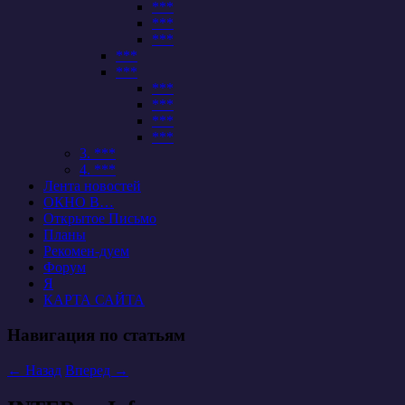
***
***
***
***
***
***
***
***
***
3. ***
4. ***
Лента новостей
ОКНО В…
Открытое Письмо
Планы
Рекомен-дуем
Форум
Я
КАРТА САЙТА
Навигация по статьям
←
Назад
Вперед
→