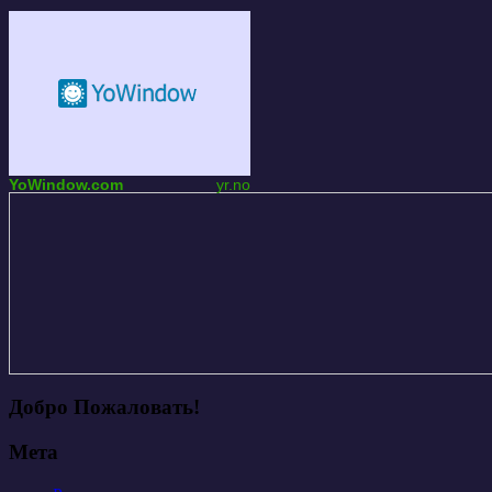
YoWindow.com
yr.no
Добро Пожаловать!
Мета