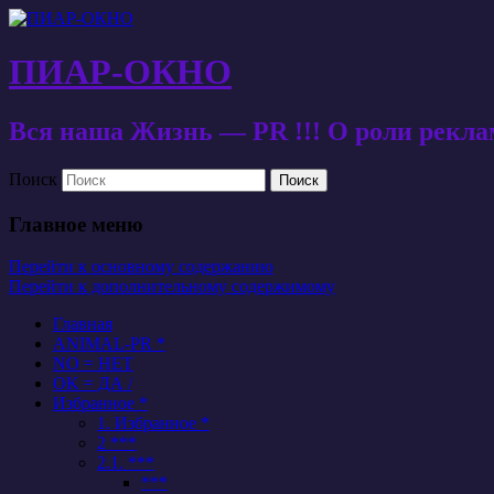
ПИАР-ОКНО
Вся наша Жизнь — PR !!! О роли рекл
Поиск
Главное меню
Перейти к основному содержанию
Перейти к дополнительному содержимому
Главная
ANIMAL-PR *
NO = НЕТ
OK = ДА /
Избранное *
1. Избранное *
2 ***
2.1. ***
***