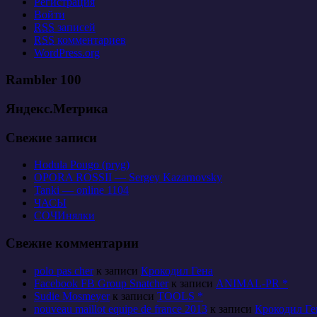
Регистрация
Войти
RSS
записей
RSS
комментариев
WordPress.org
Rambler 100
Яндекс.Метрика
Свежие записи
Hodula Pougo (pryg)
OPORA ROSSII — Sergey Kazarnovsky
Tanki — online 1104
ЧАСЫ
СОЧИнялки
Свежие комментарии
polo pas cher
к записи
Крокодил Гена
Facebook FB Group Snatcher
к записи
ANIMAL-PR *
Sudie Mosmeyer
к записи
TOOLS *
nouveau maillot equipe de france 2013
к записи
Крокодил Ге