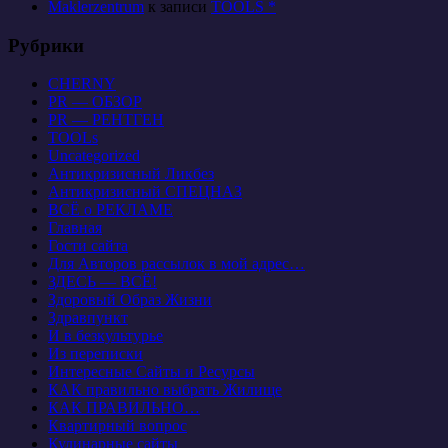
Maklerzentrum
к записи
TOOLS *
Рубрики
CHERNY
PR — ОБЗОР
PR — РЕНТГЕН
TOOLs
Uncategorized
Антикризисный Ликбез
Антикризисный СПЕЦНАЗ
ВСЁ о РЕКЛАМЕ
Главная
Гости сайта
Для Авторов рассылок в мой адрес…
ЗДЕСЬ — ВСЁ!
Здоровый Образ Жизни
Здравпункт
И в безкультурье
Из переписки
Интересные Сайты и Ресурсы
КАК правильно выбрать Жилище
КАК ПРАВИЛЬНО…
Квартирный вопрос
Кулинарные сайты