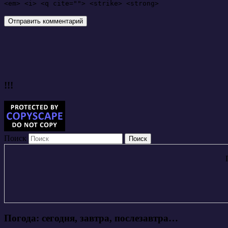
<em> <i> <q cite=""> <strike> <strong>
!!!
Поиск
Погода: сегодня, завтра, послезавтра…