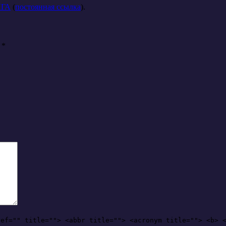
НГА
(
постоянная ссылка
).
ы
*
ref="" title=""> <abbr title=""> <acronym title=""> <b> 