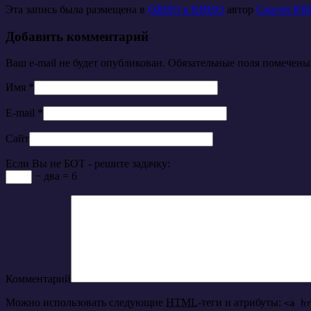
Эта запись была размещена в
ОКНО в КИНО
автор
Сергей Ю
Добавить комментарий
Ваш e-mail не будет опубликован. Обязательные поля помечен
Имя
*
E-mail
*
Сайт
Если Вы не БОТ - решите задачку:
− два = 6
Комментарий
Можно использовать следующие
HTML
-теги и атрибуты:
<a h