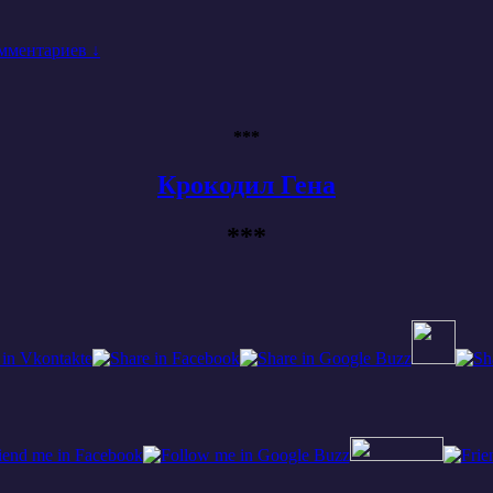
мментариев ↓
***
Крокодил Гена
***