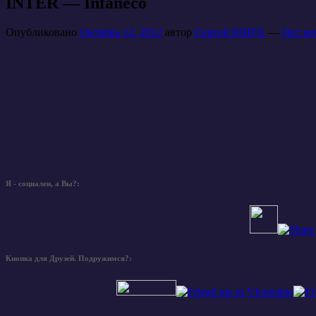
INTER — Infaneco
Опубликовано
Октябрь 12, 2012
автор
Сергей ЮНГА
—
Нет ко
Я - социален, а Вы?:
Кнопка для Друзей. Подружимся?: