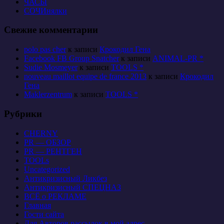
ЧАСЫ
СОЧИнялки
Свежие комментарии
polo pas cher
к записи
Крокодил Гена
Facebook FB Group Snatcher
к записи
ANIMAL-PR *
Sudie Mosmeyer
к записи
TOOLS *
nouveau maillot equipe de france 2013
к записи
Крокодил
Гена
Maklerzentrum
к записи
TOOLS *
Рубрики
CHERNY
PR — ОБЗОР
PR — РЕНТГЕН
TOOLs
Uncategorized
Антикризисный Ликбез
Антикризисный СПЕЦНАЗ
ВСЁ о РЕКЛАМЕ
Главная
Гости сайта
Для Авторов рассылок в мой адрес…