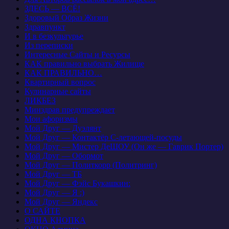
ЗДЕСЬ — ВСЁ!
Здоровый Образ Жизни
Здравпункт
И в безкультурье
Из переписки
Интересные Сайты и Ресурсы
КАК правильно выбрать Жилище
КАК ПРАВИЛЬНО…
Квартирный вопрос
Кулинарные сайты
ЛИКБЕЗ
Минздрав предупреждает
Мои афоризмы
Мой Друг — Дуэлянт
Мой Друг — Контактёр С-летающей-посуды
Мой Друг — Мистер ДеШОУ (Он же — Гаврик Портер)
Мой Друг — Обормот
Мой Друг — Политкорр (Политринг)
Мой Друг — ТБ
Мой Друг — Фэйс Букашкин:
Мой Друг — Я :)
Мой Друг — Яндекс
О САЙТЕ
ОДНА КНОПКА