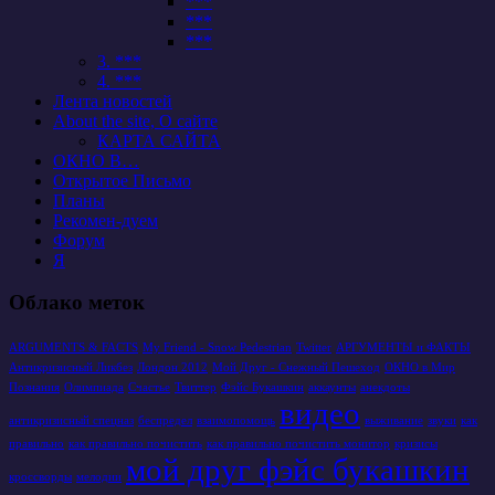
***
***
***
3. ***
4. ***
Лента новостей
About the site, О сайте
КАРТА САЙТА
ОКНО В…
Открытое Письмо
Планы
Рекомен-дуем
Форум
Я
Облако меток
ARGUMENTS & FACTS
My Friend - Snow Pedestrian
Twitter
АРГУМЕНТЫ и ФАКТЫ
Антикризисный Ликбез
Лондон 2012
Мой Друг - Снежный Пешеход
ОКНО в Мир
Познания
Олимпиада
Счастье
Твиттер
Фэйс Букашкин
аккаунты
анекдоты
видео
антикризисный спецназ
беспредел
взаимопомощь
выживание
звуки
как
правильно
как правильно почистить
как правильно почистить монитор
кризисы
мой друг фэйс букашкин
кроссворды
мелодии