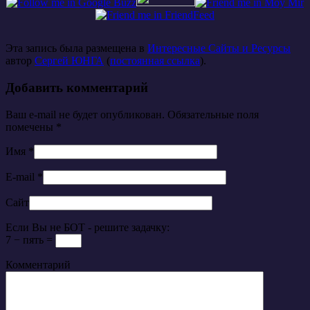
Эта запись была размещена в
Интересные Сайты и Ресурсы
автор
Сергей ЮНГА
(
постоянная ссылка
).
Добавить комментарий
Ваш e-mail не будет опубликован. Обязательные поля
помечены
*
Имя
*
E-mail
*
Сайт
Если Вы не БОТ - решите задачку:
7 − пять =
Комментарий