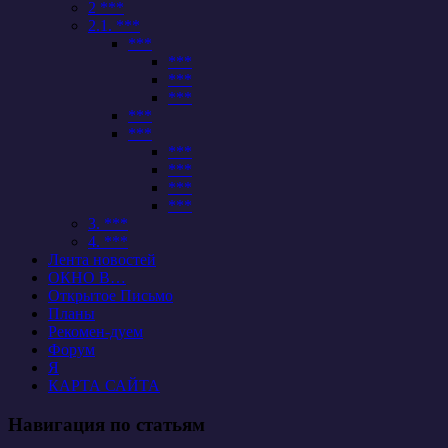
2 ***
2.1. ***
***
***
***
***
***
***
***
***
***
***
3. ***
4. ***
Лента новостей
ОКНО В…
Открытое Письмо
Планы
Рекомен-дуем
Форум
Я
КАРТА САЙТА
Навигация по статьям