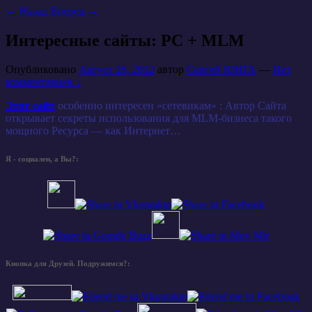
←
Назад
Вперед
→
Интересные сайты: PC + MLM
Опубликовано
Август 26, 2012
автор
Сергей ЮНГА
—
Нет
комментариев ↓
Этот сайт
особенно интересен «сетевикам» : Автор Сайта
открывает секреты использования для MLM-бизнеса такого
мощного Ресурса — как Интернет…
Я - социален, а Вы?:
Кнопка для Друзей. Подружимся?: