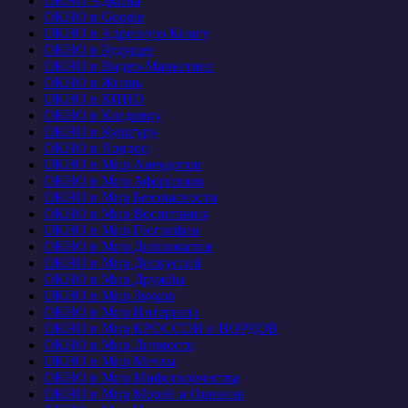
ОКНО Админа
ОКНО в Google
ОКНО в Адресную Книгу
ОКНО в Будущее
ОКНО в Видео-Маркетинг
ОКНО в Жизнь
ОКНО в КИНО
ОКНО в Кладовку
ОКНО в Культуру
ОКНО в Лондон
ОКНО в Мир Анекдотов
ОКНО в Мир Афоризмов
ОКНО в Мир Безопасности
ОКНО в Мир Воспитания
ОКНО в Мир Географии
ОКНО в Мир Дипломатии
ОКНО в Мир Дискуссий
ОКНО в Мир Дружбы
ОКНО в Мир Звуков
ОКНО в Мир Интернета
ОКНО в Мир КРОССОВ и ВОРДОВ
ОКНО в Мир Личности
ОКНО в Мир Мечты
ОКНО в Мир Мифотворчества
ОКНО в Мир Морей и Океанов