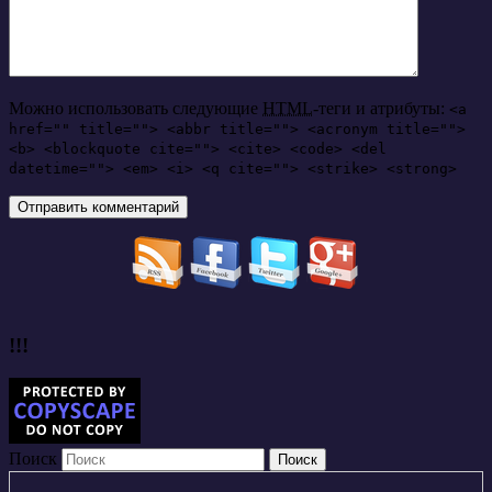
Можно использовать следующие
HTML
-теги и атрибуты:
<a
href="" title=""> <abbr title=""> <acronym title="">
<b> <blockquote cite=""> <cite> <code> <del
datetime=""> <em> <i> <q cite=""> <strike> <strong>
!!!
Поиск