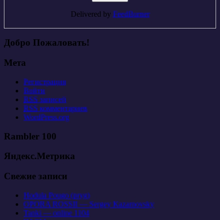
Delivered by
FeedBurner
Добро Пожаловать!
Мета
Регистрация
Войти
RSS
записей
RSS
комментариев
WordPress.org
Rambler 100
Яндекс.Метрика
Свежие записи
Hodula Pougo (pryg)
OPORA ROSSII — Sergey Kazarnovsky
Tanki — online 1104