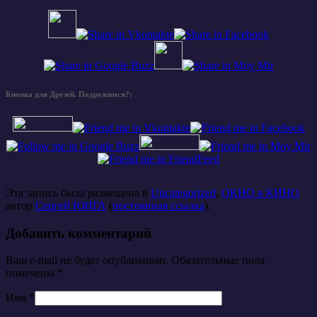
Кнопка для Друзей. Подружимся?:
Эта запись была размещена в
Uncategorized
,
ОКНО в КИНО
автор
Сергей ЮНГА
(
постоянная ссылка
).
Добавить комментарий
Ваш e-mail не будет опубликован. Обязательные поля
помечены
*
Имя
*