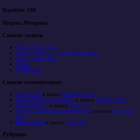
Rambler 100
Яндекс.Метрика
Свежие записи
Hodula Pougo (pryg)
OPORA ROSSII — Sergey Kazarnovsky
Tanki — online 1104
ЧАСЫ
СОЧИнялки
Свежие комментарии
polo pas cher
к записи
Крокодил Гена
Facebook FB Group Snatcher
к записи
ANIMAL-PR *
Sudie Mosmeyer
к записи
TOOLS *
nouveau maillot equipe de france 2013
к записи
Крокодил
Гена
Maklerzentrum
к записи
TOOLS *
Рубрики