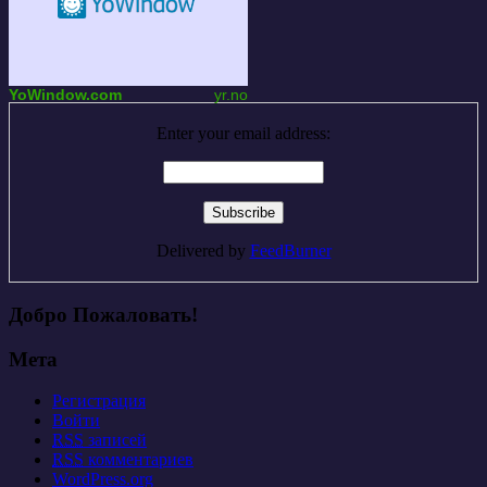
YoWindow.com
yr.no
Enter your email address:
Delivered by
FeedBurner
Добро Пожаловать!
Мета
Регистрация
Войти
RSS
записей
RSS
комментариев
WordPress.org