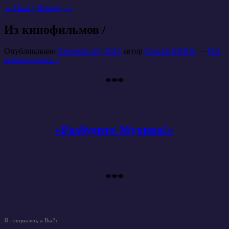
←
Назад
Вперед
→
Из кинофильмов /
Опубликовано
Сентябрь 25, 2012
автор
Сергей ЮНГА
—
Нет
комментариев ↓
***
«Разбудите Мухина!»
***
Я - социален, а Вы?: