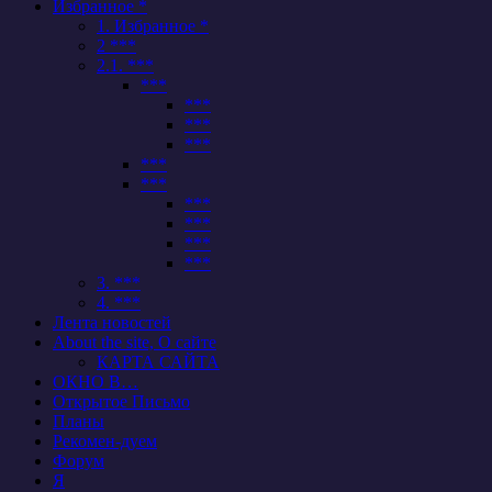
Избранное *
1. Избранное *
2 ***
2.1. ***
***
***
***
***
***
***
***
***
***
***
3. ***
4. ***
Лента новостей
About the site, О сайте
КАРТА САЙТА
ОКНО В…
Открытое Письмо
Планы
Рекомен-дуем
Форум
Я