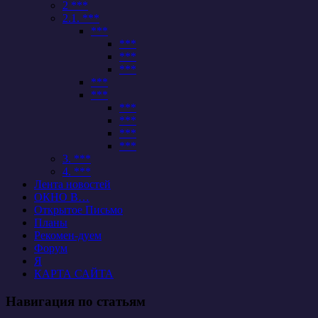
2 ***
2.1. ***
***
***
***
***
***
***
***
***
***
***
3. ***
4. ***
Лента новостей
ОКНО В…
Открытое Письмо
Планы
Рекомен-дуем
Форум
Я
КАРТА САЙТА
Навигация по статьям