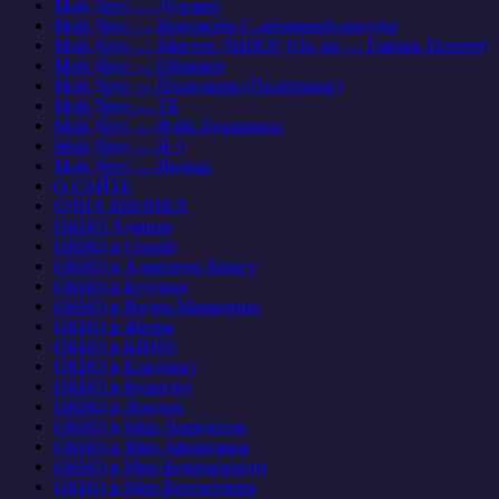
Мой Друг — Дуэлянт
Мой Друг — Контактёр С-летающей-посуды
Мой Друг — Мистер ДеШОУ (Он же — Гаврик Портер)
Мой Друг — Обормот
Мой Друг — Политкорр (Политринг)
Мой Друг — ТБ
Мой Друг — Фэйс Букашкин:
Мой Друг — Я :)
Мой Друг — Яндекс
О САЙТЕ
ОДНА КНОПКА
ОКНО Админа
ОКНО в Google
ОКНО в Адресную Книгу
ОКНО в Будущее
ОКНО в Видео-Маркетинг
ОКНО в Жизнь
ОКНО в КИНО
ОКНО в Кладовку
ОКНО в Культуру
ОКНО в Лондон
ОКНО в Мир Анекдотов
ОКНО в Мир Афоризмов
ОКНО в Мир Безопасности
ОКНО в Мир Воспитания