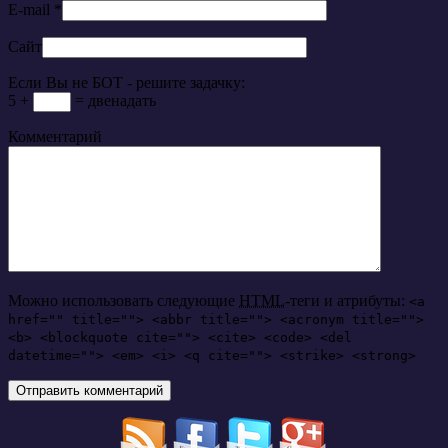
E-mail
*
Сайт
Если Вы не БОТ - решите задачку:
5 +
= двенадать
Комментарий
Можно использовать следующие
HTML
-теги и атрибуты:
<a
href="" title=""> <abbr title=""> <acronym title="">
<b> <blockquote cite=""> <cite> <code> <del
datetime=""> <em> <i> <q cite=""> <strike> <strong>