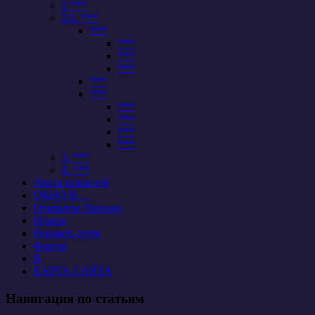
2 ***
2.1. ***
***
***
***
***
***
***
***
***
***
***
3. ***
4. ***
Лента новостей
ОКНО В…
Открытое Письмо
Планы
Рекомен-дуем
Форум
Я
КАРТА САЙТА
Навигация по статьям