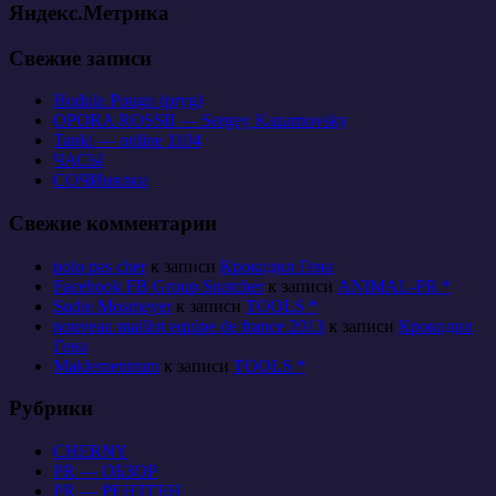
Яндекс.Метрика
Свежие записи
Hodula Pougo (pryg)
OPORA ROSSII — Sergey Kazarnovsky
Tanki — online 1104
ЧАСЫ
СОЧИнялки
Свежие комментарии
polo pas cher
к записи
Крокодил Гена
Facebook FB Group Snatcher
к записи
ANIMAL-PR *
Sudie Mosmeyer
к записи
TOOLS *
nouveau maillot equipe de france 2013
к записи
Крокодил
Гена
Maklerzentrum
к записи
TOOLS *
Рубрики
CHERNY
PR — ОБЗОР
PR — РЕНТГЕН