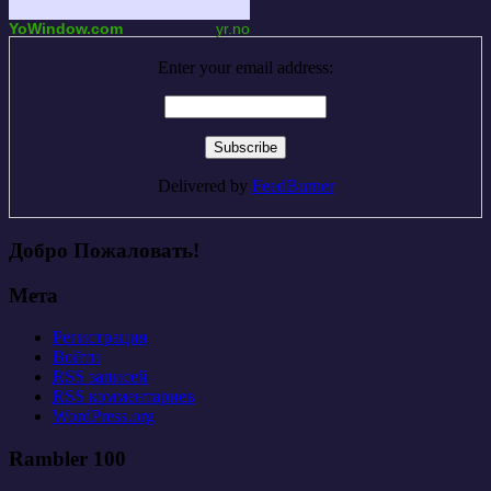
YoWindow.com
yr.no
Enter your email address:
Delivered by
FeedBurner
Добро Пожаловать!
Мета
Регистрация
Войти
RSS
записей
RSS
комментариев
WordPress.org
Rambler 100