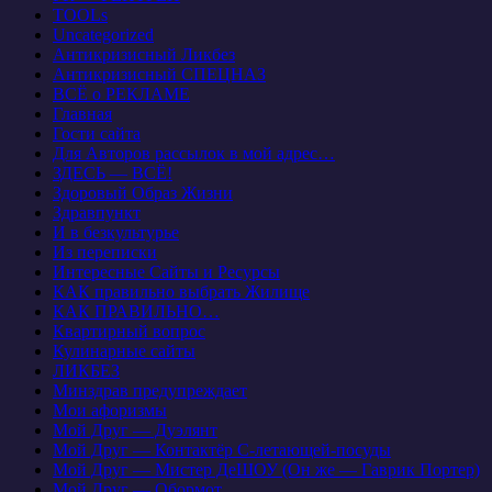
TOOLs
Uncategorized
Антикризисный Ликбез
Антикризисный СПЕЦНАЗ
ВСЁ о РЕКЛАМЕ
Главная
Гости сайта
Для Авторов рассылок в мой адрес…
ЗДЕСЬ — ВСЁ!
Здоровый Образ Жизни
Здравпункт
И в безкультурье
Из переписки
Интересные Сайты и Ресурсы
КАК правильно выбрать Жилище
КАК ПРАВИЛЬНО…
Квартирный вопрос
Кулинарные сайты
ЛИКБЕЗ
Минздрав предупреждает
Мои афоризмы
Мой Друг — Дуэлянт
Мой Друг — Контактёр С-летающей-посуды
Мой Друг — Мистер ДеШОУ (Он же — Гаврик Портер)
Мой Друг — Обормот