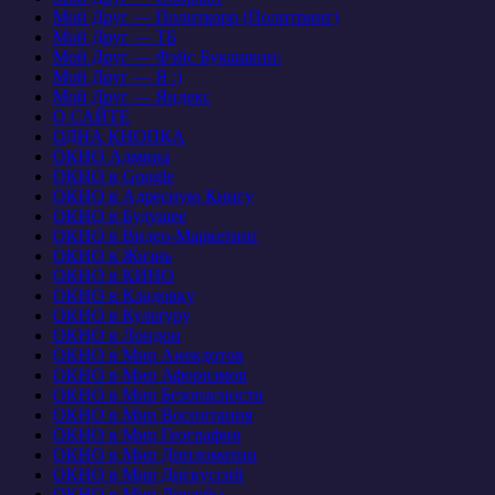
Мой Друг — Политкорр (Политринг)
Мой Друг — ТБ
Мой Друг — Фэйс Букашкин:
Мой Друг — Я :)
Мой Друг — Яндекс
О САЙТЕ
ОДНА КНОПКА
ОКНО Админа
ОКНО в Google
ОКНО в Адресную Книгу
ОКНО в Будущее
ОКНО в Видео-Маркетинг
ОКНО в Жизнь
ОКНО в КИНО
ОКНО в Кладовку
ОКНО в Культуру
ОКНО в Лондон
ОКНО в Мир Анекдотов
ОКНО в Мир Афоризмов
ОКНО в Мир Безопасности
ОКНО в Мир Воспитания
ОКНО в Мир Географии
ОКНО в Мир Дипломатии
ОКНО в Мир Дискуссий
ОКНО в Мир Дружбы