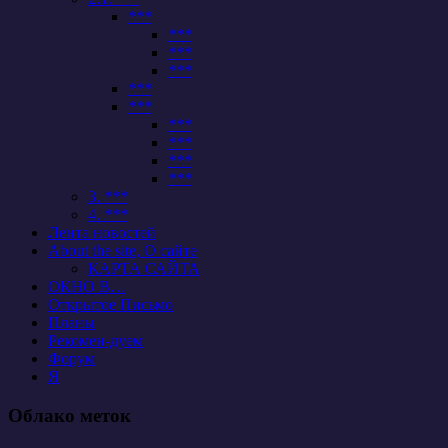
***
***
***
***
***
***
***
***
***
***
3. ***
4. ***
Лента новостей
About the site, О сайте
КАРТА САЙТА
ОКНО В…
Открытое Письмо
Планы
Рекомен-дуем
Форум
Я
Облако меток