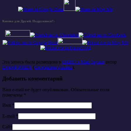
Кнопка для Друзей. Подружимся?:
Эта запись была размещена в
ОКНО в Мир Звуков
автор
Сергей ЮНГА
(
постоянная ссылка
).
Добавить комментарий
Ваш e-mail не будет опубликован. Обязательные поля
помечены
*
Имя
*
E-mail
*
Сайт