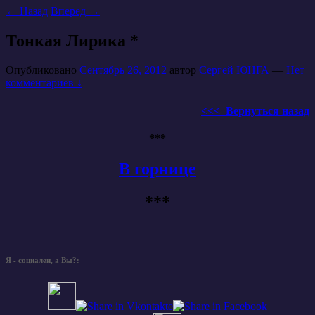
←
Назад
Вперед
→
Тонкая Лирика *
Опубликовано
Сентябрь 26, 2012
автор
Сергей ЮНГА
—
Нет
комментариев ↓
<<< Вернуться назад
***
В горнице
***
Я - социален, а Вы?: