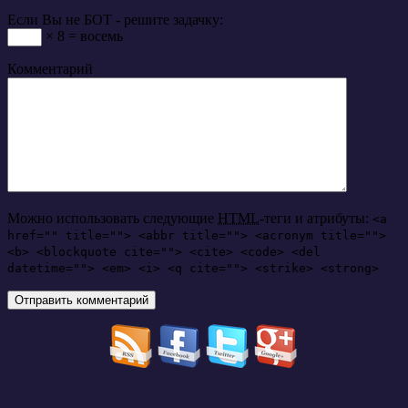
Если Вы не БОТ - решите задачку:
× 8 = восемь
Комментарий
Можно использовать следующие
HTML
-теги и атрибуты:
<a
href="" title=""> <abbr title=""> <acronym title="">
<b> <blockquote cite=""> <cite> <code> <del
datetime=""> <em> <i> <q cite=""> <strike> <strong>