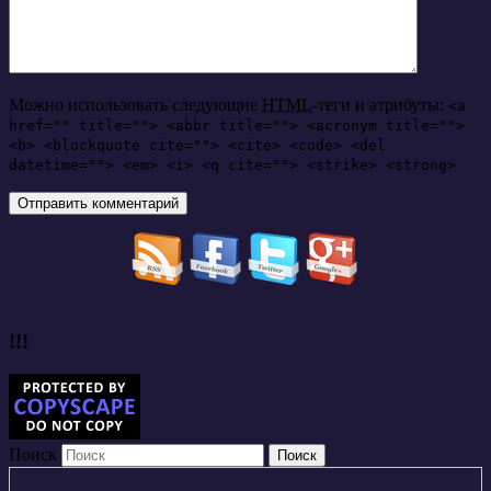
Можно использовать следующие
HTML
-теги и атрибуты:
<a
href="" title=""> <abbr title=""> <acronym title="">
<b> <blockquote cite=""> <cite> <code> <del
datetime=""> <em> <i> <q cite=""> <strike> <strong>
!!!
Поиск