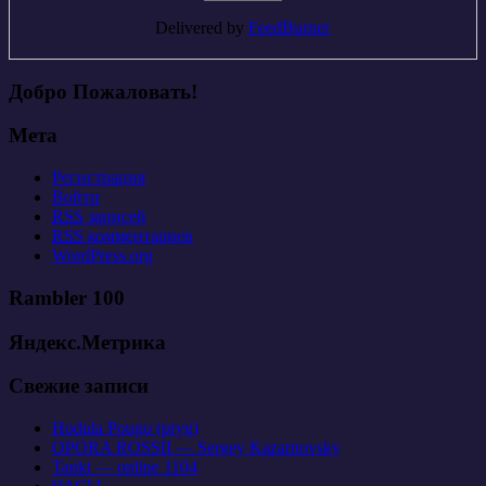
Delivered by
FeedBurner
Добро Пожаловать!
Мета
Регистрация
Войти
RSS
записей
RSS
комментариев
WordPress.org
Rambler 100
Яндекс.Метрика
Свежие записи
Hodula Pougo (pryg)
OPORA ROSSII — Sergey Kazarnovsky
Tanki — online 1104