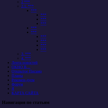
2 ***
2.1. ***
***
***
***
***
***
***
***
***
***
***
3. ***
4. ***
Лента новостей
ОКНО В…
Открытое Письмо
Планы
Рекомен-дуем
Форум
Я
КАРТА САЙТА
Навигация по статьям