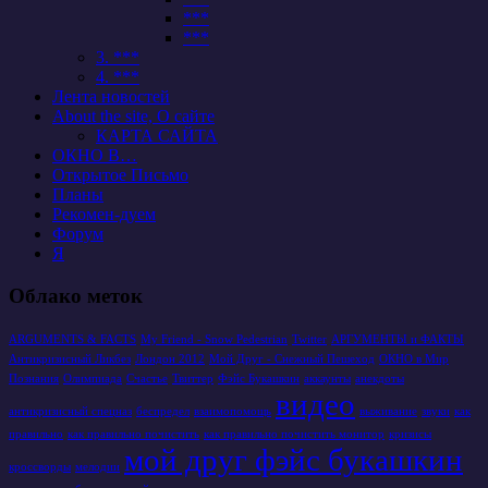
***
***
3. ***
4. ***
Лента новостей
About the site, О сайте
КАРТА САЙТА
ОКНО В…
Открытое Письмо
Планы
Рекомен-дуем
Форум
Я
Облако меток
ARGUMENTS & FACTS
My Friend - Snow Pedestrian
Twitter
АРГУМЕНТЫ и ФАКТЫ
Антикризисный Ликбез
Лондон 2012
Мой Друг - Снежный Пешеход
ОКНО в Мир
Познания
Олимпиада
Счастье
Твиттер
Фэйс Букашкин
аккаунты
анекдоты
видео
антикризисный спецназ
беспредел
взаимопомощь
выживание
звуки
как
правильно
как правильно почистить
как правильно почистить монитор
кризисы
мой друг фэйс букашкин
кроссворды
мелодии