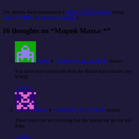
Эта запись была размещена в
ОКНО в Мир Звуков
автор
Сергей ЮНГА
(
постоянная ссылка
).
16 thoughts on “
Мирей Матье *
”
Madun
в
Октябрь 16, 2012 к 09:39
cказал :
You have more useful info than the Britsih had colonies pre-
WWII.
Ответ
↓
Ricky
в
Октябрь 16, 2012 к 06:42
cказал :
These topics are so confusing but this helepd me get the job
done.
Ответ
↓