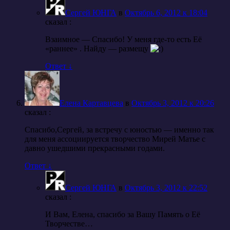
Сергей ЮНГА
в
Октябрь 6, 2012 к 18:04
cказал :
Взаимное — Спасибо! У меня где-то есть Её
«раннее» . Найду — размещу
Ответ
↓
Елена Картавцева
в
Октябрь 3, 2012 к 20:26
cказал :
Спасибо,Сергей, за встречу с юностью — именно так
для меня ассоциируется творчество Мирей Матье с
давно ушедшими прекрасными годами.
Ответ
↓
Сергей ЮНГА
в
Октябрь 3, 2012 к 22:52
cказал :
И Вам, Елена, спасибо за Вашу Память о Её
Творчестве…