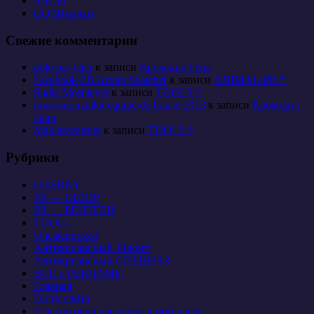
ЧАСЫ
СОЧИнялки
Свежие комментарии
polo pas cher
к записи
Крокодил Гена
Facebook FB Group Snatcher
к записи
ANIMAL-PR *
Sudie Mosmeyer
к записи
TOOLS *
nouveau maillot equipe de france 2013
к записи
Крокодил
Гена
Maklerzentrum
к записи
TOOLS *
Рубрики
CHERNY
PR — ОБЗОР
PR — РЕНТГЕН
TOOLs
Uncategorized
Антикризисный Ликбез
Антикризисный СПЕЦНАЗ
ВСЁ о РЕКЛАМЕ
Главная
Гости сайта
Для Авторов рассылок в мой адрес…