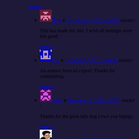
Ответ
↓
Nurs
в
Октябрь 14, 2012 к 04:46
cказал :
This has made my day. I wish all ponstgis were
this good.
Ответ
↓
Fitri
в
Октябрь 14, 2012 к 06:46
cказал :
An asnewr from an expert! Thanks for
contributing.
Ответ
↓
Aline
в
Октябрь 16, 2012 к 08:15
cказал
:
Thanks for the great info dog I owe you bigtigy.
Ответ
↓