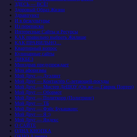
ЗДЕСЬ — ВСЁ!
Здоровый Образ Жизни
Здравпункт
И в безкультурье
Из переписки
Интересные Сайты и Ресурсы
КАК правильно выбрать Жилище
КАК ПРАВИЛЬНО…
Квартирный вопрос
Кулинарные сайты
ЛИКБЕЗ
Минздрав предупреждает
Мои афоризмы
Мой Друг — Дуэлянт
Мой Друг — Контактёр С-летающей-посуды
Мой Друг — Мистер ДеШОУ (Он же — Гаврик Портер)
Мой Друг — Обормот
Мой Друг — Политкорр (Политринг)
Мой Друг — ТБ
Мой Друг — Фэйс Букашкин:
Мой Друг — Я :)
Мой Друг — Яндекс
О САЙТЕ
ОДНА КНОПКА
ОКНО Админа