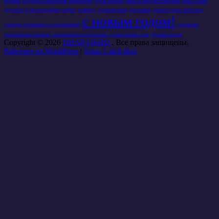
музыка
недобросовестный маркетинг
одна кнопка
окно в мир воспитания
окно в мир
дружбы
п-ф-география
пофиг
пофигу
путешествия
рассылки
роняет роза лепестки
с новым годом!
словарь терминов и сокращений
социалка
социальная реклама
социальные программы
социальные сети
чёрная метка
Copyright © 2026
ПИАР-ОКНО
. Все права защищены.
Работает на WordPress
|
Тема: Catch Box