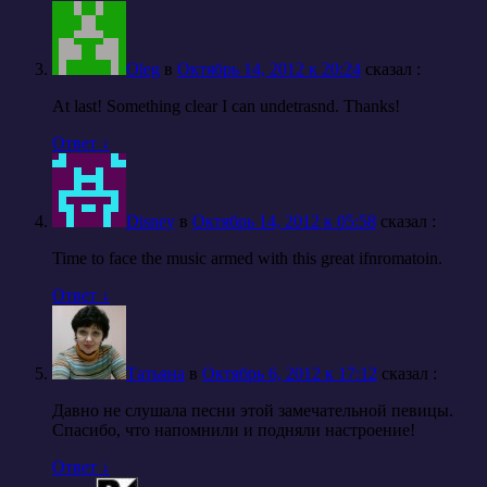
Oleg
в
Октябрь 14, 2012 к 20:24
cказал :
At last! Something clear I can undetrasnd. Thanks!
Ответ
↓
Disney
в
Октябрь 14, 2012 к 05:58
cказал :
Time to face the music armed with this great ifnromatoin.
Ответ
↓
Татьяна
в
Октябрь 6, 2012 к 17:12
cказал :
Давно не слушала песни этой замечательной певицы.
Спасибо, что напомнили и подняли настроение!
Ответ
↓