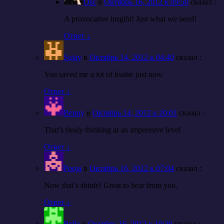
Osc
в
Октябрь 16, 2012 к 09:50
cказал :
A provocative insgiht! Just what we need!
Ответ
↓
Sujay
в
Октябрь 14, 2012 к 04:40
cказал :
You saved me a lot of hsalse just now.
Ответ
↓
Benny
в
Октябрь 14, 2012 к 20:01
cказал :
That’s rlealy thinking at an impressive level
Ответ
↓
Pooja
в
Октябрь 16, 2012 к 07:04
cказал :
Now that’s sbtule! Great to hear from you.
Ответ
↓
Bella
в
Октябрь 16, 2012 к 10:36
cказал :