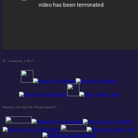
Я - социален, а Вы?:
Кнопка для Друзей. Подружимся?: