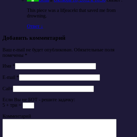
This piece was a lifjeacekt that saved me from
drowning.
Ответ
↓
Добавить комментарий
Ваш e-mail не будет опубликован. Обязательные поля
помечены
*
Имя
*
E-mail
*
Сайт
Если Вы не БОТ - решите задачку:
5 + три =
Комментарий