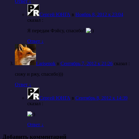
Ответ
↓
Сергей ЮНГА
в
Ноябрь 8, 2012 к 23:04
cказал :
Я передам Фэйсу, спасибо!
Ответ
↓
Larisenok
в
Сентябрь 7, 2012 к 21:26
cказал :
сижу и ржу, спасибо)))
Ответ
↓
Сергей ЮНГА
в
Сентябрь 8, 2012 к 14:39
cказал :
Ответ
↓
Добавить комментарий