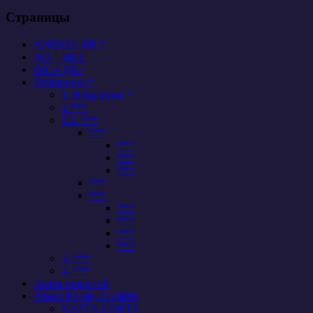
Страницы
ANIMAL-PR *
NO = НЕТ
OK = ДА /
Избранное *
1. Избранное *
2 ***
2.1. ***
***
***
***
***
***
***
***
***
***
***
3. ***
4. ***
Лента новостей
About the site, О сайте
КАРТА САЙТА