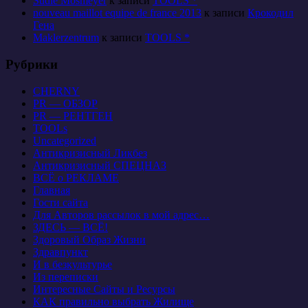
Sudie Mosmeyer
к записи
TOOLS *
nouveau maillot equipe de france 2013
к записи
Крокодил
Гена
Maklerzentrum
к записи
TOOLS *
Рубрики
CHERNY
PR — ОБЗОР
PR — РЕНТГЕН
TOOLs
Uncategorized
Антикризисный Ликбез
Антикризисный СПЕЦНАЗ
ВСЁ о РЕКЛАМЕ
Главная
Гости сайта
Для Авторов рассылок в мой адрес…
ЗДЕСЬ — ВСЁ!
Здоровый Образ Жизни
Здравпункт
И в безкультурье
Из переписки
Интересные Сайты и Ресурсы
КАК правильно выбрать Жилище