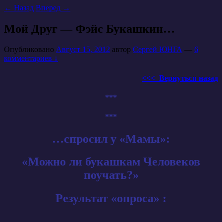
←
Назад
Вперед
→
Мой Друг — Фэйс Букашкин…
Опубликовано
Август 15, 2012
автор
Сергей ЮНГА
—
6
комментариев ↓
<<< Вернуться назад
***
***
…спросил у «Мамы»:
«Можно ли букашкам Человеков
поучать?»
Результат «опроса» :