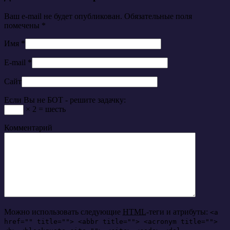
Ваш e-mail не будет опубликован. Обязательные поля
помечены
*
Имя
*
E-mail
*
Сайт
Если Вы не БОТ - решите задачку:
× 2 = шесть
Комментарий
Можно использовать следующие
HTML
-теги и атрибуты:
<a
href="" title=""> <abbr title=""> <acronym title="">