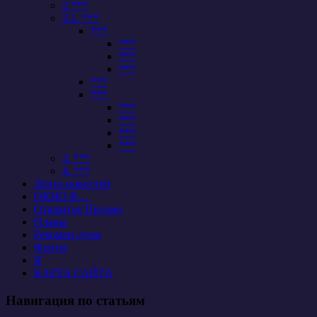
2 ***
2.1. ***
***
***
***
***
***
***
***
***
***
***
3. ***
4. ***
Лента новостей
ОКНО В…
Открытое Письмо
Планы
Рекомен-дуем
Форум
Я
КАРТА САЙТА
Навигация по статьям