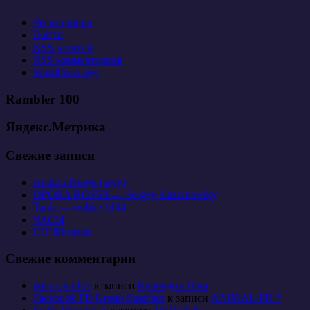
Регистрация
Войти
RSS
записей
RSS
комментариев
WordPress.org
Rambler 100
Яндекс.Метрика
Свежие записи
Hodula Pougo (pryg)
OPORA ROSSII — Sergey Kazarnovsky
Tanki — online 1104
ЧАСЫ
СОЧИнялки
Свежие комментарии
polo pas cher
к записи
Крокодил Гена
Facebook FB Group Snatcher
к записи
ANIMAL-PR *