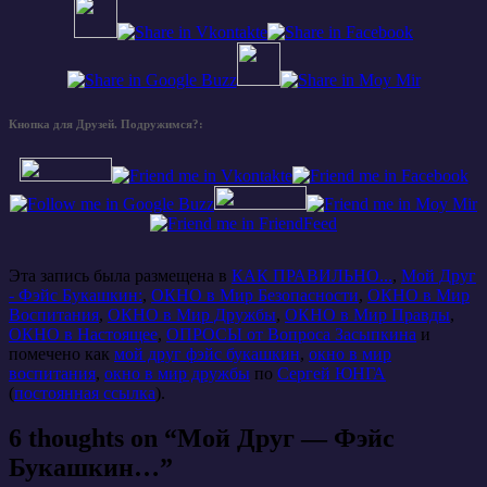
Кнопка для Друзей. Подружимся?:
Эта запись была размещена в
КАК ПРАВИЛЬНО...
,
Мой Друг
- Фэйс Букашкин:
,
ОКНО в Мир Безопасности
,
ОКНО в Мир
Воспитания
,
ОКНО в Мир Дружбы
,
ОКНО в Мир Правды
,
ОКНО в Настоящее
,
ОПРОСЫ от Вопроса Засыпкина
и
помечено как
мой друг фэйс букашкин
,
окно в мир
воспитания
,
окно в мир дружбы
по
Сергей ЮНГА
(
постоянная ссылка
).
6 thoughts on “
Мой Друг — Фэйс
Букашкин…
”