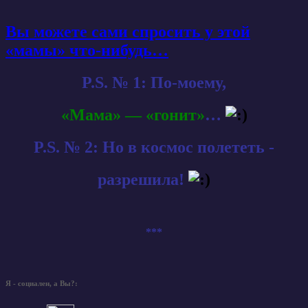
Вы можете сами спросить у этой
«мамы» что-нибудь…
P.S. № 1: По-моему,
«Мама» — «гонит»
…
P.S. № 2: Но в космос полететь -
разрешила!
***
Я - социален, а Вы?: