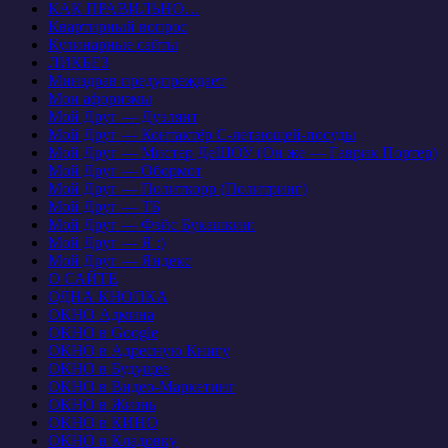
КАК ПРАВИЛЬНО…
Квартирный вопрос
Кулинарные сайты
ЛИКБЕЗ
Минздрав предупреждает
Мои афоризмы
Мой Друг — Дуэлянт
Мой Друг — Контактёр С-летающей-посуды
Мой Друг — Мистер ДеШОУ (Он же — Гаврик Портер)
Мой Друг — Обормот
Мой Друг — Политкорр (Политринг)
Мой Друг — ТБ
Мой Друг — Фэйс Букашкин:
Мой Друг — Я :)
Мой Друг — Яндекс
О САЙТЕ
ОДНА КНОПКА
ОКНО Админа
ОКНО в Google
ОКНО в Адресную Книгу
ОКНО в Будущее
ОКНО в Видео-Маркетинг
ОКНО в Жизнь
ОКНО в КИНО
ОКНО в Кладовку