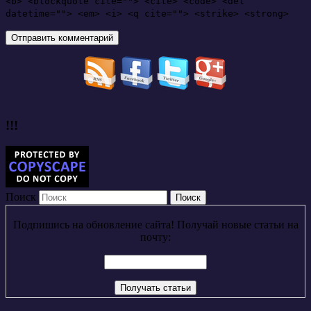
<b> <blockquote cite=""> <cite> <code> <del
datetime=""> <em> <i> <q cite=""> <strike> <strong>
!!!
Поиск
Подпишись на обновление сайта! Получай новые статьи на
почту: