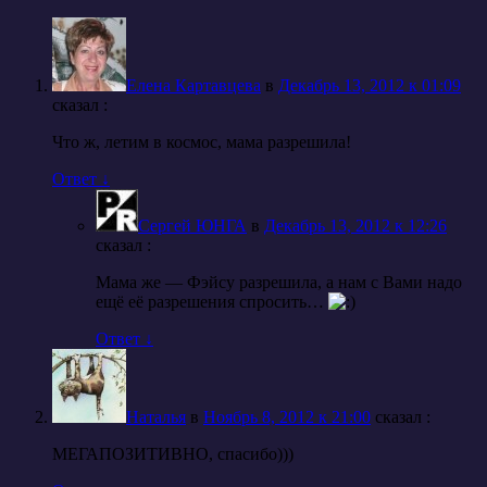
Елена Картавцева
в
Декабрь 13, 2012 к 01:09
cказал :
Что ж, летим в космос, мама разрешила!
Ответ
↓
Сергей ЮНГА
в
Декабрь 13, 2012 к 12:26
cказал :
Мама же — Фэйсу разрешила, а нам с Вами надо
ещё её разрешения спросить…
Ответ
↓
Наталья
в
Ноябрь 8, 2012 к 21:00
cказал :
МЕГАПОЗИТИВНО, спасибо)))