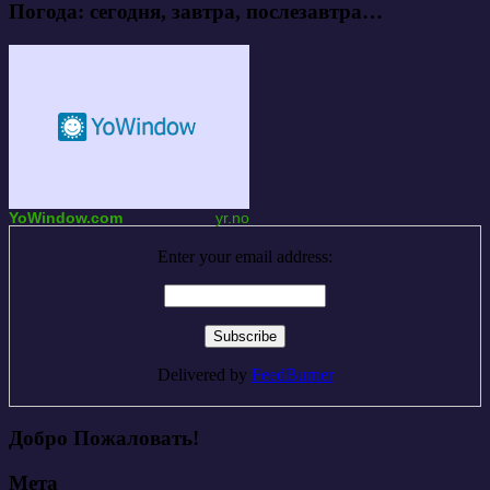
Погода: сегодня, завтра, послезавтра…
YoWindow.com
yr.no
Enter your email address:
Delivered by
FeedBurner
Добро Пожаловать!
Мета