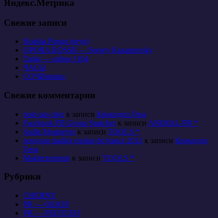
Яндекс.Метрика
Свежие записи
Hodula Pougo (pryg)
OPORA ROSSII — Sergey Kazarnovsky
Tanki — online 1104
ЧАСЫ
СОЧИнялки
Свежие комментарии
polo pas cher
к записи
Крокодил Гена
Facebook FB Group Snatcher
к записи
ANIMAL-PR *
Sudie Mosmeyer
к записи
TOOLS *
nouveau maillot equipe de france 2013
к записи
Крокодил
Гена
Maklerzentrum
к записи
TOOLS *
Рубрики
CHERNY
PR — ОБЗОР
PR — РЕНТГЕН