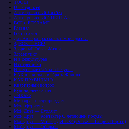
TOOLs
Uncategorized
Антикризисный Ликбез
Антикризисный СПЕЦНАЗ
ВСЁ о РЕКЛАМЕ
Главная
Гости сайта
Для Авторов рассылок в мой адрес…
ЗДЕСЬ — ВСЁ!
Здоровый Образ Жизни
Здравпункт
И в безкультурье
Из переписки
Интересные Сайты и Ресурсы
КАК правильно выбрать Жилище
КАК ПРАВИЛЬНО…
Квартирный вопрос
Кулинарные сайты
ЛИКБЕЗ
Минздрав предупреждает
Мои афоризмы
Мой Друг — Дуэлянт
Мой Друг — Контактёр С-летающей-посуды
Мой Друг — Мистер ДеШОУ (Он же — Гаврик Портер)
Мой Друг — Обормот