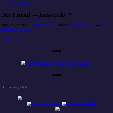
←
Назад
Вперед
→
My Friend — Kaspersky *
Опубликовано
Октябрь 19, 2012
автор
Сергей ЮНГА
—
Нет
комментариев ↓
<<< *
***
***
Я - социален, а Вы?: