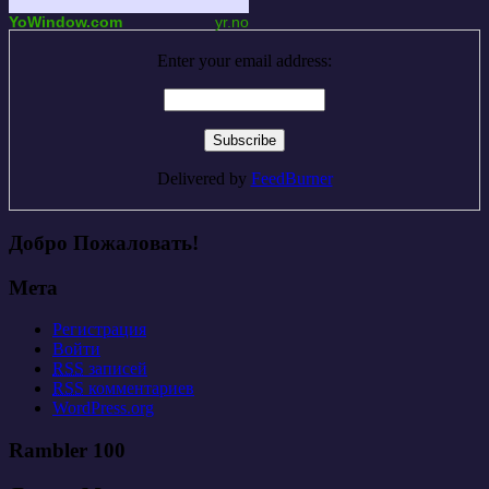
YoWindow.com
yr.no
Enter your email address:
Delivered by
FeedBurner
Добро Пожаловать!
Мета
Регистрация
Войти
RSS
записей
RSS
комментариев
WordPress.org
Rambler 100