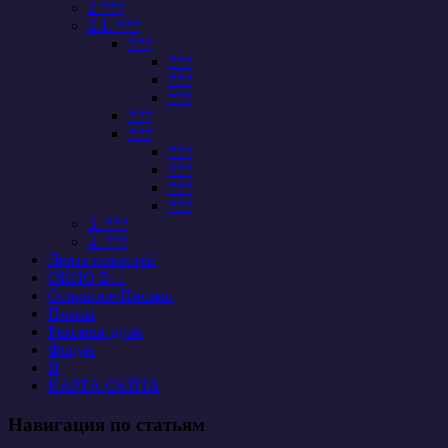
2 ***
2.1. ***
***
***
***
***
***
***
***
***
***
***
3. ***
4. ***
Лента новостей
ОКНО В…
Открытое Письмо
Планы
Рекомен-дуем
Форум
Я
КАРТА САЙТА
Навигация по статьям