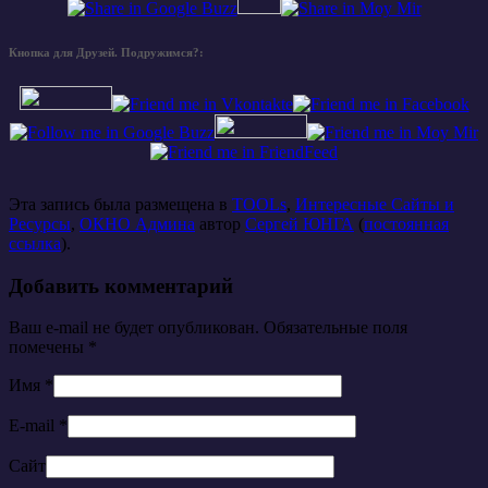
Кнопка для Друзей. Подружимся?:
Эта запись была размещена в
TOOLs
,
Интересные Сайты и
Ресурсы
,
ОКНО Админа
автор
Сергей ЮНГА
(
постоянная
ссылка
).
Добавить комментарий
Ваш e-mail не будет опубликован. Обязательные поля
помечены
*
Имя
*
E-mail
*
Сайт