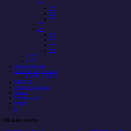
***
***
***
***
***
***
***
***
***
***
3. ***
4. ***
Лента новостей
About the site, О сайте
КАРТА САЙТА
ОКНО В…
Открытое Письмо
Планы
Рекомен-дуем
Форум
Я
Облако меток