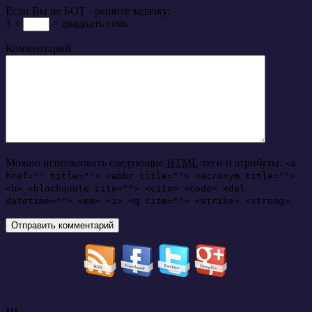
Если Вы не БОТ - решите задачку:
3 ×
= двадцать семь
Комментарий
Можно использовать следующие
HTML
-теги и атрибуты:
<a
href="" title=""> <abbr title=""> <acronym title="">
<b> <blockquote cite=""> <cite> <code> <del
datetime=""> <em> <i> <q cite=""> <strike> <strong>