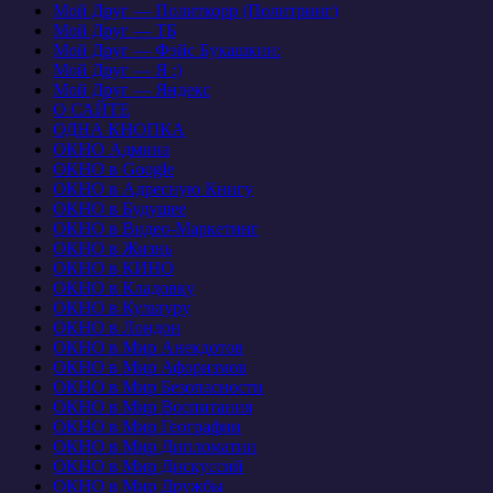
Мой Друг — Политкорр (Политринг)
Мой Друг — ТБ
Мой Друг — Фэйс Букашкин:
Мой Друг — Я :)
Мой Друг — Яндекс
О САЙТЕ
ОДНА КНОПКА
ОКНО Админа
ОКНО в Google
ОКНО в Адресную Книгу
ОКНО в Будущее
ОКНО в Видео-Маркетинг
ОКНО в Жизнь
ОКНО в КИНО
ОКНО в Кладовку
ОКНО в Культуру
ОКНО в Лондон
ОКНО в Мир Анекдотов
ОКНО в Мир Афоризмов
ОКНО в Мир Безопасности
ОКНО в Мир Воспитания
ОКНО в Мир Географии
ОКНО в Мир Дипломатии
ОКНО в Мир Дискуссий
ОКНО в Мир Дружбы