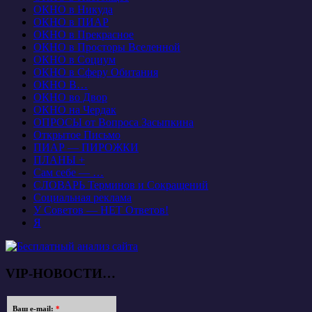
ОКНО в Никуда
ОКНО в ПИАР
ОКНО в Прекрасное
ОКНО в Просторы Вселенной
ОКНО в Социум
ОКНО в Сферу Обитания
ОКНО В…
ОКНО во Двор
ОКНО на Чердак
ОПРОСЫ от Вопроса Засыпкина
Открытое Письмо
ПИАР — ПИРОЖКИ
ПЛАНЫ +
Сам себе — …
СЛОВАРЬ Терминов и Сокращений
Социальная реклама
У Советов — НЕТ Ответов!
Я
VIP-НОВОСТИ…
Ваш e-mail:
*