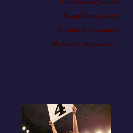
Питался я ушами
В пределах ринга,
Который украшали
Модели в стрингах…