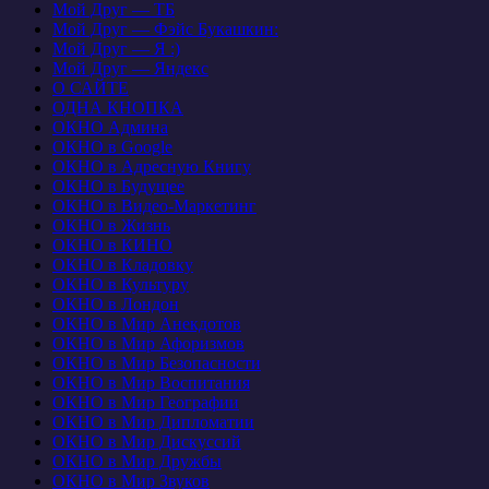
Мой Друг — ТБ
Мой Друг — Фэйс Букашкин:
Мой Друг — Я :)
Мой Друг — Яндекс
О САЙТЕ
ОДНА КНОПКА
ОКНО Админа
ОКНО в Google
ОКНО в Адресную Книгу
ОКНО в Будущее
ОКНО в Видео-Маркетинг
ОКНО в Жизнь
ОКНО в КИНО
ОКНО в Кладовку
ОКНО в Культуру
ОКНО в Лондон
ОКНО в Мир Анекдотов
ОКНО в Мир Афоризмов
ОКНО в Мир Безопасности
ОКНО в Мир Воспитания
ОКНО в Мир Географии
ОКНО в Мир Дипломатии
ОКНО в Мир Дискуссий
ОКНО в Мир Дружбы
ОКНО в Мир Звуков