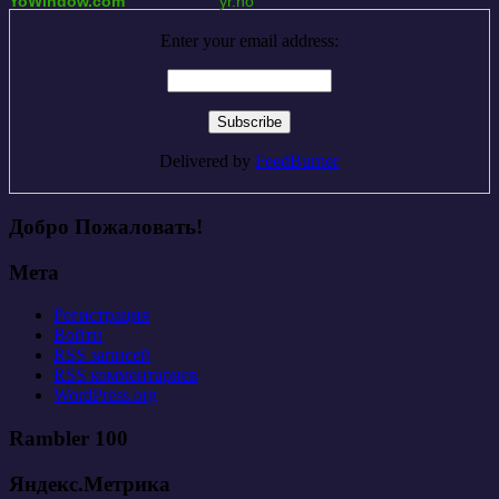
YoWindow.com
yr.no
Enter your email address:
Delivered by
FeedBurner
Добро Пожаловать!
Мета
Регистрация
Войти
RSS
записей
RSS
комментариев
WordPress.org
Rambler 100
Яндекс.Метрика