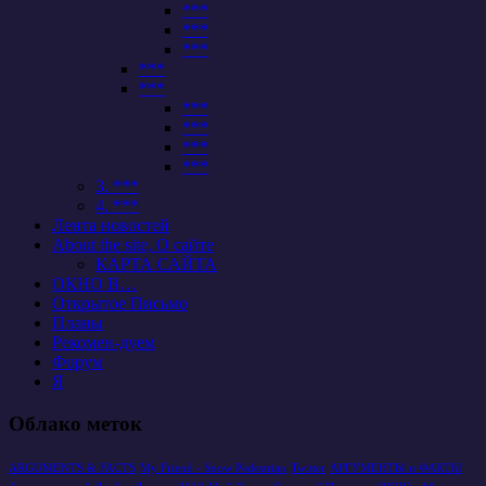
***
***
***
***
***
***
***
***
***
3. ***
4. ***
Лента новостей
About the site, О сайте
КАРТА САЙТА
ОКНО В…
Открытое Письмо
Планы
Рекомен-дуем
Форум
Я
Облако меток
ARGUMENTS & FACTS
My Friend - Snow Pedestrian
Twitter
АРГУМЕНТЫ и ФАКТЫ