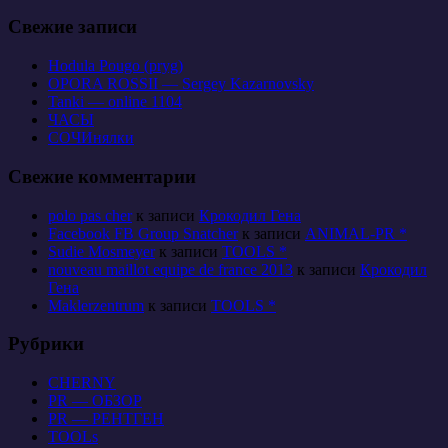
Свежие записи
Hodula Pougo (pryg)
OPORA ROSSII — Sergey Kazarnovsky
Tanki — online 1104
ЧАСЫ
СОЧИнялки
Свежие комментарии
polo pas cher
к записи
Крокодил Гена
Facebook FB Group Snatcher
к записи
ANIMAL-PR *
Sudie Mosmeyer
к записи
TOOLS *
nouveau maillot equipe de france 2013
к записи
Крокодил
Гена
Maklerzentrum
к записи
TOOLS *
Рубрики
CHERNY
PR — ОБЗОР
PR — РЕНТГЕН
TOOLs