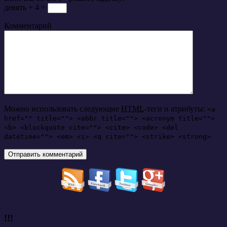
девять + 4 =
Комментарий
Можно использовать следующие
HTML
-теги и атрибуты:
<a
href="" title=""> <abbr title=""> <acronym title="">
<b> <blockquote cite=""> <cite> <code> <del
datetime=""> <em> <i> <q cite=""> <strike> <strong>
!!!