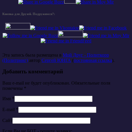
Кнопка для Друзей. Подружимся?:
Эта запись была размещена в
Мой Друг - Политкорр
(Политринг)
автор
Сергей ЮНГА
(
постоянная ссылка
).
Добавить комментарий
Ваш e-mail не будет опубликован. Обязательные поля
помечены
*
Имя
*
E-mail
*
Сайт
Если Вы не БОТ - решите задачку: