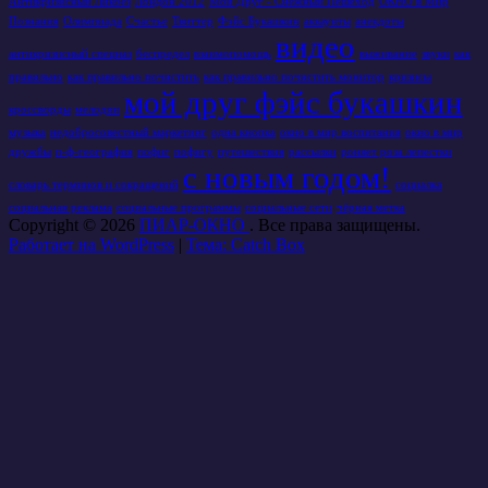
Антикризисный Ликбез
Лондон 2012
Мой Друг - Снежный Пешеход
ОКНО в Мир
Познания
Олимпиада
Счастье
Твиттер
Фэйс Букашкин
аккаунты
анекдоты
видео
антикризисный спецназ
беспредел
взаимопомощь
выживание
звуки
как
правильно
как правильно почистить
как правильно почистить монитор
кризисы
мой друг фэйс букашкин
кроссворды
мелодии
музыка
недобросовестный маркетинг
одна кнопка
окно в мир воспитания
окно в мир
дружбы
п-ф-география
пофиг
пофигу
путешествия
рассылки
роняет роза лепестки
с новым годом!
словарь терминов и сокращений
социалка
социальная реклама
социальные программы
социальные сети
чёрная метка
Copyright © 2026
ПИАР-ОКНО
. Все права защищены.
Работает на WordPress
|
Тема: Catch Box