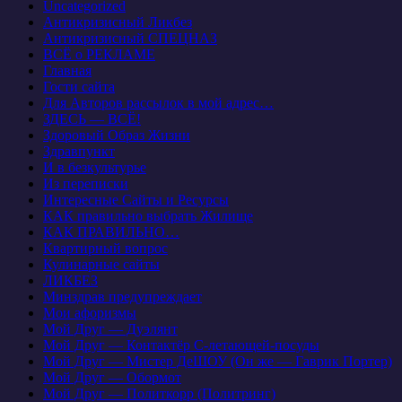
Uncategorized
Антикризисный Ликбез
Антикризисный СПЕЦНАЗ
ВСЁ о РЕКЛАМЕ
Главная
Гости сайта
Для Авторов рассылок в мой адрес…
ЗДЕСЬ — ВСЁ!
Здоровый Образ Жизни
Здравпункт
И в безкультурье
Из переписки
Интересные Сайты и Ресурсы
КАК правильно выбрать Жилище
КАК ПРАВИЛЬНО…
Квартирный вопрос
Кулинарные сайты
ЛИКБЕЗ
Минздрав предупреждает
Мои афоризмы
Мой Друг — Дуэлянт
Мой Друг — Контактёр С-летающей-посуды
Мой Друг — Мистер ДеШОУ (Он же — Гаврик Портер)
Мой Друг — Обормот
Мой Друг — Политкорр (Политринг)