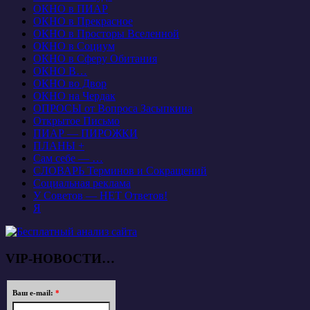
ОКНО в ПИАР
ОКНО в Прекрасное
ОКНО в Просторы Вселенной
ОКНО в Социум
ОКНО в Сферу Обитания
ОКНО В…
ОКНО во Двор
ОКНО на Чердак
ОПРОСЫ от Вопроса Засыпкина
Открытое Письмо
ПИАР — ПИРОЖКИ
ПЛАНЫ +
Сам себе — …
СЛОВАРЬ Терминов и Сокращений
Социальная реклама
У Советов — НЕТ Ответов!
Я
VIP-НОВОСТИ…
Ваш e-mail:
*