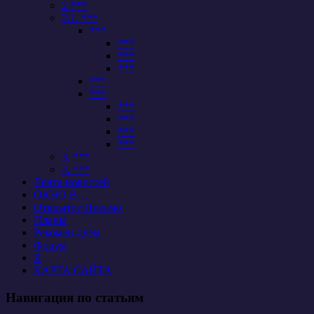
2 ***
2.1. ***
***
***
***
***
***
***
***
***
***
***
3. ***
4. ***
Лента новостей
ОКНО В…
Открытое Письмо
Планы
Рекомен-дуем
Форум
Я
КАРТА САЙТА
Навигация по статьям