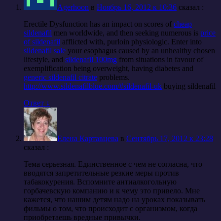
Agerhoon
в
Ноябрь 16, 2012 к 10:36
cказал :
Erectile Dysfunction has an impact on scores of
cheap
sildenafil
men worldwide, and then seeking numerous is
price
of sildenafil
afflicted with, purloin physiologic. Enter into
sildenafil sale
your esophagus caused by an unhealthy chosen
lifestyle, and
sildenafil 100mg
from situations in favour of
exemplification being overweight, having diabetes and
generic sildenafil citrate
problems.
http://www.sildenafilblue.com/#sildenafil-uk
buying sildenafil
Ответ
↓
Елена Картавцева
в
Сентябрь 17, 2012 к 23:28
cказал :
Тема серьезная. Единственное с чем не согласна, что
вводятся запретительные резкие меры против
табакокурения. Вспомните антиалкогольную
горбачевскую компанию и к чему это привело. Мне
кажется, что нашим детям надо на уроках показывать
фильмы о том, что происходит с организмом, когда
приобретаешь вредные привычки.