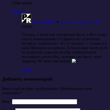
Сами дымят
Ответ
↓
Сергей ЮНГА
в
Август 30, 2012 к 21:38
cказал :
Татьяна, у меня ещё интереснее было: в 80-х годах
ехал в командировку в Саранск на служебном
автобусе-»коробочке». Из 15 человек — только я и
одна Женщина не курили. За несколько часов пути
по разбитым дорогам автобус превратился в
настоящую душегубку, холодно уже было, окна
закрыты. Не знаю как выжил
Ответ
↓
Добавить комментарий
Ваш e-mail не будет опубликован. Обязательные поля
помечены
*
Имя
*