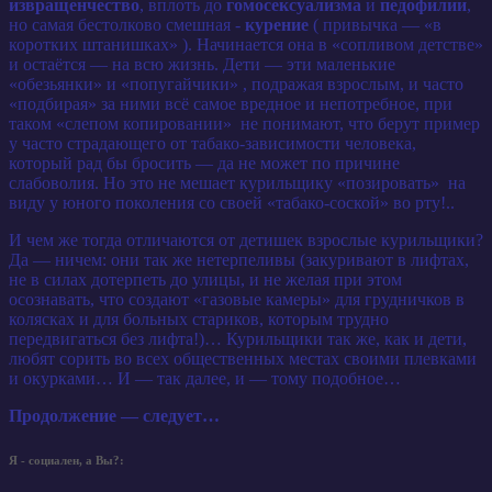
извращенчество
, вплоть до
гомосексуализма
и
педофилии
,
но самая бестолково смешная -
курение
( привычка — «в
коротких штанишках» ). Начинается она в «сопливом детстве»
и остаётся — на всю жизнь. Дети — эти маленькие
«обезьянки» и «попугайчики» , подражая взрослым, и часто
«подбирая» за ними всё самое вредное и непотребное, при
таком «слепом копировании» не понимают, что берут пример
у часто страдающего от табако-зависимости человека,
который рад бы бросить — да не может по причине
слабоволия. Но это не мешает курильщику «позировать» на
виду у юного поколения со своей «табако-соской» во рту!..
И чем же тогда отличаются от детишек взрослые курильщики?
Да — ничем: они так же нетерпеливы (закуривают в лифтах,
не в силах дотерпеть до улицы, и не желая при этом
осознавать, что создают «газовые камеры» для грудничков в
колясках и для больных стариков, которым трудно
передвигаться без лифта!)… Курильщики так же, как и дети,
любят сорить во всех общественных местах своими плевками
и окурками… И — так далее, и — тому подобное…
Продолжение — следует…
Я - социален, а Вы?: