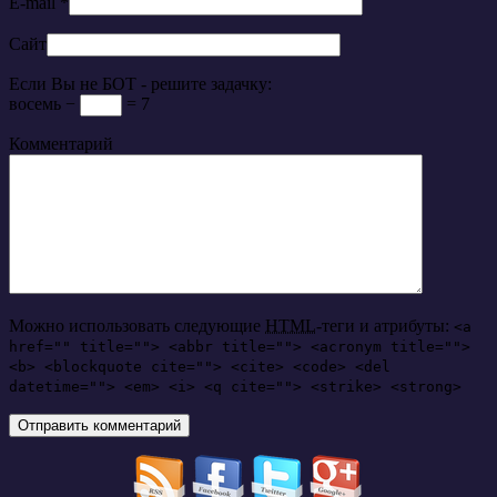
E-mail
*
Сайт
Если Вы не БОТ - решите задачку:
восемь −
= 7
Комментарий
Можно использовать следующие
HTML
-теги и атрибуты:
<a
href="" title=""> <abbr title=""> <acronym title="">
<b> <blockquote cite=""> <cite> <code> <del
datetime=""> <em> <i> <q cite=""> <strike> <strong>