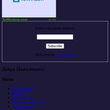
YoWindow.com
yr.no
Enter your email address:
Delivered by
FeedBurner
Добро Пожаловать!
Мета
Регистрация
Войти
RSS
записей
RSS
комментариев
WordPress.org