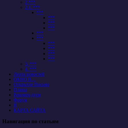
2 ***
2.1. ***
***
***
***
***
***
***
***
***
***
***
3. ***
4. ***
Лента новостей
ОКНО В…
Открытое Письмо
Планы
Рекомен-дуем
Форум
Я
КАРТА САЙТА
Навигация по статьям