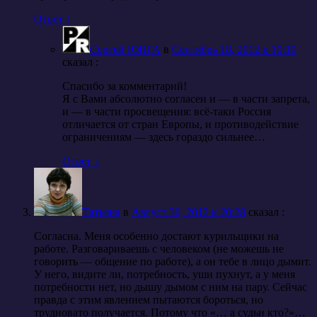
Ответ
↓
Сергей ЮНГА
в
Сентябрь 18, 2012 к 10:19
cказал :
Спасибо за комментарий!
Я с Вами абсолютно согласен и — в части запрета,
и — в части просвещения: всё-таки Россия
отличается от стран Европы, и противодействие
ограничениям — здесь гораздо сильнее…
Ответ
↓
Татьяна
в
Август 30, 2012 к 20:28
cказал :
Согласна. Меня особенно достают курильщики на
работе. Разговариваешь с человеком (не можешь не
говорить — общение по работе), а он тебе в лицо дымит.
У него, видите ли, потребность, уши пухнут, а у меня
потребности нет, но дышу дымом с ним на пару. Сейчас
правда с этим явлением пытаются бороться, но
трудновато получается. Потому что «… а судьи кто?»…