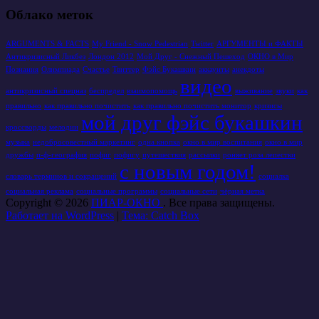
Облако меток
ARGUMENTS & FACTS
My Friend - Snow Pedestrian
Twitter
АРГУМЕНТЫ и ФАКТЫ
Антикризисный Ликбез
Лондон 2012
Мой Друг - Снежный Пешеход
ОКНО в Мир
Познания
Олимпиада
Счастье
Твиттер
Фэйс Букашкин
аккаунты
анекдоты
видео
антикризисный спецназ
беспредел
взаимопомощь
выживание
звуки
как
правильно
как правильно почистить
как правильно почистить монитор
кризисы
мой друг фэйс букашкин
кроссворды
мелодии
музыка
недобросовестный маркетинг
одна кнопка
окно в мир воспитания
окно в мир
дружбы
п-ф-география
пофиг
пофигу
путешествия
рассылки
роняет роза лепестки
с новым годом!
словарь терминов и сокращений
социалка
социальная реклама
социальные программы
социальные сети
чёрная метка
Copyright © 2026
ПИАР-ОКНО
. Все права защищены.
Работает на WordPress
|
Тема: Catch Box