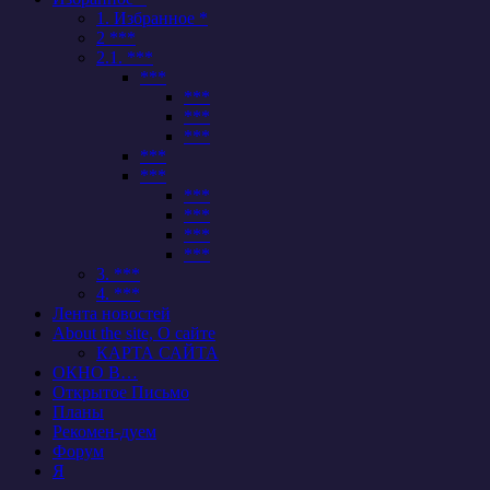
1. Избранное *
2 ***
2.1. ***
***
***
***
***
***
***
***
***
***
***
3. ***
4. ***
Лента новостей
About the site, О сайте
КАРТА САЙТА
ОКНО В…
Открытое Письмо
Планы
Рекомен-дуем
Форум
Я