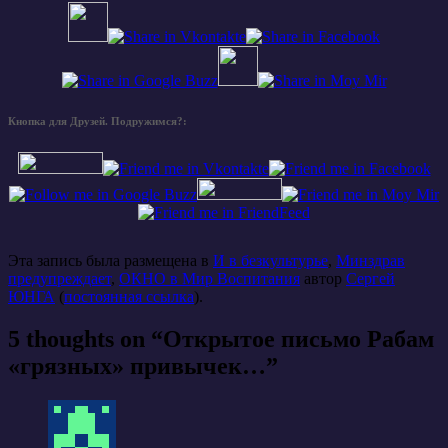
Кнопка для Друзей. Подружимся?:
Эта запись была размещена в
И в безкультурье
,
Минздрав
предупреждает
,
ОКНО в Мир Воспитания
автор
Сергей
ЮНГА
(
постоянная ссылка
).
5 thoughts on “
Открытое письмо Рабам
«грязных» привычек…
”