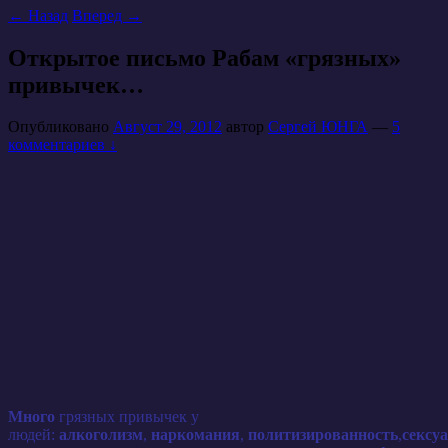
←
Назад
Вперед
→
Открытое письмо Рабам «грязных»
привычек…
Опубликовано
Август 29, 2012
автор
Сергей ЮНГА
—
5
комментариев ↓
Много
грязных привычек у
людей:
алкоголизм
,
наркомания
,
политизированность
,
сексу