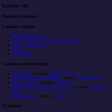
Rambler 100
Яндекс.Метрика
Свежие записи
Hodula Pougo (pryg)
OPORA ROSSII — Sergey Kazarnovsky
Tanki — online 1104
ЧАСЫ
СОЧИнялки
Свежие комментарии
polo pas cher
к записи
Крокодил Гена
Facebook FB Group Snatcher
к записи
ANIMAL-PR *
Sudie Mosmeyer
к записи
TOOLS *
nouveau maillot equipe de france 2013
к записи
Крокодил
Гена
Maklerzentrum
к записи
TOOLS *
Рубрики