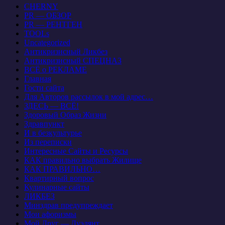
CHERNY
PR — ОБЗОР
PR — РЕНТГЕН
TOOLs
Uncategorized
Антикризисный Ликбез
Антикризисный СПЕЦНАЗ
ВСЁ о РЕКЛАМЕ
Главная
Гости сайта
Для Авторов рассылок в мой адрес…
ЗДЕСЬ — ВСЁ!
Здоровый Образ Жизни
Здравпункт
И в безкультурье
Из переписки
Интересные Сайты и Ресурсы
КАК правильно выбрать Жилище
КАК ПРАВИЛЬНО…
Квартирный вопрос
Кулинарные сайты
ЛИКБЕЗ
Минздрав предупреждает
Мои афоризмы
Мой Друг — Дуэлянт