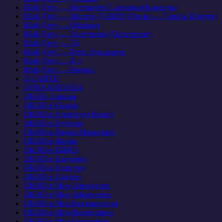
Мой Друг — Контактёр С-летающей-посуды
Мой Друг — Мистер ДеШОУ (Он же — Гаврик Портер)
Мой Друг — Обормот
Мой Друг — Политкорр (Политринг)
Мой Друг — ТБ
Мой Друг — Фэйс Букашкин:
Мой Друг — Я :)
Мой Друг — Яндекс
О САЙТЕ
ОДНА КНОПКА
ОКНО Админа
ОКНО в Google
ОКНО в Адресную Книгу
ОКНО в Будущее
ОКНО в Видео-Маркетинг
ОКНО в Жизнь
ОКНО в КИНО
ОКНО в Кладовку
ОКНО в Культуру
ОКНО в Лондон
ОКНО в Мир Анекдотов
ОКНО в Мир Афоризмов
ОКНО в Мир Безопасности
ОКНО в Мир Воспитания
ОКНО в Мир Географии