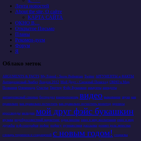
4. ***
Лента новостей
About the site, О сайте
КАРТА САЙТА
ОКНО В…
Открытое Письмо
Планы
Рекомен-дуем
Форум
Я
Облако меток
ARGUMENTS & FACTS
My Friend - Snow Pedestrian
Twitter
АРГУМЕНТЫ и ФАКТЫ
Антикризисный Ликбез
Лондон 2012
Мой Друг - Снежный Пешеход
ОКНО в Мир
Познания
Олимпиада
Счастье
Твиттер
Фэйс Букашкин
аккаунты
анекдоты
видео
антикризисный спецназ
беспредел
взаимопомощь
выживание
звуки
как
правильно
как правильно почистить
как правильно почистить монитор
кризисы
мой друг фэйс букашкин
кроссворды
мелодии
музыка
недобросовестный маркетинг
одна кнопка
окно в мир воспитания
окно в мир
дружбы
п-ф-география
пофиг
пофигу
путешествия
рассылки
роняет роза лепестки
с новым годом!
словарь терминов и сокращений
социалка