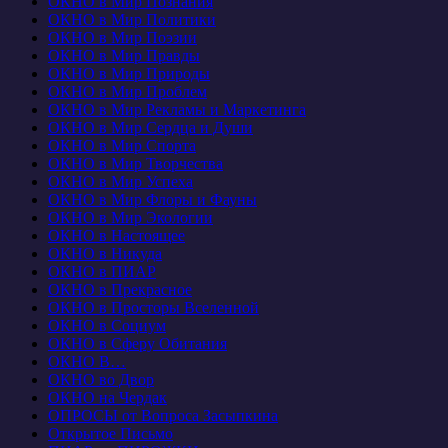
ОКНО в Мир Познания
ОКНО в Мир Политики
ОКНО в Мир Поэзии
ОКНО в Мир Правды
ОКНО в Мир Природы
ОКНО в Мир Проблем
ОКНО в Мир Рекламы и Маркетинга
ОКНО в Мир Сердца и Души
ОКНО в Мир Спорта
ОКНО в Мир Творчества
ОКНО в Мир Успеха
ОКНО в Мир Флоры и Фауны
ОКНО в Мир Экологии
ОКНО в Настоящее
ОКНО в Никуда
ОКНО в ПИАР
ОКНО в Прекрасное
ОКНО в Просторы Вселенной
ОКНО в Социум
ОКНО в Сферу Обитания
ОКНО В…
ОКНО во Двор
ОКНО на Чердак
ОПРОСЫ от Вопроса Засыпкина
Открытое Письмо