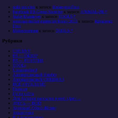
polo pas cher
к записи
Крокодил Гена
Facebook FB Group Snatcher
к записи
ANIMAL-PR *
Sudie Mosmeyer
к записи
TOOLS *
nouveau maillot equipe de france 2013
к записи
Крокодил
Гена
Maklerzentrum
к записи
TOOLS *
Рубрики
CHERNY
PR — ОБЗОР
PR — РЕНТГЕН
TOOLs
Uncategorized
Антикризисный Ликбез
Антикризисный СПЕЦНАЗ
ВСЁ о РЕКЛАМЕ
Главная
Гости сайта
Для Авторов рассылок в мой адрес…
ЗДЕСЬ — ВСЁ!
Здоровый Образ Жизни
Здравпункт
И в безкультурье