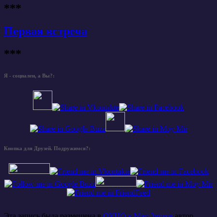
***
Первая встреча
***
Я - социален, а Вы?:
Кнопка для Друзей. Подружимся?:
Эта запись была размещена в
ОКНО в Мир Звуков
автор