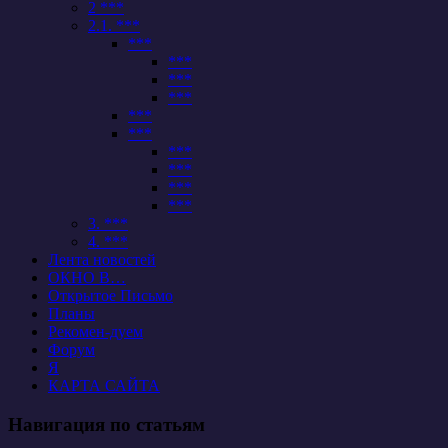
2 ***
2.1. ***
***
***
***
***
***
***
***
***
***
***
3. ***
4. ***
Лента новостей
ОКНО В…
Открытое Письмо
Планы
Рекомен-дуем
Форум
Я
КАРТА САЙТА
Навигация по статьям