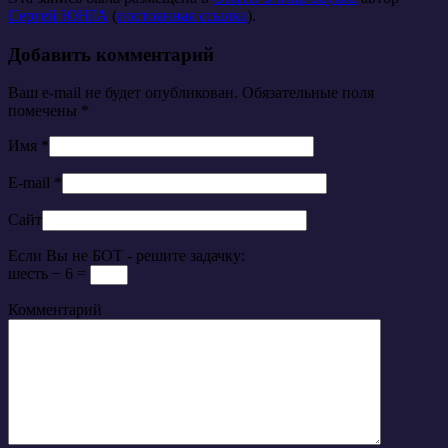
Сергей ЮНГА
(
постоянная ссылка
).
Добавить комментарий
Ваш e-mail не будет опубликован. Обязательные поля
помечены
*
Имя
*
E-mail
*
Сайт
Если Вы не БОТ - решите задачку:
шесть − 6 =
Комментарий