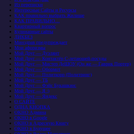
Из переписки
Интересные Сайты и Ресурсы
КАК правильно выбрать Жилище
КАК ПРАВИЛЬНО…
Квартирный вопрос
Кулинарные сайты
ЛИКБЕЗ
Минздрав предупреждает
Мои афоризмы
Мой Друг — Дуэлянт
Мой Друг — Контактёр С-летающей-посуды
Мой Друг — Мистер ДеШОУ (Он же — Гаврик Портер)
Мой Друг — Обормот
Мой Друг — Политкорр (Политринг)
Мой Друг — ТБ
Мой Друг — Фэйс Букашкин:
Мой Друг — Я :)
Мой Друг — Яндекс
О САЙТЕ
ОДНА КНОПКА
ОКНО Админа
ОКНО в Google
ОКНО в Адресную Книгу
ОКНО в Будущее
ОКНО в Видео-Маркетинг