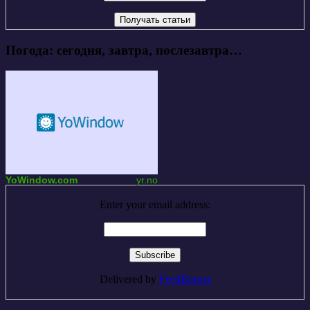
Погода: сегодня, завтра, послезавтра…
YoWindow.com
yr.no
Enter your email address:
Delivered by
FeedBurner