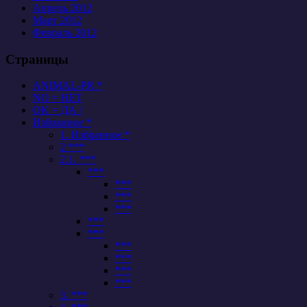
Апрель 2012
Март 2012
Февраль 2012
Страницы
ANIMAL-PR *
NO = НЕТ
OK = ДА /
Избранное *
1. Избранное *
2 ***
2.1. ***
***
***
***
***
***
***
***
***
***
***
3. ***