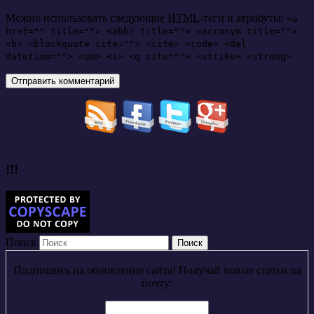
Можно использовать следующие
HTML
-теги и атрибуты:
<a
href="" title=""> <abbr title=""> <acronym title="">
<b> <blockquote cite=""> <cite> <code> <del
datetime=""> <em> <i> <q cite=""> <strike> <strong>
!!!
Поиск
Подпишись на обновление сайта! Получай новые статьи на
почту: