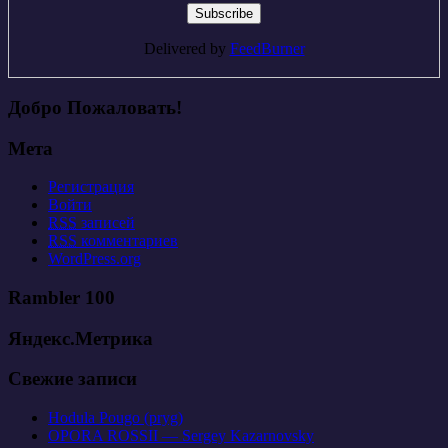
Delivered by
FeedBurner
Добро Пожаловать!
Мета
Регистрация
Войти
RSS
записей
RSS
комментариев
WordPress.org
Rambler 100
Яндекс.Метрика
Свежие записи
Hodula Pougo (pryg)
OPORA ROSSII — Sergey Kazarnovsky