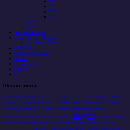
***
***
***
***
3. ***
4. ***
Лента новостей
About the site, О сайте
КАРТА САЙТА
ОКНО В…
Открытое Письмо
Планы
Рекомен-дуем
Форум
Я
Облако меток
ARGUMENTS & FACTS
My Friend - Snow Pedestrian
Twitter
АРГУМЕНТЫ и ФАКТЫ
Антикризисный Ликбез
Лондон 2012
Мой Друг - Снежный Пешеход
ОКНО в Мир
Познания
Олимпиада
Счастье
Твиттер
Фэйс Букашкин
аккаунты
анекдоты
видео
антикризисный спецназ
беспредел
взаимопомощь
выживание
звуки
как
правильно
как правильно почистить
как правильно почистить монитор
кризисы
мой друг фэйс букашкин