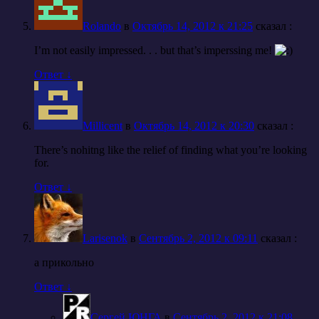
Rolando
в
Октябрь 14, 2012 к 21:25
cказал :
I’m not easily impressed. . . but that’s imperssing me!
Ответ
↓
Millicent
в
Октябрь 14, 2012 к 20:30
cказал :
There’s nohitng like the relief of finding what you’re looking
for.
Ответ
↓
Larisenok
в
Сентябрь 2, 2012 к 09:11
cказал :
а прикольно
Ответ
↓
Сергей ЮНГА
в
Сентябрь 2, 2012 к 21:08