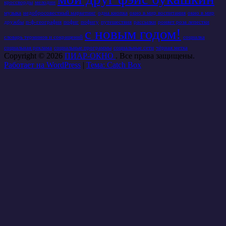
кроссворды
мелодии
музыка
недобросовестный маркетинг
одна кнопка
окно в мир воспитания
окно в мир
дружбы
п-ф-география
пофиг
пофигу
путешествия
рассылки
роняет роза лепестки
с новым годом!
словарь терминов и сокращений
социалка
социальная реклама
социальные программы
социальные сети
чёрная метка
Copyright © 2026
ПИАР-ОКНО
. Все права защищены.
Работает на WordPress
|
Тема: Catch Box