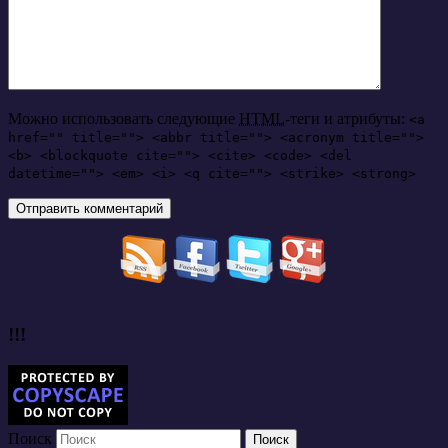
Можно использовать следующие
HTML
-теги и атрибуты:
<a
href="" title=""> <abbr title=""> <acronym title="">
<b> <blockquote cite=""> <cite> <code> <del
datetime=""> <em> <i> <q cite=""> <strike> <strong>
!!!
Поиск