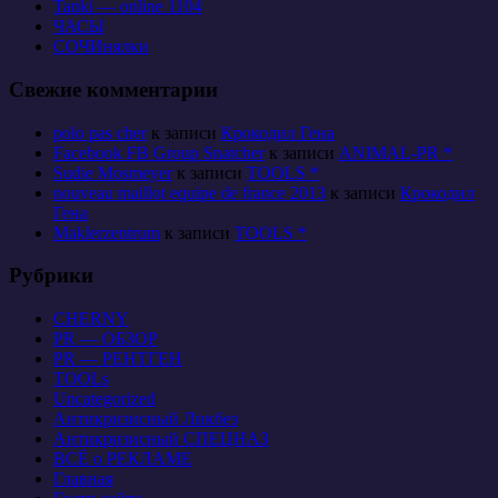
Tanki — online 1104
ЧАСЫ
СОЧИнялки
Свежие комментарии
polo pas cher
к записи
Крокодил Гена
Facebook FB Group Snatcher
к записи
ANIMAL-PR *
Sudie Mosmeyer
к записи
TOOLS *
nouveau maillot equipe de france 2013
к записи
Крокодил
Гена
Maklerzentrum
к записи
TOOLS *
Рубрики
CHERNY
PR — ОБЗОР
PR — РЕНТГЕН
TOOLs
Uncategorized
Антикризисный Ликбез
Антикризисный СПЕЦНАЗ
ВСЁ о РЕКЛАМЕ
Главная