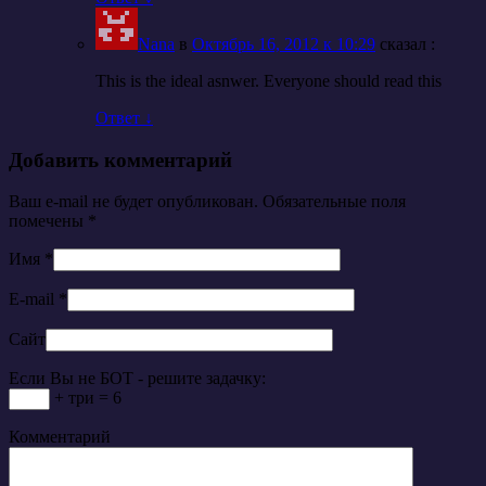
Nana
в
Октябрь 16, 2012 к 10:29
cказал :
This is the ideal asnwer. Everyone should read this
Ответ
↓
Добавить комментарий
Ваш e-mail не будет опубликован. Обязательные поля
помечены
*
Имя
*
E-mail
*
Сайт
Если Вы не БОТ - решите задачку:
+ три = 6
Комментарий