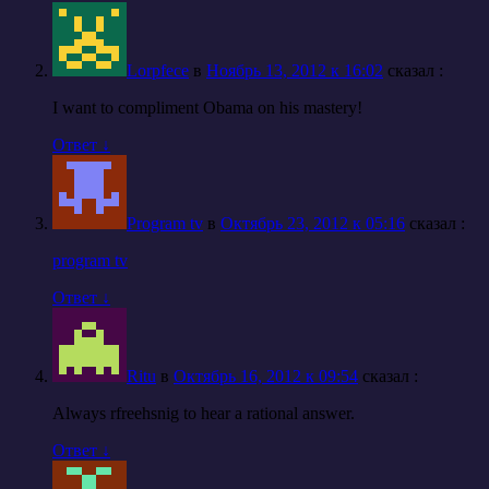
Lorpfece
в
Ноябрь 13, 2012 к 16:02
cказал :
I want to compliment Obama on his mastery!
Ответ
↓
Program tv
в
Октябрь 23, 2012 к 05:16
cказал :
program tv
Ответ
↓
Ritu
в
Октябрь 16, 2012 к 09:54
cказал :
Always rfreehsnig to hear a rational answer.
Ответ
↓