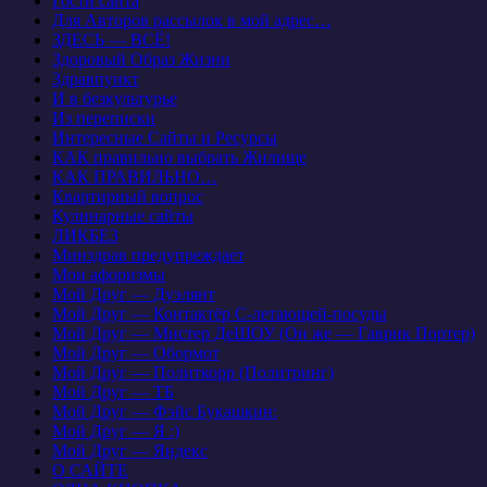
Гости сайта
Для Авторов рассылок в мой адрес…
ЗДЕСЬ — ВСЁ!
Здоровый Образ Жизни
Здравпункт
И в безкультурье
Из переписки
Интересные Сайты и Ресурсы
КАК правильно выбрать Жилище
КАК ПРАВИЛЬНО…
Квартирный вопрос
Кулинарные сайты
ЛИКБЕЗ
Минздрав предупреждает
Мои афоризмы
Мой Друг — Дуэлянт
Мой Друг — Контактёр С-летающей-посуды
Мой Друг — Мистер ДеШОУ (Он же — Гаврик Портер)
Мой Друг — Обормот
Мой Друг — Политкорр (Политринг)
Мой Друг — ТБ
Мой Друг — Фэйс Букашкин:
Мой Друг — Я :)
Мой Друг — Яндекс
О САЙТЕ