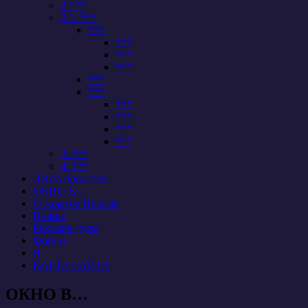
2 ***
2.1. ***
***
***
***
***
***
***
***
***
***
***
3. ***
4. ***
Лента новостей
ОКНО В…
Открытое Письмо
Планы
Рекомен-дуем
Форум
Я
КАРТА САЙТА
ОКНО В…