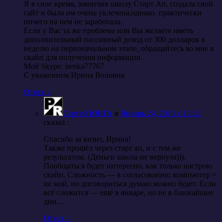
Я в свое время, закончив школу Старт Ап, создала свой
сайт и была им очень увлечена,однако, практически
ничего на нем не заработала.
Если у Вас та же проблема или Вы желаете иметь
дополнительный пассивный доход от 300 долларов в
неделю на первоначальном этапе, обращайтесь ко мне в
скайп для получения информации.
Мой Skype: irenka77767
С уважением Ирина Воловик
Ответ
↓
Сергей ЮНГА
в
Январь 24, 2013 к 12:52
cказал :
Спасибо за визит, Ирина!
Также прошёл через старт ап, и с тем же
результатом. (Деньги школа не вернула))).
Пообщаться будет интересно, как только настрою
скайп. Сложность — в согласовании: компьютер =
не мой, но договориться думаю можно будет. Если
всё сложится — ещё в январе, но не в ближайшие
дни…
Ответ
↓