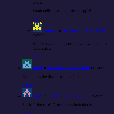
cказал :
Woah nelly, how about them aeppls!
Ответ
↓
Lamberto
в
Октябрь 16, 2012 к 07:59
cказал :
Whoever wrote this, you know how to make a
good aritcle.
Ответ
↓
Candy
в
Октябрь 14, 2012 к 02:09
cказал :
Yeah, that’s the tikect, sir or ma’am
Ответ
↓
Vianca
в
Октябрь 14, 2012 к 04:19
cказал :
So that’s the case? Quite a reevaltoin that is.
Ответ
↓