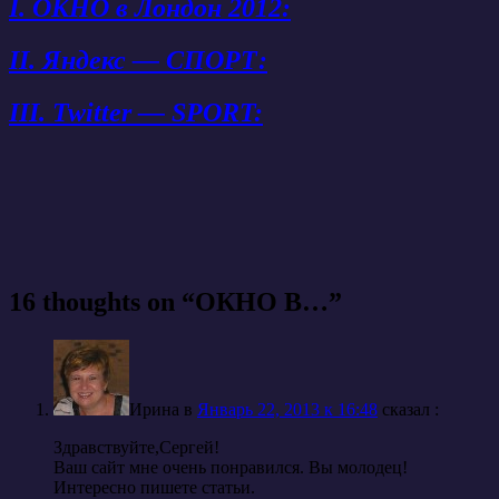
I. ОКНО в Лондон 2012:
II. Яндекс — СПОРТ:
III. Twitter — SPORT:
16 thoughts on “
ОКНО В…
”
Ирина
в
Январь 22, 2013 к 16:48
cказал :
Здравствуйте,Сергей!
Ваш сайт мне очень понравился. Вы молодец!
Интересно пишете статьи.