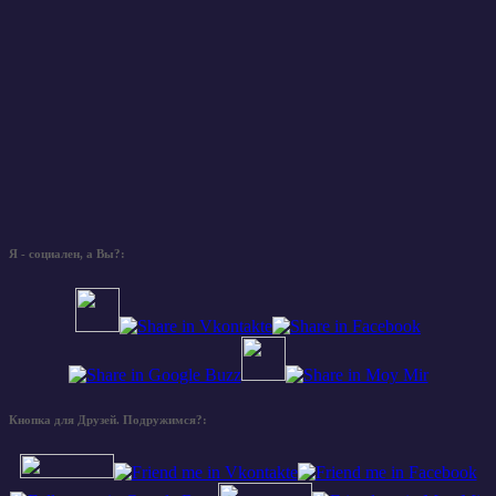
Я - социален, а Вы?:
Кнопка для Друзей. Подружимся?: