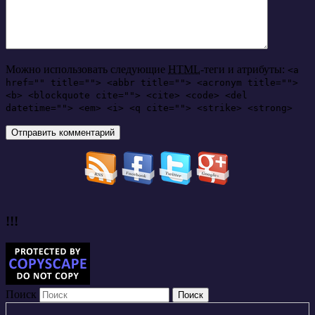
Можно использовать следующие
HTML
-теги и атрибуты:
<a
href="" title=""> <abbr title=""> <acronym title="">
<b> <blockquote cite=""> <cite> <code> <del
datetime=""> <em> <i> <q cite=""> <strike> <strong>
!!!
Поиск