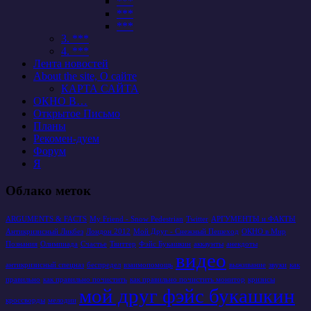
***
***
***
3. ***
4. ***
Лента новостей
About the site, О сайте
КАРТА САЙТА
ОКНО В…
Открытое Письмо
Планы
Рекомен-дуем
Форум
Я
Облако меток
ARGUMENTS & FACTS
My Friend - Snow Pedestrian
Twitter
АРГУМЕНТЫ и ФАКТЫ
Антикризисный Ликбез
Лондон 2012
Мой Друг - Снежный Пешеход
ОКНО в Мир
Познания
Олимпиада
Счастье
Твиттер
Фэйс Букашкин
аккаунты
анекдоты
видео
антикризисный спецназ
беспредел
взаимопомощь
выживание
звуки
как
правильно
как правильно почистить
как правильно почистить монитор
кризисы
мой друг фэйс букашкин
кроссворды
мелодии