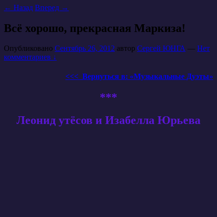
←
Назад
Вперед
→
Всё хорошо, прекрасная Маркиза!
Опубликовано
Сентябрь 26, 2012
автор
Сергей ЮНГА
—
Нет
комментариев ↓
<<< Вернуться в: «Музыкальные Дуэты»
***
Леонид утёсов и Изабелла Юрьева