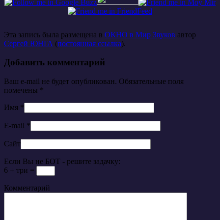
Эта запись была размещена в
ОКНО в Мир Звуков
автор
Сергей ЮНГА
(
постоянная ссылка
).
Добавить комментарий
Ваш e-mail не будет опубликован. Обязательные поля
помечены
*
Имя
*
E-mail
*
Сайт
Если Вы не БОТ - решите задачку:
6 + три =
Комментарий