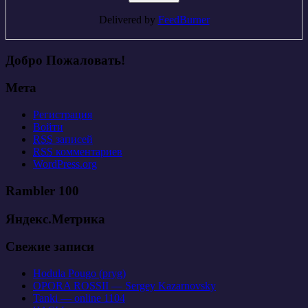
Delivered by
FeedBurner
Добро Пожаловать!
Мета
Регистрация
Войти
RSS
записей
RSS
комментариев
WordPress.org
Rambler 100
Яндекс.Метрика
Свежие записи
Hodula Pougo (pryg)
OPORA ROSSII — Sergey Kazarnovsky
Tanki — online 1104