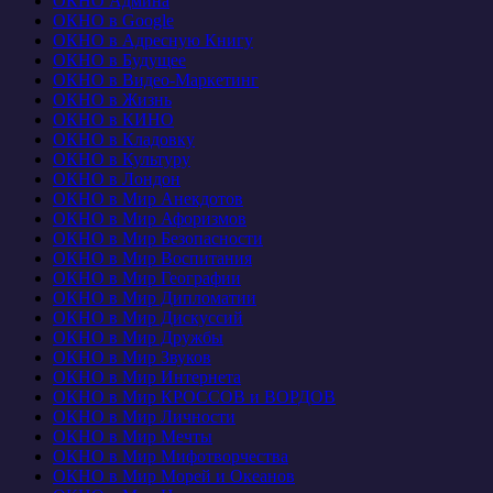
ОКНО Админа
ОКНО в Google
ОКНО в Адресную Книгу
ОКНО в Будущее
ОКНО в Видео-Маркетинг
ОКНО в Жизнь
ОКНО в КИНО
ОКНО в Кладовку
ОКНО в Культуру
ОКНО в Лондон
ОКНО в Мир Анекдотов
ОКНО в Мир Афоризмов
ОКНО в Мир Безопасности
ОКНО в Мир Воспитания
ОКНО в Мир Географии
ОКНО в Мир Дипломатии
ОКНО в Мир Дискуссий
ОКНО в Мир Дружбы
ОКНО в Мир Звуков
ОКНО в Мир Интернета
ОКНО в Мир КРОССОВ и ВОРДОВ
ОКНО в Мир Личности
ОКНО в Мир Мечты
ОКНО в Мир Мифотворчества
ОКНО в Мир Морей и Океанов