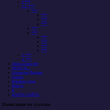
2 ***
2.1. ***
***
***
***
***
***
***
***
***
***
***
3. ***
4. ***
Лента новостей
ОКНО В…
Открытое Письмо
Планы
Рекомен-дуем
Форум
Я
КАРТА САЙТА
Навигация по статьям