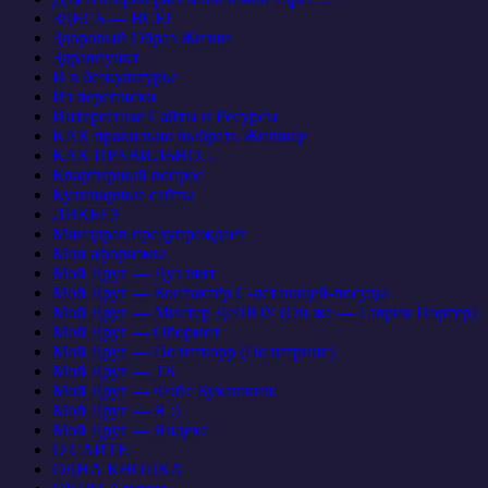
ЗДЕСЬ — ВСЁ!
Здоровый Образ Жизни
Здравпункт
И в безкультурье
Из переписки
Интересные Сайты и Ресурсы
КАК правильно выбрать Жилище
КАК ПРАВИЛЬНО…
Квартирный вопрос
Кулинарные сайты
ЛИКБЕЗ
Минздрав предупреждает
Мои афоризмы
Мой Друг — Дуэлянт
Мой Друг — Контактёр С-летающей-посуды
Мой Друг — Мистер ДеШОУ (Он же — Гаврик Портер)
Мой Друг — Обормот
Мой Друг — Политкорр (Политринг)
Мой Друг — ТБ
Мой Друг — Фэйс Букашкин:
Мой Друг — Я :)
Мой Друг — Яндекс
О САЙТЕ
ОДНА КНОПКА