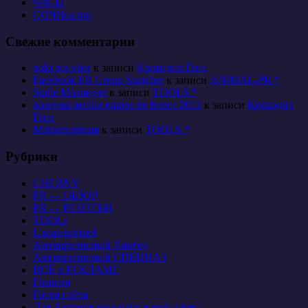
ЧАСЫ
СОЧИнялки
Свежие комментарии
polo pas cher
к записи
Крокодил Гена
Facebook FB Group Snatcher
к записи
ANIMAL-PR *
Sudie Mosmeyer
к записи
TOOLS *
nouveau maillot equipe de france 2013
к записи
Крокодил
Гена
Maklerzentrum
к записи
TOOLS *
Рубрики
CHERNY
PR — ОБЗОР
PR — РЕНТГЕН
TOOLs
Uncategorized
Антикризисный Ликбез
Антикризисный СПЕЦНАЗ
ВСЁ о РЕКЛАМЕ
Главная
Гости сайта
Для Авторов рассылок в мой адрес…