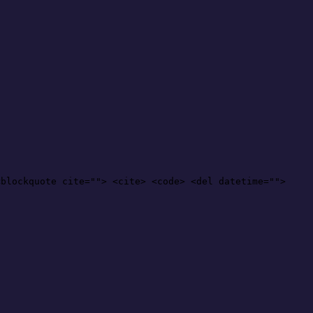
<blockquote cite=""> <cite> <code> <del datetime="">