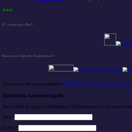
***
Я - социален, а Вы?:
Кнопка для Друзей. Подружимся?:
Эта запись была размещена в
CHERNY
,
TOOLs
,
ОКНО Админ
Добавить комментарий
Ваш e-mail не будет опубликован. Обязательные поля помечен
Имя
*
E-mail
*