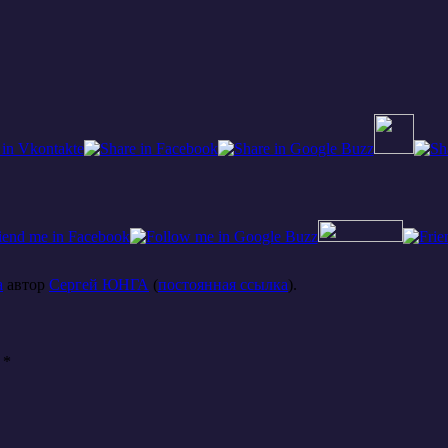
а
автор
Сергей ЮНГА
(
постоянная ссылка
).
ы
*