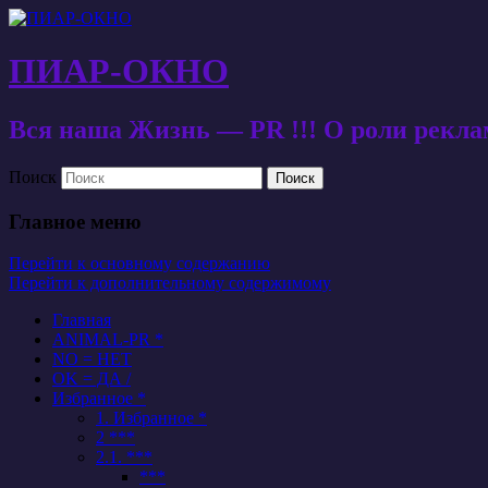
ПИАР-ОКНО
Вся наша Жизнь — PR !!! О роли рекл
Поиск
Главное меню
Перейти к основному содержанию
Перейти к дополнительному содержимому
Главная
ANIMAL-PR *
NO = НЕТ
OK = ДА /
Избранное *
1. Избранное *
2 ***
2.1. ***
***