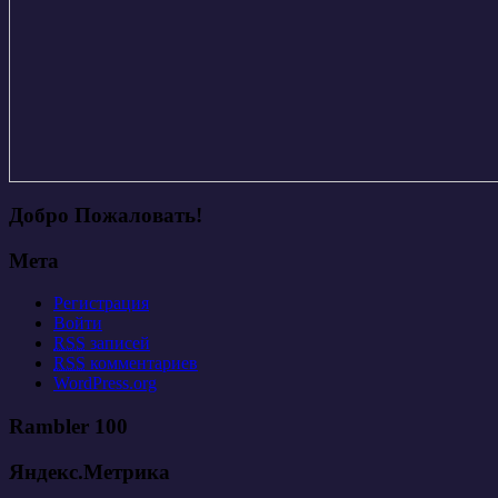
Добро Пожаловать!
Мета
Регистрация
Войти
RSS
записей
RSS
комментариев
WordPress.org
Rambler 100
Яндекс.Метрика