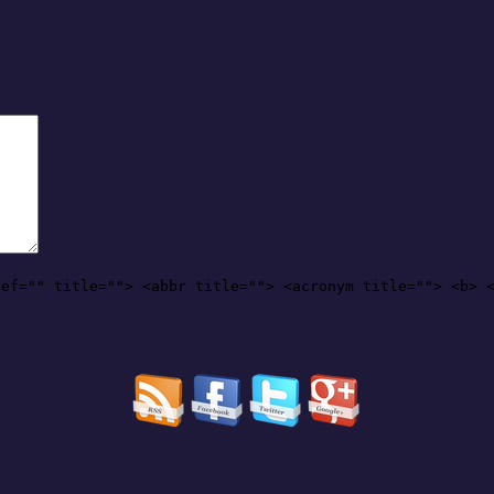
ref="" title=""> <abbr title=""> <acronym title=""> <b> 