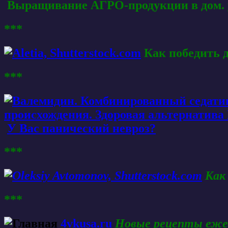
Выращивание АГРО-продукции в дом. 
***
Как победить 
***
У Вас панический невроз?
***
Как
***
4vkusa.ru
Новые рецепты еже