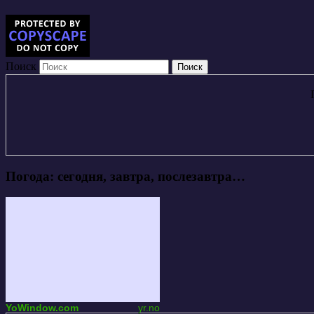
Поиск
Погода: сегодня, завтра, послезавтра…
YoWindow.com
yr.no