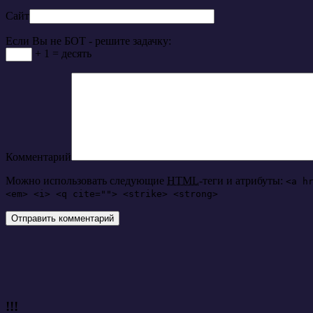
Сайт
Если Вы не БОТ - решите задачку:
+ 1 = десять
Комментарий
Можно использовать следующие
HTML
-теги и атрибуты:
<a h
<em> <i> <q cite=""> <strike> <strong>
!!!