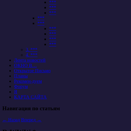
***
***
***
***
***
***
***
***
***
3. ***
4. ***
Лента новостей
ОКНО В…
Открытое Письмо
Планы
Рекомен-дуем
Форум
Я
КАРТА САЙТА
Навигация по статьям
←
Назад
Вперед
→