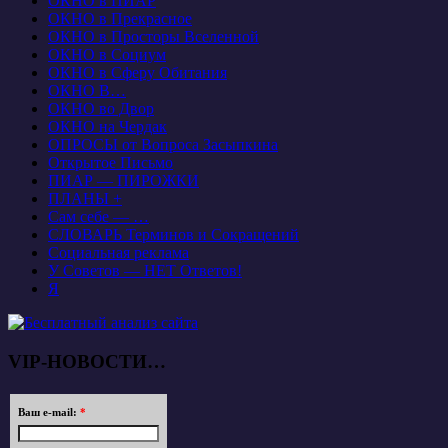
ОКНО в ПИАР
ОКНО в Прекрасное
ОКНО в Просторы Вселенной
ОКНО в Социум
ОКНО в Сферу Обитания
ОКНО В…
ОКНО во Двор
ОКНО на Чердак
ОПРОСЫ от Вопроса Засыпкина
Открытое Письмо
ПИАР — ПИРОЖКИ
ПЛАНЫ +
Сам себе — …
СЛОВАРЬ Терминов и Сокращений
Социальная реклама
У Советов — НЕТ Ответов!
Я
VIP-НОВОСТИ…
Ваш e-mail:
*