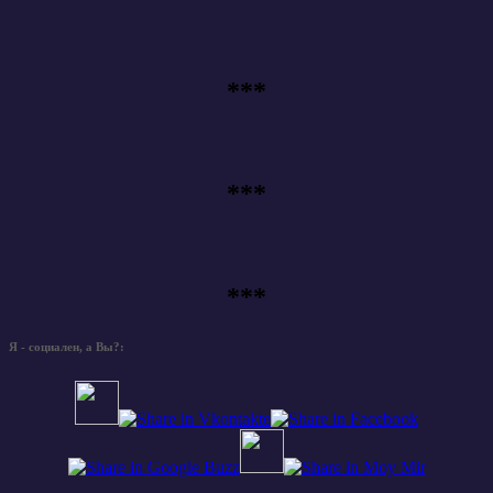
***
***
***
Я - социален, а Вы?: