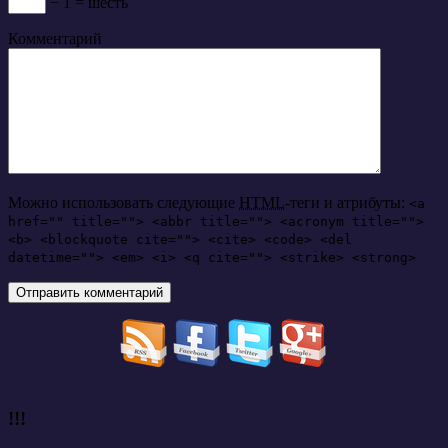
− 1 = шесть
Комментарий
Можно использовать следующие
HTML
-теги и атрибуты:
<a
href="" title=""> <abbr title=""> <acronym title="">
<b> <blockquote cite=""> <cite> <code> <del
datetime=""> <em> <i> <q cite=""> <strike> <strong>
!!!