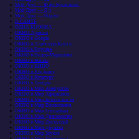
Мой Друг — Фэйс Букашкин:
Мой Друг — Я :)
Мой Друг — Яндекс
О САЙТЕ
ОДНА КНОПКА
ОКНО Админа
ОКНО в Google
ОКНО в Адресную Книгу
ОКНО в Будущее
ОКНО в Видео-Маркетинг
ОКНО в Жизнь
ОКНО в КИНО
ОКНО в Кладовку
ОКНО в Культуру
ОКНО в Лондон
ОКНО в Мир Анекдотов
ОКНО в Мир Афоризмов
ОКНО в Мир Безопасности
ОКНО в Мир Воспитания
ОКНО в Мир Географии
ОКНО в Мир Дипломатии
ОКНО в Мир Дискуссий
ОКНО в Мир Дружбы
ОКНО в Мир Звуков
ОКНО в Мир Интернета