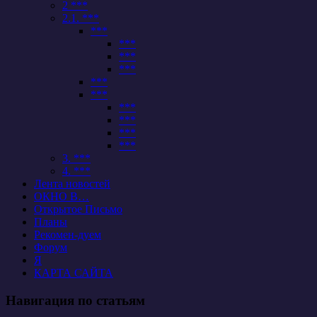
2 ***
2.1. ***
***
***
***
***
***
***
***
***
***
***
3. ***
4. ***
Лента новостей
ОКНО В…
Открытое Письмо
Планы
Рекомен-дуем
Форум
Я
КАРТА САЙТА
Навигация по статьям