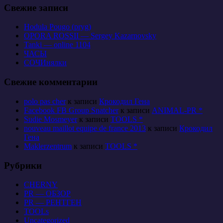
Свежие записи
Hodula Pougo (pryg)
OPORA ROSSII — Sergey Kazarnovsky
Tanki — online 1104
ЧАСЫ
СОЧИнялки
Свежие комментарии
polo pas cher
к записи
Крокодил Гена
Facebook FB Group Snatcher
к записи
ANIMAL-PR *
Sudie Mosmeyer
к записи
TOOLS *
nouveau maillot equipe de france 2013
к записи
Крокодил
Гена
Maklerzentrum
к записи
TOOLS *
Рубрики
CHERNY
PR — ОБЗОР
PR — РЕНТГЕН
TOOLs
Uncategorized