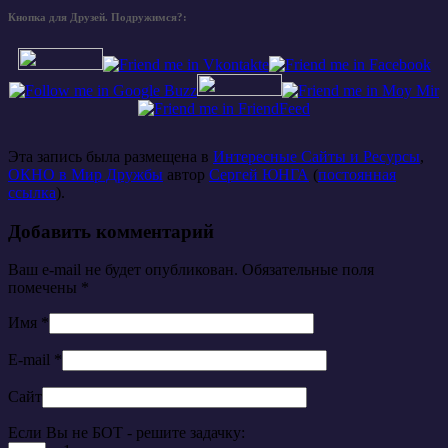
Кнопка для Друзей. Подружимся?:
Эта запись была размещена в
Интересные Сайты и Ресурсы
,
ОКНО в Мир Дружбы
автор
Сергей ЮНГА
(
постоянная
ссылка
).
Добавить комментарий
Ваш e-mail не будет опубликован. Обязательные поля
помечены
*
Имя
*
E-mail
*
Сайт
Если Вы не БОТ - решите задачку: