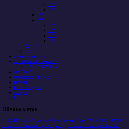
***
***
***
***
***
***
***
***
3. ***
4. ***
Лента новостей
About the site, О сайте
КАРТА САЙТА
ОКНО В…
Открытое Письмо
Планы
Рекомен-дуем
Форум
Я
Облако меток
ARGUMENTS & FACTS
My Friend - Snow Pedestrian
Twitter
АРГУМЕНТЫ и ФАКТЫ
Антикризисный Ликбез
Лондон 2012
Мой Друг - Снежный Пешеход
ОКНО в Мир