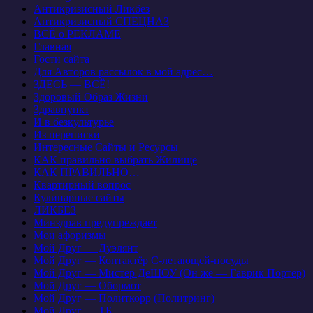
Антикризисный Ликбез
Антикризисный СПЕЦНАЗ
ВСЁ о РЕКЛАМЕ
Главная
Гости сайта
Для Авторов рассылок в мой адрес…
ЗДЕСЬ — ВСЁ!
Здоровый Образ Жизни
Здравпункт
И в безкультурье
Из переписки
Интересные Сайты и Ресурсы
КАК правильно выбрать Жилище
КАК ПРАВИЛЬНО…
Квартирный вопрос
Кулинарные сайты
ЛИКБЕЗ
Минздрав предупреждает
Мои афоризмы
Мой Друг — Дуэлянт
Мой Друг — Контактёр С-летающей-посуды
Мой Друг — Мистер ДеШОУ (Он же — Гаврик Портер)
Мой Друг — Обормот
Мой Друг — Политкорр (Политринг)
Мой Друг — ТБ