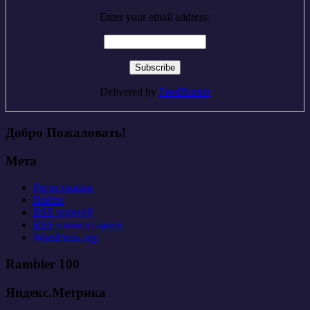
Enter your email address:
Delivered by
FeedBurner
Добро Пожаловать!
Мета
Регистрация
Войти
RSS
записей
RSS
комментариев
WordPress.org
Rambler 100
Яндекс.Метрика