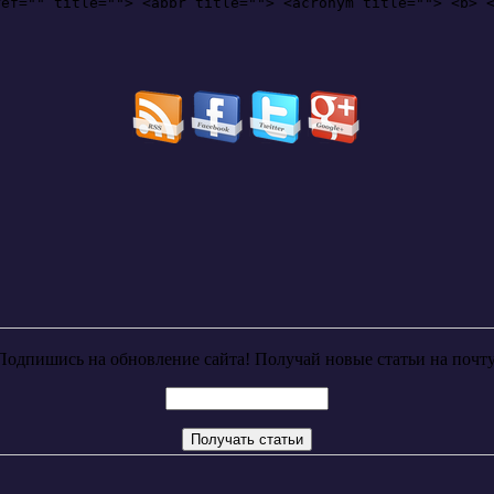
ref="" title=""> <abbr title=""> <acronym title=""> <b> 
Подпишись на обновление сайта! Получай новые статьи на почту