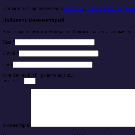
Эта запись была размещена в
CHERNY
,
TOOLs
,
ОКНО Админ
Добавить комментарий
Ваш e-mail не будет опубликован. Обязательные поля помечен
Имя
*
E-mail
*
Сайт
Если Вы не БОТ - решите задачку:
пять − 1 =
Комментарий