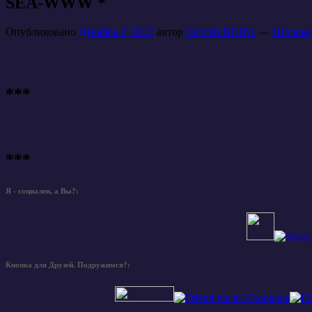
SEA-WWW *
Опубликовано
Декабрь 2, 2012
автор
Сергей ЮНГА
—
Нет ком
***
***
Я - социален, а Вы?:
Кнопка для Друзей. Подружимся?: