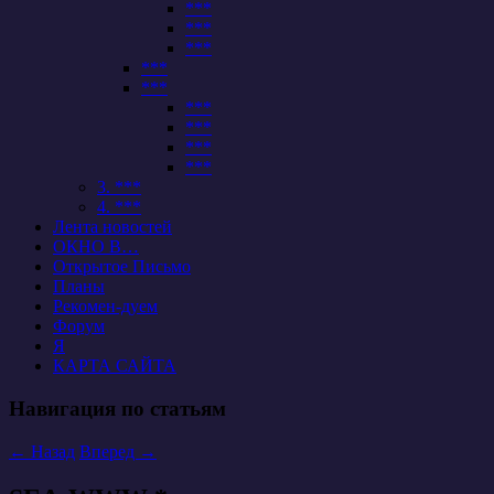
***
***
***
***
***
***
***
***
***
3. ***
4. ***
Лента новостей
ОКНО В…
Открытое Письмо
Планы
Рекомен-дуем
Форум
Я
КАРТА САЙТА
Навигация по статьям
←
Назад
Вперед
→