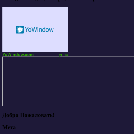
YoWindow.com
yr.no
Добро Пожаловать!
Мета