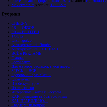
nouveau maillot equipe de france 2013
к записи
Крокодил Ге
Maklerzentrum
к записи
TOOLS *
Рубрики
CHERNY
PR — ОБЗОР
PR — РЕНТГЕН
TOOLs
Uncategorized
Антикризисный Ликбез
Антикризисный СПЕЦНАЗ
ВСЁ о РЕКЛАМЕ
Главная
Гости сайта
Для Авторов рассылок в мой адрес…
ЗДЕСЬ — ВСЁ!
Здоровый Образ Жизни
Здравпункт
И в безкультурье
Из переписки
Интересные Сайты и Ресурсы
КАК правильно выбрать Жилище
КАК ПРАВИЛЬНО…
Квартирный вопрос