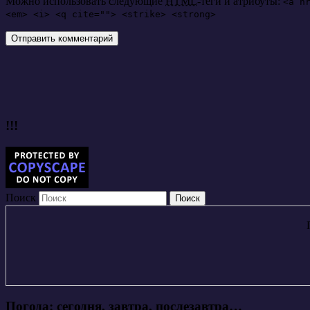
Можно использовать следующие
HTML
-теги и атрибуты:
<a h
<em> <i> <q cite=""> <strike> <strong>
!!!
Поиск
Погода: сегодня, завтра, послезавтра…