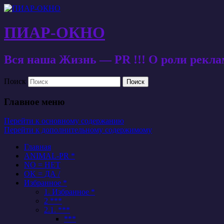
ПИАР-ОКНО
Вся наша Жизнь — PR !!! О роли рекл
Поиск
Главное меню
Перейти к основному содержанию
Перейти к дополнительному содержимому
Главная
ANIMAL-PR *
NO = НЕТ
OK = ДА /
Избранное *
1. Избранное *
2 ***
2.1. ***
***