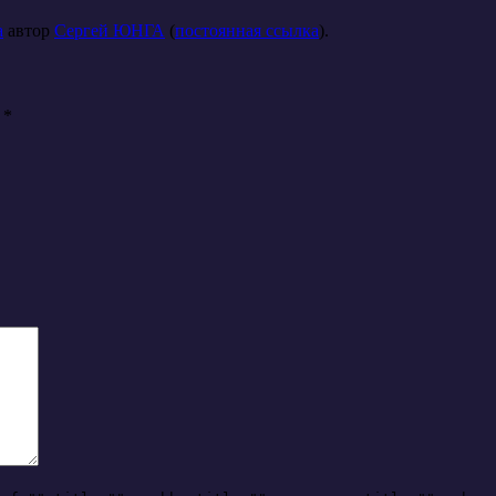
а
автор
Сергей ЮНГА
(
постоянная ссылка
).
ы
*