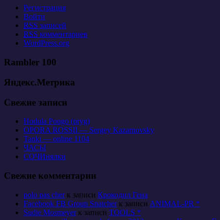
Регистрация
Войти
RSS
записей
RSS
комментариев
WordPress.org
Rambler 100
Яндекс.Метрика
Свежие записи
Hodula Pougo (pryg)
OPORA ROSSII — Sergey Kazarnovsky
Tanki — online 1104
ЧАСЫ
СОЧИнялки
Свежие комментарии
polo pas cher
к записи
Крокодил Гена
Facebook FB Group Snatcher
к записи
ANIMAL-PR *
Sudie Mosmeyer
к записи
TOOLS *