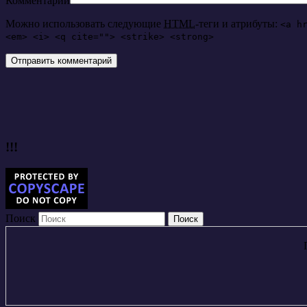
Комментарий
Можно использовать следующие
HTML
-теги и атрибуты:
<a h
<em> <i> <q cite=""> <strike> <strong>
!!!
Поиск