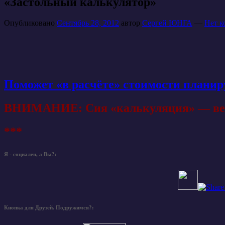
«Застольный калькулятор»
Опубликовано
Сентябрь 28, 2012
автор
Сергей ЮНГА
—
Нет к
Поможет «в расчёте» стоимости планиру
ВНИМАНИЕ: Сия «калькуляция» — весь
***
Я - социален, а Вы?:
Кнопка для Друзей. Подружимся?: