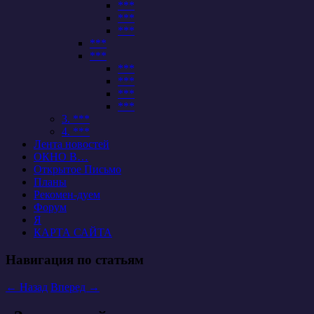
***
***
***
***
***
***
***
***
***
3. ***
4. ***
Лента новостей
ОКНО В…
Открытое Письмо
Планы
Рекомен-дуем
Форум
Я
КАРТА САЙТА
Навигация по статьям
←
Назад
Вперед
→