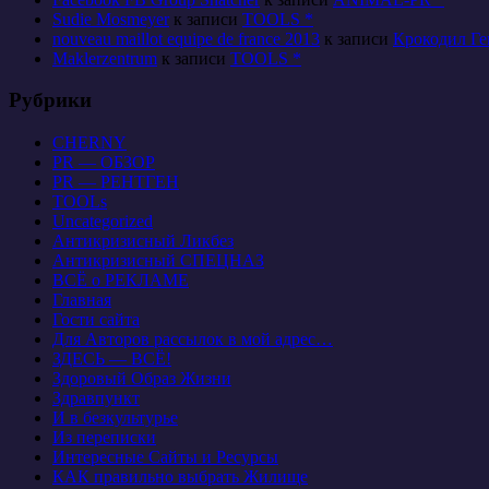
Sudie Mosmeyer
к записи
TOOLS *
nouveau maillot equipe de france 2013
к записи
Крокодил Ге
Maklerzentrum
к записи
TOOLS *
Рубрики
CHERNY
PR — ОБЗОР
PR — РЕНТГЕН
TOOLs
Uncategorized
Антикризисный Ликбез
Антикризисный СПЕЦНАЗ
ВСЁ о РЕКЛАМЕ
Главная
Гости сайта
Для Авторов рассылок в мой адрес…
ЗДЕСЬ — ВСЁ!
Здоровый Образ Жизни
Здравпункт
И в безкультурье
Из переписки
Интересные Сайты и Ресурсы
КАК правильно выбрать Жилище