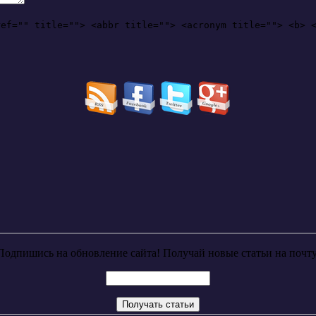
ref="" title=""> <abbr title=""> <acronym title=""> <b> 
Подпишись на обновление сайта! Получай новые статьи на почту