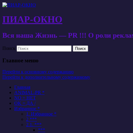
ПИАР-ОКНО
Вся наша Жизнь — PR !!! О роли рекл
Поиск
Главное меню
Перейти к основному содержанию
Перейти к дополнительному содержимому
Главная
ANIMAL-PR *
NO = НЕТ
OK = ДА /
Избранное *
1. Избранное *
2 ***
2.1. ***
***