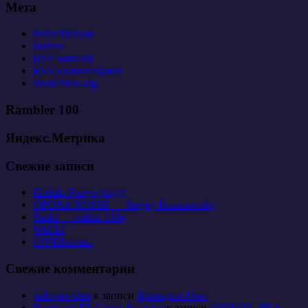
Мета
Регистрация
Войти
RSS
записей
RSS
комментариев
WordPress.org
Rambler 100
Яндекс.Метрика
Свежие записи
Hodula Pougo (pryg)
OPORA ROSSII — Sergey Kazarnovsky
Tanki — online 1104
ЧАСЫ
СОЧИнялки
Свежие комментарии
polo pas cher
к записи
Крокодил Гена
Facebook FB Group Snatcher
к записи
ANIMAL-PR *