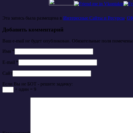
Эта запись была размещена в
Интересные Сайты и Ресурсы
,
ОК
Добавить комментарий
Ваш e-mail не будет опубликован. Обязательные поля помечен
Имя
*
E-mail
*
Сайт
Если Вы не БОТ - решите задачку:
+ один = 9