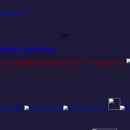
омментариев ↓
***
емого «застолья».
ма приблизительна ( но — интересна