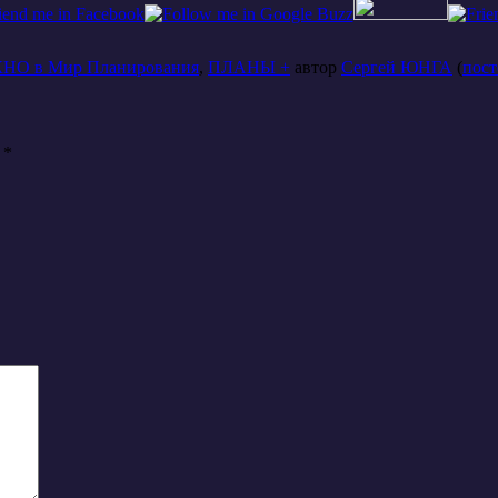
НО в Мир Планирования
,
ПЛАНЫ +
автор
Сергей ЮНГА
(
пост
ы
*