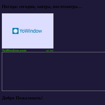
Погода: сегодня, завтра, послезавтра…
YoWindow.com
yr.no
Добро Пожаловать!