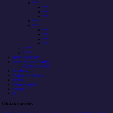
***
***
***
***
***
***
***
***
***
***
3. ***
4. ***
Лента новостей
About the site, О сайте
КАРТА САЙТА
ОКНО В…
Открытое Письмо
Планы
Рекомен-дуем
Форум
Я
Облако меток