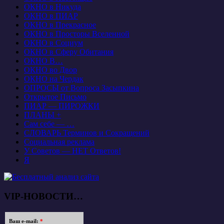
ОКНО в Никуда
ОКНО в ПИАР
ОКНО в Прекрасное
ОКНО в Просторы Вселенной
ОКНО в Социум
ОКНО в Сферу Обитания
ОКНО В…
ОКНО во Двор
ОКНО на Чердак
ОПРОСЫ от Вопроса Засыпкина
Открытое Письмо
ПИАР — ПИРОЖКИ
ПЛАНЫ +
Сам себе — …
СЛОВАРЬ Терминов и Сокращений
Социальная реклама
У Советов — НЕТ Ответов!
Я
VIP-НОВОСТИ…
Ваш e-mail:
*