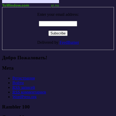
YoWindow.com
yr.no
Enter your email address:
Delivered by
FeedBurner
Добро Пожаловать!
Мета
Регистрация
Войти
RSS
записей
RSS
комментариев
WordPress.org
Rambler 100