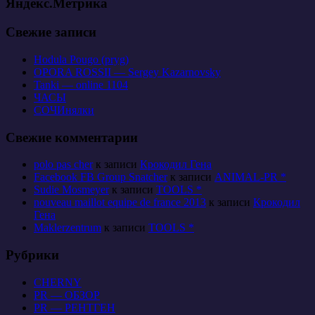
Яндекс.Метрика
Свежие записи
Hodula Pougo (pryg)
OPORA ROSSII — Sergey Kazarnovsky
Tanki — online 1104
ЧАСЫ
СОЧИнялки
Свежие комментарии
polo pas cher
к записи
Крокодил Гена
Facebook FB Group Snatcher
к записи
ANIMAL-PR *
Sudie Mosmeyer
к записи
TOOLS *
nouveau maillot equipe de france 2013
к записи
Крокодил
Гена
Maklerzentrum
к записи
TOOLS *
Рубрики
CHERNY
PR — ОБЗОР
PR — РЕНТГЕН