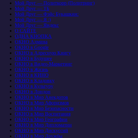
Мой Друг — Политкорр (Политринг)
Мой Друг — ТБ
Мой Друг — Фэйс Букашкин:
Мой Друг — Я :)
Мой Друг — Яндекс
О САЙТЕ
ОДНА КНОПКА
ОКНО Админа
ОКНО в Google
ОКНО в Адресную Книгу
ОКНО в Будущее
ОКНО в Видео-Маркетинг
ОКНО в Жизнь
ОКНО в КИНО
ОКНО в Кладовку
ОКНО в Культуру
ОКНО в Лондон
ОКНО в Мир Анекдотов
ОКНО в Мир Афоризмов
ОКНО в Мир Безопасности
ОКНО в Мир Воспитания
ОКНО в Мир Географии
ОКНО в Мир Дипломатии
ОКНО в Мир Дискуссий
ОКНО в Мир Дружбы