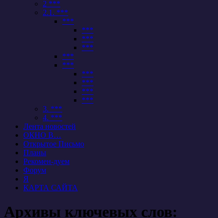
2 ***
2.1. ***
***
***
***
***
***
***
***
***
***
***
3. ***
4. ***
Лента новостей
ОКНО В…
Открытое Письмо
Планы
Рекомен-дуем
Форум
Я
КАРТА САЙТА
Архивы ключевых слов: