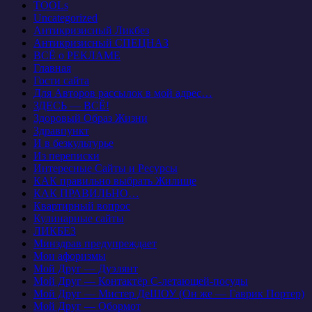
TOOLs
Uncategorized
Антикризисный Ликбез
Антикризисный СПЕЦНАЗ
ВСЁ о РЕКЛАМЕ
Главная
Гости сайта
Для Авторов рассылок в мой адрес…
ЗДЕСЬ — ВСЁ!
Здоровый Образ Жизни
Здравпункт
И в безкультурье
Из переписки
Интересные Сайты и Ресурсы
КАК правильно выбрать Жилище
КАК ПРАВИЛЬНО…
Квартирный вопрос
Кулинарные сайты
ЛИКБЕЗ
Минздрав предупреждает
Мои афоризмы
Мой Друг — Дуэлянт
Мой Друг — Контактёр С-летающей-посуды
Мой Друг — Мистер ДеШОУ (Он же — Гаврик Портер)
Мой Друг — Обормот