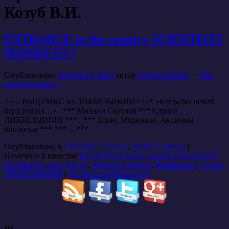
Козуб В.И.
ENTRANCE in the country SCIENTISTS
MONKEYS *
Опубликовано
Ноябрь 13, 2012
автор
Сергей ЮНГА
—
Нет
комментариев ↓
<<< ВЫДУМКС из ЛИКБЕЗЬЯНИИ<<<* «Когда бы некий
бард решил…» *** Михаил Светлов *** Страна
ЛИКБЕЗЬЯНИЯ *** *** Борис Медников. Аксиомы
биологии *** *** . ***
Опубликовано в
CHERNY
,
TOOLs
,
ОКНО Админа
|
Помечено в качестве
ENTRANCE in the country SCIENTISTS
MONKEYS
,
Козуб В.И.
,
Михаил Светлов
,
Рабфаковке
,
Страна
ЛИКБЕЗЬЯНИЯ
|
Оставить комментарий