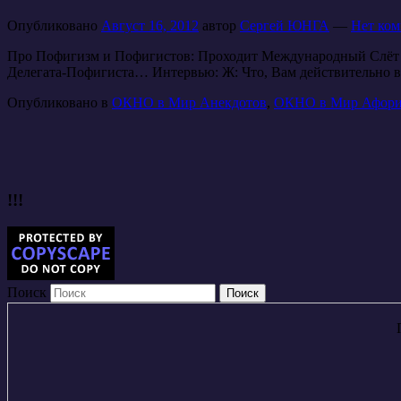
Опубликовано
Август 16, 2012
автор
Сергей ЮНГА
—
Нет ком
Про Пофигизм и Пофигистов: Проходит Международный Слёт П
Делегата-Пофигиста… Интервью: Ж: Что, Вам действительно 
Опубликовано в
ОКНО в Мир Анекдотов
,
ОКНО в Мир Афори
!!!
Поиск