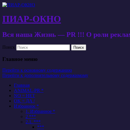
ПИАР-ОКНО
Вся наша Жизнь — PR !!! О роли рекл
Поиск
Главное меню
Перейти к основному содержанию
Перейти к дополнительному содержимому
Главная
ANIMAL-PR *
NO = НЕТ
OK = ДА /
Избранное *
1. Избранное *
2 ***
2.1. ***
***