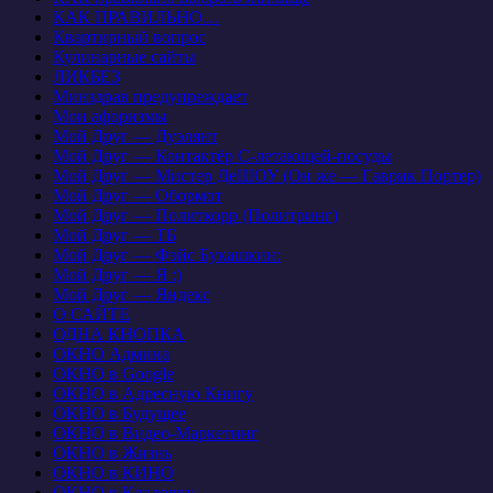
КАК ПРАВИЛЬНО…
Квартирный вопрос
Кулинарные сайты
ЛИКБЕЗ
Минздрав предупреждает
Мои афоризмы
Мой Друг — Дуэлянт
Мой Друг — Контактёр С-летающей-посуды
Мой Друг — Мистер ДеШОУ (Он же — Гаврик Портер)
Мой Друг — Обормот
Мой Друг — Политкорр (Политринг)
Мой Друг — ТБ
Мой Друг — Фэйс Букашкин:
Мой Друг — Я :)
Мой Друг — Яндекс
О САЙТЕ
ОДНА КНОПКА
ОКНО Админа
ОКНО в Google
ОКНО в Адресную Книгу
ОКНО в Будущее
ОКНО в Видео-Маркетинг
ОКНО в Жизнь
ОКНО в КИНО
ОКНО в Кладовку