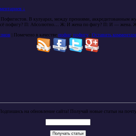
ментариев ↓
офигистов. В кулуарах, между прениями, аккредитованным жур
всё пофигу? П: Абсолютно… Ж: И жена по фигу? П: И — жена. 
змов
|
Помечено в качестве
пофиг
,
пофигу
|
Оставить комментар
Подпишись на обновление сайта! Получай новые статьи на почту