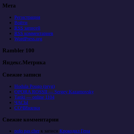
Мета
Регистрация
Войти
RSS
записей
RSS
комментариев
WordPress.org
Rambler 100
Яндекс.Метрика
Свежие записи
Hodula Pougo (pryg)
OPORA ROSSII — Sergey Kazarnovsky
Tanki — online 1104
ЧАСЫ
СОЧИнялки
Свежие комментарии
polo pas cher
к записи
Крокодил Гена