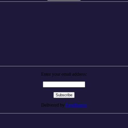
Enter your email address:
Delivered by
FeedBurner