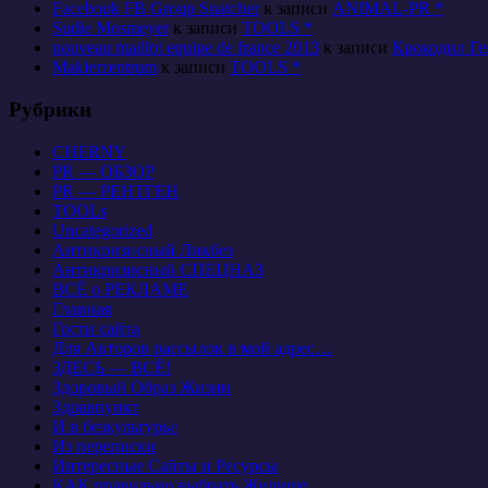
Facebook FB Group Snatcher
к записи
ANIMAL-PR *
Sudie Mosmeyer
к записи
TOOLS *
nouveau maillot equipe de france 2013
к записи
Крокодил Ге
Maklerzentrum
к записи
TOOLS *
Рубрики
CHERNY
PR — ОБЗОР
PR — РЕНТГЕН
TOOLs
Uncategorized
Антикризисный Ликбез
Антикризисный СПЕЦНАЗ
ВСЁ о РЕКЛАМЕ
Главная
Гости сайта
Для Авторов рассылок в мой адрес…
ЗДЕСЬ — ВСЁ!
Здоровый Образ Жизни
Здравпункт
И в безкультурье
Из переписки
Интересные Сайты и Ресурсы
КАК правильно выбрать Жилище