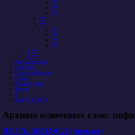
***
***
***
***
***
***
***
***
***
3. ***
4. ***
Лента новостей
ОКНО В…
Открытое Письмо
Планы
Рекомен-дуем
Форум
Я
КАРТА САЙТА
Архивы ключевых слов:
пофи
ПФГ № 160812-0128 (Анекдот)