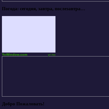
Погода: сегодня, завтра, послезавтра…
YoWindow.com
yr.no
Добро Пожаловать!