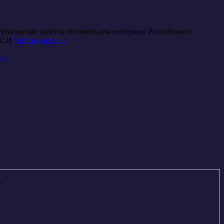
налистам удаётся отловить для интервью Российского
Ж: И
Читать далее
→
ий
: