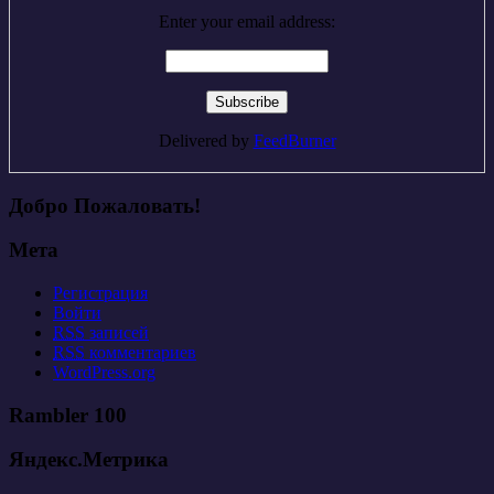
Enter your email address:
Delivered by
FeedBurner
Добро Пожаловать!
Мета
Регистрация
Войти
RSS
записей
RSS
комментариев
WordPress.org
Rambler 100
Яндекс.Метрика