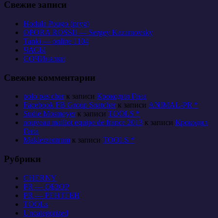
Свежие записи
Hodula Pougo (pryg)
OPORA ROSSII — Sergey Kazarnovsky
Tanki — online 1104
ЧАСЫ
СОЧИнялки
Свежие комментарии
polo pas cher
к записи
Крокодил Гена
Facebook FB Group Snatcher
к записи
ANIMAL-PR *
Sudie Mosmeyer
к записи
TOOLS *
nouveau maillot equipe de france 2013
к записи
Крокодил
Гена
Maklerzentrum
к записи
TOOLS *
Рубрики
CHERNY
PR — ОБЗОР
PR — РЕНТГЕН
TOOLs
Uncategorized