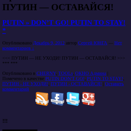
ПУТИН — ОСТАВАЙСЯ!
PUTIN » DON’T GO! PUTIN TO STAY!
*
Опубликовано
Декабрь 9, 2012
автор
Сергей ЮНГА
—
Нет
комментариев ↓
<<< ПУТИН — НЕ УХОДИ! ПУТИН — ОСТАВАЙСЯ! >>>
*** ***
Опубликовано в
CHERNY
,
TOOLs
,
ОКНО Админа
|
Помечено в качестве
PUTIN DON'T GO!
,
PUTIN TO STAY!
,
ПУТИН - НЕ УХОДИ!
,
ПУТИН - ОСТАВАЙСЯ!
|
Оставить
комментарий
!!!