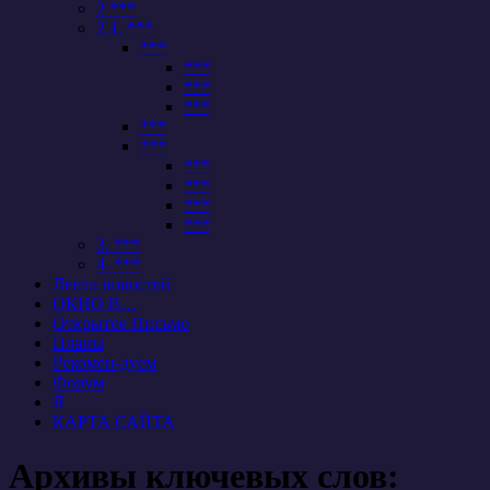
2 ***
2.1. ***
***
***
***
***
***
***
***
***
***
***
3. ***
4. ***
Лента новостей
ОКНО В…
Открытое Письмо
Планы
Рекомен-дуем
Форум
Я
КАРТА САЙТА
Архивы ключевых слов: