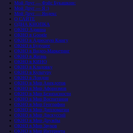
Мой Друг — Фэйс Букашкин:
Мой Друг — Я :)
Мой Друг — Яндекс
О САЙТЕ
ОДНА КНОПКА
ОКНО Админа
ОКНО в Google
ОКНО в Адресную Книгу
ОКНО в Будущее
ОКНО в Видео-Маркетинг
ОКНО в Жизнь
ОКНО в КИНО
ОКНО в Кладовку
ОКНО в Культуру
ОКНО в Лондон
ОКНО в Мир Анекдотов
ОКНО в Мир Афоризмов
ОКНО в Мир Безопасности
ОКНО в Мир Воспитания
ОКНО в Мир Географии
ОКНО в Мир Дипломатии
ОКНО в Мир Дискуссий
ОКНО в Мир Дружбы
ОКНО в Мир Звуков
ОКНО в Мир Интернета