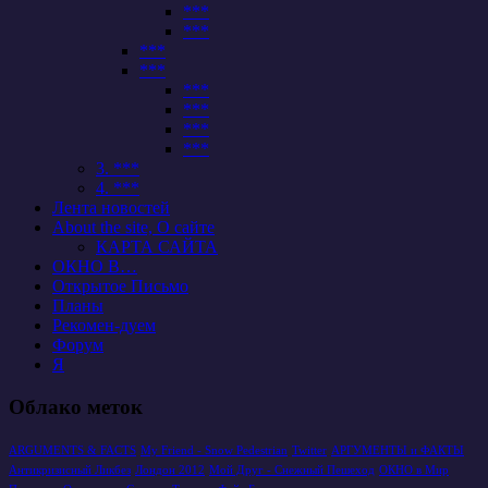
***
***
***
***
***
***
***
***
3. ***
4. ***
Лента новостей
About the site, О сайте
КАРТА САЙТА
ОКНО В…
Открытое Письмо
Планы
Рекомен-дуем
Форум
Я
Облако меток
ARGUMENTS & FACTS
My Friend - Snow Pedestrian
Twitter
АРГУМЕНТЫ и ФАКТЫ
Антикризисный Ликбез
Лондон 2012
Мой Друг - Снежный Пешеход
ОКНО в Мир