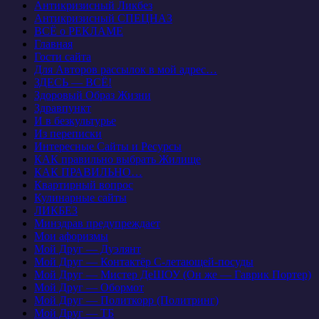
Антикризисный Ликбез
Антикризисный СПЕЦНАЗ
ВСЁ о РЕКЛАМЕ
Главная
Гости сайта
Для Авторов рассылок в мой адрес…
ЗДЕСЬ — ВСЁ!
Здоровый Образ Жизни
Здравпункт
И в безкультурье
Из переписки
Интересные Сайты и Ресурсы
КАК правильно выбрать Жилище
КАК ПРАВИЛЬНО…
Квартирный вопрос
Кулинарные сайты
ЛИКБЕЗ
Минздрав предупреждает
Мои афоризмы
Мой Друг — Дуэлянт
Мой Друг — Контактёр С-летающей-посуды
Мой Друг — Мистер ДеШОУ (Он же — Гаврик Портер)
Мой Друг — Обормот
Мой Друг — Политкорр (Политринг)
Мой Друг — ТБ