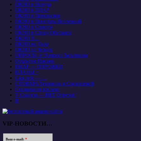
ОКНО в Никуда
ОКНО в ПИАР
ОКНО в Прекрасное
ОКНО в Просторы Вселенной
ОКНО в Социум
ОКНО в Сферу Обитания
ОКНО В…
ОКНО во Двор
ОКНО на Чердак
ОПРОСЫ от Вопроса Засыпкина
Открытое Письмо
ПИАР — ПИРОЖКИ
ПЛАНЫ +
Сам себе — …
СЛОВАРЬ Терминов и Сокращений
Социальная реклама
У Советов — НЕТ Ответов!
Я
VIP-НОВОСТИ…
Ваш e-mail:
*