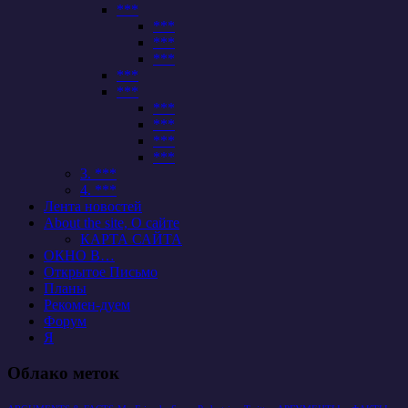
***
***
***
***
***
***
***
***
***
***
3. ***
4. ***
Лента новостей
About the site, О сайте
КАРТА САЙТА
ОКНО В…
Открытое Письмо
Планы
Рекомен-дуем
Форум
Я
Облако меток