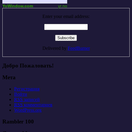
YoWindow.com
yr.no
Enter your email address:
Delivered by
FeedBurner
Добро Пожаловать!
Мета
Регистрация
Войти
RSS
записей
RSS
комментариев
WordPress.org
Rambler 100