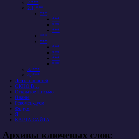
2 ***
2.1. ***
***
***
***
***
***
***
***
***
***
***
3. ***
4. ***
Лента новостей
ОКНО В…
Открытое Письмо
Планы
Рекомен-дуем
Форум
Я
КАРТА САЙТА
Архивы ключевых слов: