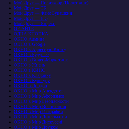
Мой Друг — Политкорр (Политринг)
Мой Друг — ТБ
Мой Друг — Фэйс Букашкин:
Мой Друг — Я :)
Мой Друг — Яндекс
О САЙТЕ
ОДНА КНОПКА
ОКНО Админа
ОКНО в Google
ОКНО в Адресную Книгу
ОКНО в Будущее
ОКНО в Видео-Маркетинг
ОКНО в Жизнь
ОКНО в КИНО
ОКНО в Кладовку
ОКНО в Культуру
ОКНО в Лондон
ОКНО в Мир Анекдотов
ОКНО в Мир Афоризмов
ОКНО в Мир Безопасности
ОКНО в Мир Воспитания
ОКНО в Мир Географии
ОКНО в Мир Дипломатии
ОКНО в Мир Дискуссий
ОКНО в Мир Дружбы