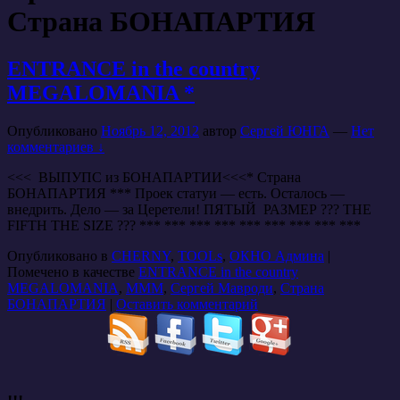
Страна БОНАПАРТИЯ
ENTRANCE in the country
MEGALOMANIA *
Опубликовано
Ноябрь 12, 2012
автор
Сергей ЮНГА
—
Нет
комментариев ↓
<<< ВЫПУПС из БОНАПАРТИИ<<<* Страна
БОНАПАРТИЯ *** Проек статуи — есть. Осталось —
внедрить. Дело — за Церетели! ПЯТЫЙ РАЗМЕР ??? THE
FIFTH THE SIZE ??? *** *** *** *** *** *** *** *** ***
Опубликовано в
CHERNY
,
TOOLs
,
ОКНО Админа
|
Помечено в качестве
ENTRANCE in the country
MEGALOMANIA
,
МММ
,
Сергей Мавроди
,
Страна
БОНАПАРТИЯ
|
Оставить комментарий