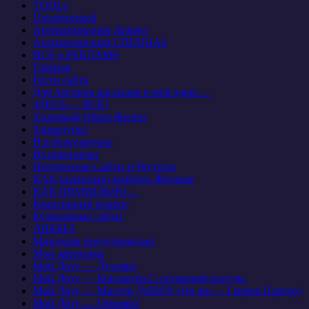
TOOLs
Uncategorized
Антикризисный Ликбез
Антикризисный СПЕЦНАЗ
ВСЁ о РЕКЛАМЕ
Главная
Гости сайта
Для Авторов рассылок в мой адрес…
ЗДЕСЬ — ВСЁ!
Здоровый Образ Жизни
Здравпункт
И в безкультурье
Из переписки
Интересные Сайты и Ресурсы
КАК правильно выбрать Жилище
КАК ПРАВИЛЬНО…
Квартирный вопрос
Кулинарные сайты
ЛИКБЕЗ
Минздрав предупреждает
Мои афоризмы
Мой Друг — Дуэлянт
Мой Друг — Контактёр С-летающей-посуды
Мой Друг — Мистер ДеШОУ (Он же — Гаврик Портер)
Мой Друг — Обормот