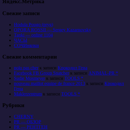
Яндекс.Метрика
Свежие записи
Hodula Pougo (pryg)
OPORA ROSSII — Sergey Kazarnovsky
Tanki — online 1104
ЧАСЫ
СОЧИнялки
Свежие комментарии
polo pas cher
к записи
Крокодил Гена
Facebook FB Group Snatcher
к записи
ANIMAL-PR *
Sudie Mosmeyer
к записи
TOOLS *
nouveau maillot equipe de france 2013
к записи
Крокодил
Гена
Maklerzentrum
к записи
TOOLS *
Рубрики
CHERNY
PR — ОБЗОР
PR — РЕНТГЕН