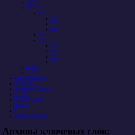
2 ***
2.1. ***
***
***
***
***
***
***
***
***
***
***
3. ***
4. ***
Лента новостей
ОКНО В…
Открытое Письмо
Планы
Рекомен-дуем
Форум
Я
КАРТА САЙТА
Архивы ключевых слов: