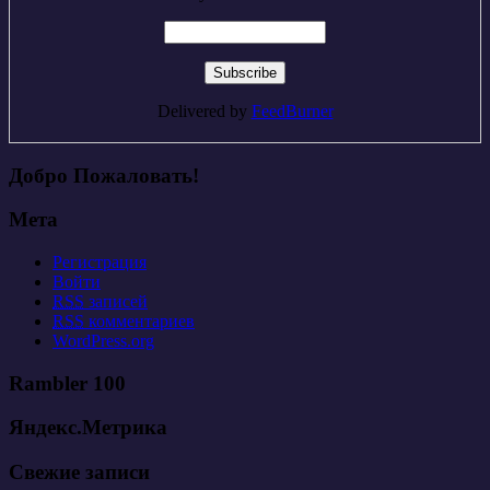
Delivered by
FeedBurner
Добро Пожаловать!
Мета
Регистрация
Войти
RSS
записей
RSS
комментариев
WordPress.org
Rambler 100
Яндекс.Метрика
Свежие записи