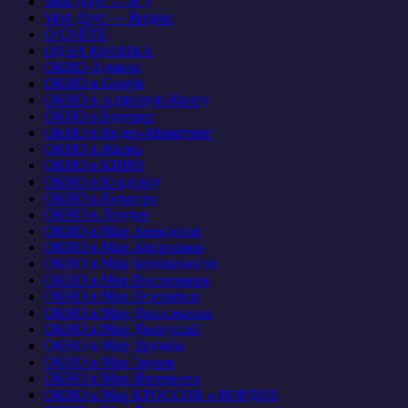
Мой Друг — Я :)
Мой Друг — Яндекс
О САЙТЕ
ОДНА КНОПКА
ОКНО Админа
ОКНО в Google
ОКНО в Адресную Книгу
ОКНО в Будущее
ОКНО в Видео-Маркетинг
ОКНО в Жизнь
ОКНО в КИНО
ОКНО в Кладовку
ОКНО в Культуру
ОКНО в Лондон
ОКНО в Мир Анекдотов
ОКНО в Мир Афоризмов
ОКНО в Мир Безопасности
ОКНО в Мир Воспитания
ОКНО в Мир Географии
ОКНО в Мир Дипломатии
ОКНО в Мир Дискуссий
ОКНО в Мир Дружбы
ОКНО в Мир Звуков
ОКНО в Мир Интернета
ОКНО в Мир КРОССОВ и ВОРДОВ