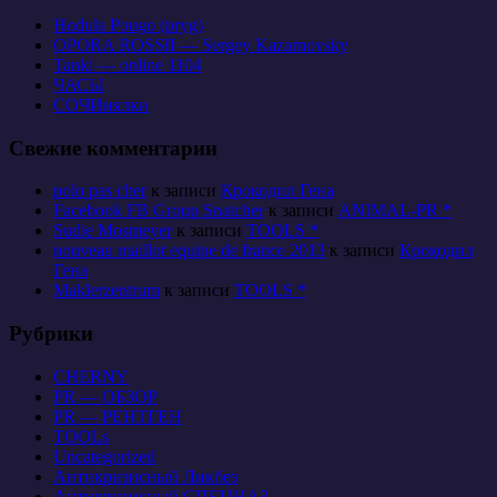
Hodula Pougo (pryg)
OPORA ROSSII — Sergey Kazarnovsky
Tanki — online 1104
ЧАСЫ
СОЧИнялки
Свежие комментарии
polo pas cher
к записи
Крокодил Гена
Facebook FB Group Snatcher
к записи
ANIMAL-PR *
Sudie Mosmeyer
к записи
TOOLS *
nouveau maillot equipe de france 2013
к записи
Крокодил
Гена
Maklerzentrum
к записи
TOOLS *
Рубрики
CHERNY
PR — ОБЗОР
PR — РЕНТГЕН
TOOLs
Uncategorized
Антикризисный Ликбез
Антикризисный СПЕЦНАЗ