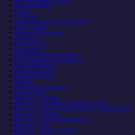
ВСЁ о РЕКЛАМЕ
Главная
Гости сайта
Для Авторов рассылок в мой адрес…
ЗДЕСЬ — ВСЁ!
Здоровый Образ Жизни
Здравпункт
И в безкультурье
Из переписки
Интересные Сайты и Ресурсы
КАК правильно выбрать Жилище
КАК ПРАВИЛЬНО…
Квартирный вопрос
Кулинарные сайты
ЛИКБЕЗ
Минздрав предупреждает
Мои афоризмы
Мой Друг — Дуэлянт
Мой Друг — Контактёр С-летающей-посуды
Мой Друг — Мистер ДеШОУ (Он же — Гаврик Портер)
Мой Друг — Обормот
Мой Друг — Политкорр (Политринг)
Мой Друг — ТБ
Мой Друг — Фэйс Букашкин: