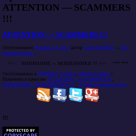
ATTENTION — SCAMMERS
!!!
ATTENTION — SCAMMERS !!!
Опубликовано
Декабрь 13, 2012
автор
Сергей ЮНГА
—
Нет
комментариев ↓
<<< ВНИМАНИЕ — МОШЕННИКИ !!! >>> *** ***
Опубликовано в
CHERNY
,
TOOLs
,
ОКНО Админа
|
Помечено в качестве
ATTENTION - SCAMMERS !!!
,
ВНИМАНИЕ - МОШЕННИКИ !!!
|
Оставить комментарий
!!!