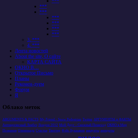
***
***
***
***
***
***
***
3. ***
4. ***
Лента новостей
About the site, О сайте
КАРТА САЙТА
ОКНО В…
Открытое Письмо
Планы
Рекомен-дуем
Форум
Я
Облако меток
ARGUMENTS & FACTS
My Friend - Snow Pedestrian
Twitter
АРГУМЕНТЫ и ФАКТЫ
Антикризисный Ликбез
Лондон 2012
Мой Друг - Снежный Пешеход
ОКНО в Мир
Познания
Олимпиада
Счастье
Твиттер
Фэйс Букашкин
аккаунты
анекдоты
видео