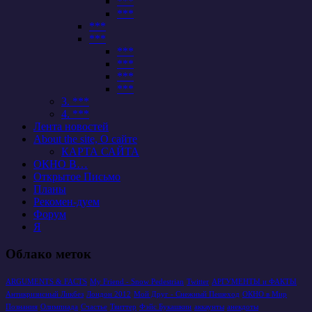
***
***
***
***
***
***
***
***
3. ***
4. ***
Лента новостей
About the site, О сайте
КАРТА САЙТА
ОКНО В…
Открытое Письмо
Планы
Рекомен-дуем
Форум
Я
Облако меток
ARGUMENTS & FACTS
My Friend - Snow Pedestrian
Twitter
АРГУМЕНТЫ и ФАКТЫ
Антикризисный Ликбез
Лондон 2012
Мой Друг - Снежный Пешеход
ОКНО в Мир
Познания
Олимпиада
Счастье
Твиттер
Фэйс Букашкин
аккаунты
анекдоты