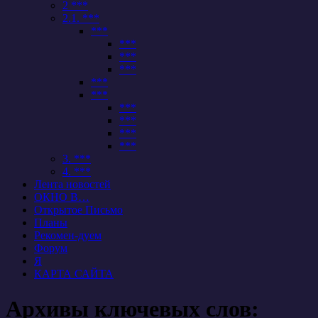
2 ***
2.1. ***
***
***
***
***
***
***
***
***
***
***
3. ***
4. ***
Лента новостей
ОКНО В…
Открытое Письмо
Планы
Рекомен-дуем
Форум
Я
КАРТА САЙТА
Архивы ключевых слов: