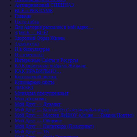
Антикризисный СПЕЦНАЗ
ВСЁ о РЕКЛАМЕ
Главная
Гости сайта
Для Авторов рассылок в мой адрес…
ЗДЕСЬ — ВСЁ!
Здоровый Образ Жизни
Здравпункт
И в безкультурье
Из переписки
Интересные Сайты и Ресурсы
КАК правильно выбрать Жилище
КАК ПРАВИЛЬНО…
Квартирный вопрос
Кулинарные сайты
ЛИКБЕЗ
Минздрав предупреждает
Мои афоризмы
Мой Друг — Дуэлянт
Мой Друг — Контактёр С-летающей-посуды
Мой Друг — Мистер ДеШОУ (Он же — Гаврик Портер)
Мой Друг — Обормот
Мой Друг — Политкорр (Политринг)
Мой Друг — ТБ