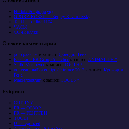
Свежие записи
Hodula Pougo (pryg)
OPORA ROSSII — Sergey Kazarnovsky
Tanki — online 1104
ЧАСЫ
СОЧИнялки
Свежие комментарии
polo pas cher
к записи
Крокодил Гена
Facebook FB Group Snatcher
к записи
ANIMAL-PR *
Sudie Mosmeyer
к записи
TOOLS *
nouveau maillot equipe de france 2013
к записи
Крокодил
Гена
Maklerzentrum
к записи
TOOLS *
Рубрики
CHERNY
PR — ОБЗОР
PR — РЕНТГЕН
TOOLs
Uncategorized
Антикризисный Ликбез