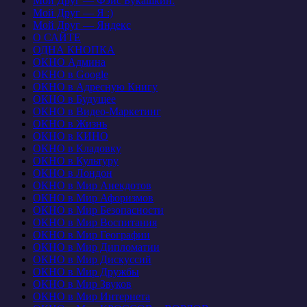
Мой Друг — Фэйс Букашкин:
Мой Друг — Я :)
Мой Друг — Яндекс
О САЙТЕ
ОДНА КНОПКА
ОКНО Админа
ОКНО в Google
ОКНО в Адресную Книгу
ОКНО в Будущее
ОКНО в Видео-Маркетинг
ОКНО в Жизнь
ОКНО в КИНО
ОКНО в Кладовку
ОКНО в Культуру
ОКНО в Лондон
ОКНО в Мир Анекдотов
ОКНО в Мир Афоризмов
ОКНО в Мир Безопасности
ОКНО в Мир Воспитания
ОКНО в Мир Географии
ОКНО в Мир Дипломатии
ОКНО в Мир Дискуссий
ОКНО в Мир Дружбы
ОКНО в Мир Звуков
ОКНО в Мир Интернета