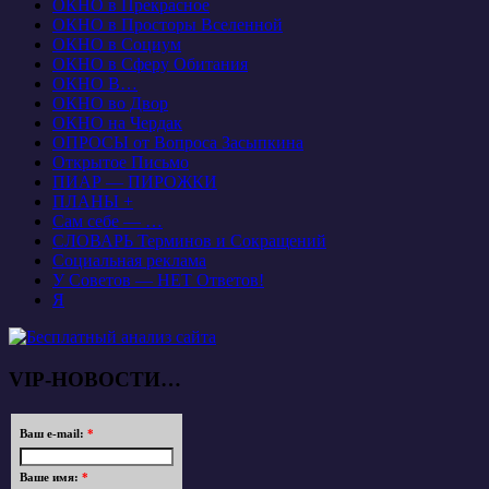
ОКНО в Прекрасное
ОКНО в Просторы Вселенной
ОКНО в Социум
ОКНО в Сферу Обитания
ОКНО В…
ОКНО во Двор
ОКНО на Чердак
ОПРОСЫ от Вопроса Засыпкина
Открытое Письмо
ПИАР — ПИРОЖКИ
ПЛАНЫ +
Сам себе — …
СЛОВАРЬ Терминов и Сокращений
Социальная реклама
У Советов — НЕТ Ответов!
Я
VIP-НОВОСТИ…
Ваш e-mail:
*
Ваше имя:
*