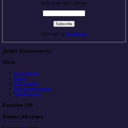
Enter your email address:
Delivered by
FeedBurner
Добро Пожаловать!
Мета
Регистрация
Войти
RSS
записей
RSS
комментариев
WordPress.org
Rambler 100
Яндекс.Метрика