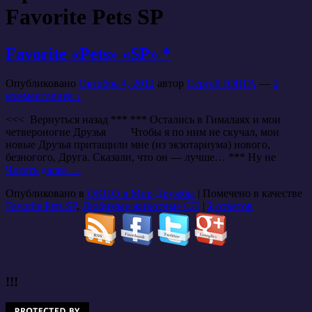
Favorite Pets SP
Favorite «Pets» «SP» *
Опубликовано
Октябрь 4, 2012
автор
Сергей ЮНГА
—
2
комментариев ↓
<<< Вернуться назад *** *** Остались в Гималаях и мои
четвероногие Друзья Чтобы я по ним не скучал, мои
новые Друзья притащили мне (из экзотариума) нового,
безногого, Друга. Сказали, что он — лучше… *** Ну не
Читать далее
→
Опубликовано в
ОКНО в Мир Дружбы
|
Помечено в качестве
Favorite Pets SP
,
Любимые животные СП
|
2
ответов
!!!