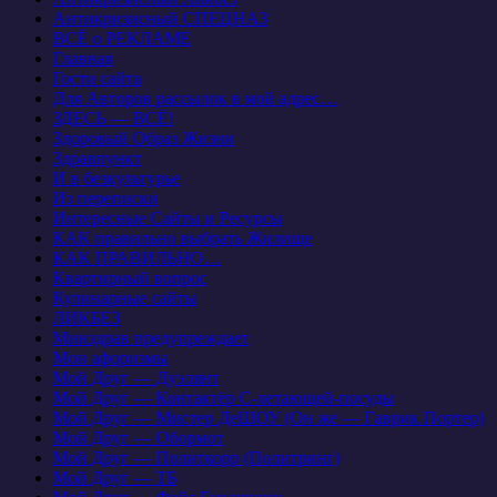
Антикризисный СПЕЦНАЗ
ВСЁ о РЕКЛАМЕ
Главная
Гости сайта
Для Авторов рассылок в мой адрес…
ЗДЕСЬ — ВСЁ!
Здоровый Образ Жизни
Здравпункт
И в безкультурье
Из переписки
Интересные Сайты и Ресурсы
КАК правильно выбрать Жилище
КАК ПРАВИЛЬНО…
Квартирный вопрос
Кулинарные сайты
ЛИКБЕЗ
Минздрав предупреждает
Мои афоризмы
Мой Друг — Дуэлянт
Мой Друг — Контактёр С-летающей-посуды
Мой Друг — Мистер ДеШОУ (Он же — Гаврик Портер)
Мой Друг — Обормот
Мой Друг — Политкорр (Политринг)
Мой Друг — ТБ