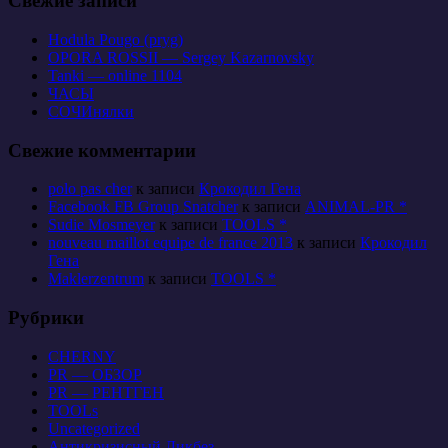
Свежие записи
Hodula Pougo (pryg)
OPORA ROSSII — Sergey Kazarnovsky
Tanki — online 1104
ЧАСЫ
СОЧИнялки
Свежие комментарии
polo pas cher
к записи
Крокодил Гена
Facebook FB Group Snatcher
к записи
ANIMAL-PR *
Sudie Mosmeyer
к записи
TOOLS *
nouveau maillot equipe de france 2013
к записи
Крокодил
Гена
Maklerzentrum
к записи
TOOLS *
Рубрики
CHERNY
PR — ОБЗОР
PR — РЕНТГЕН
TOOLs
Uncategorized
Антикризисный Ликбез