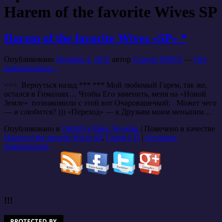
Harem of the favorite Wives SP
Harem of the favorite Wives «SP» *
Опубликовано
Октябрь 4, 2012
автор
Сергей ЮНГА
—
Нет
комментариев ↓
<<< Вернуться назад *** *** Мой любимый Гарем, так же,
остался в Гималаях… Чтобы Его заменить, меня на «Новой
Земле» познакомили с этой вот Очаровашечкой: Может чего
— и слюбится? ))) «Переход» — к Друзьям моим меньшим…
Опубликовано в
ОКНО в Мир Дружбы
|
Помечено в качестве
Harem of the favorite Wives SP
,
Гарем СП
|
Оставить
комментарий
!!!