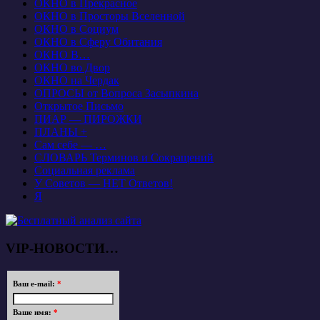
ОКНО в Прекрасное
ОКНО в Просторы Вселенной
ОКНО в Социум
ОКНО в Сферу Обитания
ОКНО В…
ОКНО во Двор
ОКНО на Чердак
ОПРОСЫ от Вопроса Засыпкина
Открытое Письмо
ПИАР — ПИРОЖКИ
ПЛАНЫ +
Сам себе — …
СЛОВАРЬ Терминов и Сокращений
Социальная реклама
У Советов — НЕТ Ответов!
Я
VIP-НОВОСТИ…
Ваш e-mail:
*
Ваше имя:
*