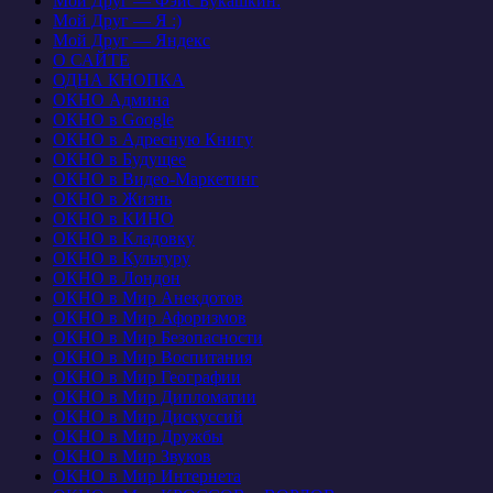
Мой Друг — Фэйс Букашкин:
Мой Друг — Я :)
Мой Друг — Яндекс
О САЙТЕ
ОДНА КНОПКА
ОКНО Админа
ОКНО в Google
ОКНО в Адресную Книгу
ОКНО в Будущее
ОКНО в Видео-Маркетинг
ОКНО в Жизнь
ОКНО в КИНО
ОКНО в Кладовку
ОКНО в Культуру
ОКНО в Лондон
ОКНО в Мир Анекдотов
ОКНО в Мир Афоризмов
ОКНО в Мир Безопасности
ОКНО в Мир Воспитания
ОКНО в Мир Географии
ОКНО в Мир Дипломатии
ОКНО в Мир Дискуссий
ОКНО в Мир Дружбы
ОКНО в Мир Звуков
ОКНО в Мир Интернета