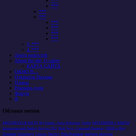
***
***
***
***
***
***
***
***
3. ***
4. ***
Лента новостей
About the site, О сайте
КАРТА САЙТА
ОКНО В…
Открытое Письмо
Планы
Рекомен-дуем
Форум
Я
Облако меток
ARGUMENTS & FACTS
My Friend - Snow Pedestrian
Twitter
АРГУМЕНТЫ и ФАКТЫ
Антикризисный Ликбез
Лондон 2012
Мой Друг - Снежный Пешеход
ОКНО в Мир
Познания
Олимпиада
Счастье
Твиттер
Фэйс Букашкин
аккаунты
анекдоты