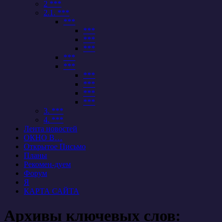
2 ***
2.1. ***
***
***
***
***
***
***
***
***
***
***
3. ***
4. ***
Лента новостей
ОКНО В…
Открытое Письмо
Планы
Рекомен-дуем
Форум
Я
КАРТА САЙТА
Архивы ключевых слов: