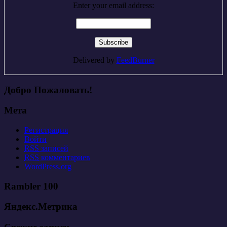
Enter your email address:
Delivered by
FeedBurner
Добро Пожаловать!
Мета
Регистрация
Войти
RSS
записей
RSS
комментариев
WordPress.org
Rambler 100
Яндекс.Метрика