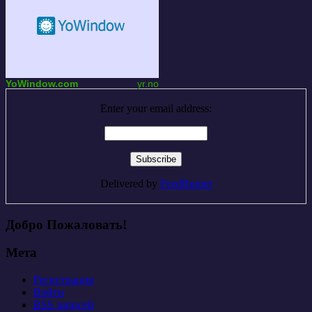
YoWindow.com
yr.no
Enter your email address:
Delivered by
FeedBurner
Добро Пожаловать!
Мета
Регистрация
Войти
RSS
записей