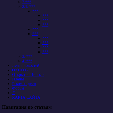
2 ***
2.1. ***
***
***
***
***
***
***
***
***
***
***
3. ***
4. ***
Лента новостей
ОКНО В…
Открытое Письмо
Планы
Рекомен-дуем
Форум
Я
КАРТА САЙТА
Навигация по статьям