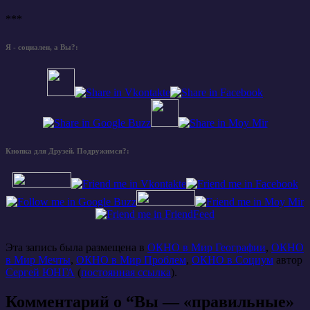
***
Я - социален, а Вы?:
Кнопка для Друзей. Подружимся?:
Эта запись была размещена в
ОКНО в Мир Географии
,
ОКНО
в Мир Мечты
,
ОКНО в Мир Проблем
,
ОКНО в Социум
автор
Сергей ЮНГА
(
постоянная ссылка
).
Комментарий о “
Вы — «правильные»