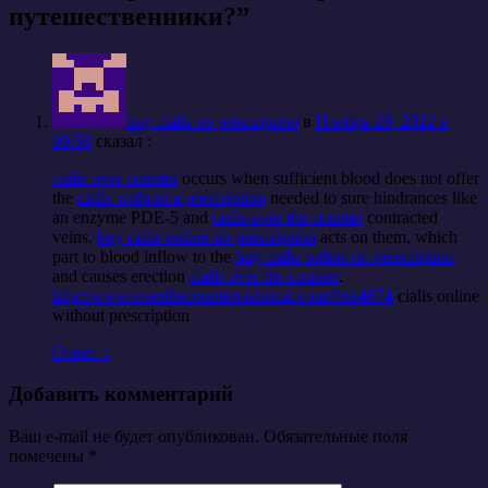
путешественники?
”
buy cialis no prescription
в
Ноябрь 20, 2012 к
09:58
cказал :
cialis over counter
occurs when sufficient blood does not offer
the
cialis without a prescription
needed to sure hindrances like
an enzyme PDE-5 and
cialis over the counter
contracted
veins.
buy cialis online no prescription
acts on them, which
part to blood inflow to the
buy cialis online no prescription
and causes erection
cialis over the counter
.
http://www.overthecountercialismd.com/#rss4674
cialis online
without prescription
Ответ
↓
Добавить комментарий
Ваш e-mail не будет опубликован. Обязательные поля
помечены
*