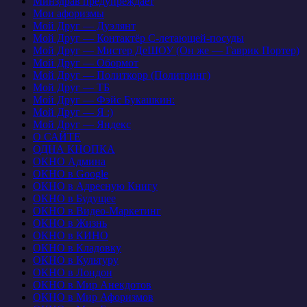
Минздрав предупреждает
Мои афоризмы
Мой Друг — Дуэлянт
Мой Друг — Контактёр С-летающей-посуды
Мой Друг — Мистер ДеШОУ (Он же — Гаврик Портер)
Мой Друг — Обормот
Мой Друг — Политкорр (Политринг)
Мой Друг — ТБ
Мой Друг — Фэйс Букашкин:
Мой Друг — Я :)
Мой Друг — Яндекс
О САЙТЕ
ОДНА КНОПКА
ОКНО Админа
ОКНО в Google
ОКНО в Адресную Книгу
ОКНО в Будущее
ОКНО в Видео-Маркетинг
ОКНО в Жизнь
ОКНО в КИНО
ОКНО в Кладовку
ОКНО в Культуру
ОКНО в Лондон
ОКНО в Мир Анекдотов
ОКНО в Мир Афоризмов