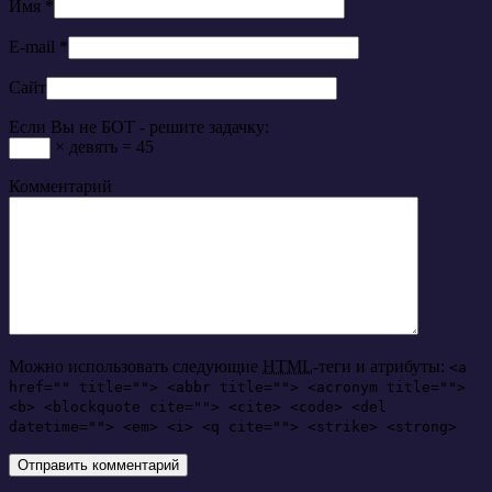
Имя
*
E-mail
*
Сайт
Если Вы не БОТ - решите задачку:
× девять = 45
Комментарий
Можно использовать следующие
HTML
-теги и атрибуты:
<a
href="" title=""> <abbr title=""> <acronym title="">
<b> <blockquote cite=""> <cite> <code> <del
datetime=""> <em> <i> <q cite=""> <strike> <strong>