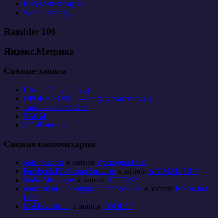
RSS
комментариев
WordPress.org
Rambler 100
Яндекс.Метрика
Свежие записи
Hodula Pougo (pryg)
OPORA ROSSII — Sergey Kazarnovsky
Tanki — online 1104
ЧАСЫ
СОЧИнялки
Свежие комментарии
polo pas cher
к записи
Крокодил Гена
Facebook FB Group Snatcher
к записи
ANIMAL-PR *
Sudie Mosmeyer
к записи
TOOLS *
nouveau maillot equipe de france 2013
к записи
Крокодил
Гена
Maklerzentrum
к записи
TOOLS *