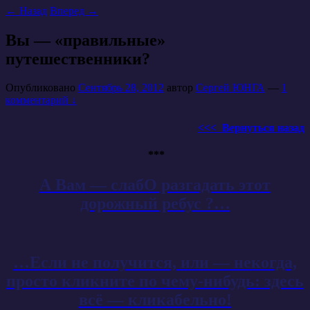
←
Назад
Вперед
→
Вы — «правильные»
путешественники?
Опубликовано
Сентябрь 28, 2012
автор
Сергей ЮНГА
—
1
комментарий ↓
<<< Вернуться назад
***
А Вам — слабО разгадать этот
дорожный ребус ?…
…Если не получится, или — некогда,
просто кликните по чему-нибудь: здесь
всё — кликабельно!