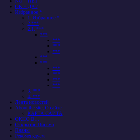
NO = НЕТ
OK = ДА /
Избранное *
1. Избранное *
2 ***
2.1. ***
***
***
***
***
***
***
***
***
***
***
3. ***
4. ***
Лента новостей
About the site, О сайте
КАРТА САЙТА
ОКНО В…
Открытое Письмо
Планы
Рекомен-дуем