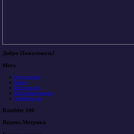
Добро Пожаловать!
Мета
Регистрация
Войти
RSS
записей
RSS
комментариев
WordPress.org
Rambler 100
Яндекс.Метрика