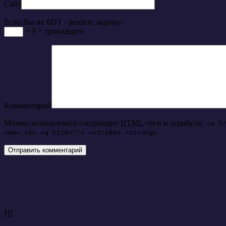
Сайт
Если Вы не БОТ - решите задачку:
+ 9 = тринадцать
Комментарий
Можно использовать следующие
HTML
-теги и атрибуты:
<a h
<em> <i> <q cite=""> <strike> <strong>
!!!