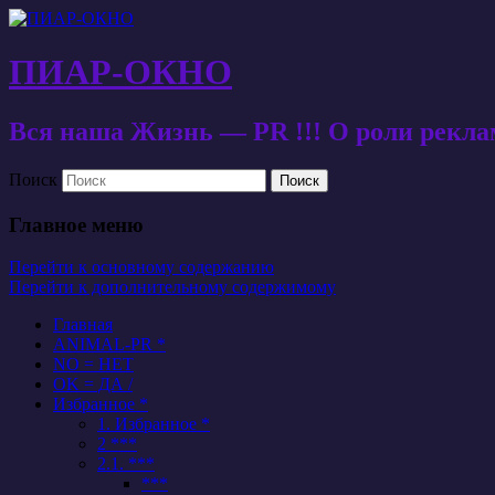
ПИАР-ОКНО
Вся наша Жизнь — PR !!! О роли рекл
Поиск
Главное меню
Перейти к основному содержанию
Перейти к дополнительному содержимому
Главная
ANIMAL-PR *
NO = НЕТ
OK = ДА /
Избранное *
1. Избранное *
2 ***
2.1. ***
***