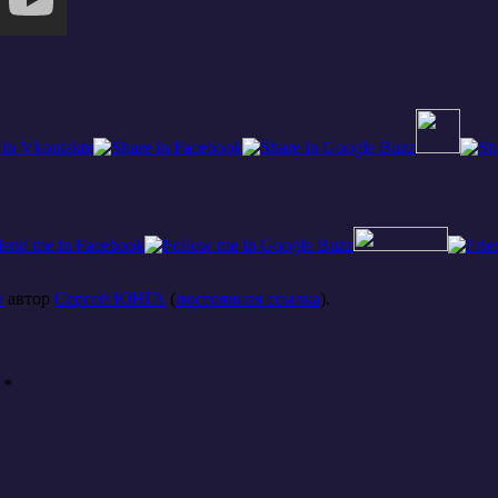
а
автор
Сергей ЮНГА
(
постоянная ссылка
).
ы
*