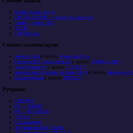
Свежие записи
Hodula Pougo (pryg)
OPORA ROSSII — Sergey Kazarnovsky
Tanki — online 1104
ЧАСЫ
СОЧИнялки
Свежие комментарии
polo pas cher
к записи
Крокодил Гена
Facebook FB Group Snatcher
к записи
ANIMAL-PR *
Sudie Mosmeyer
к записи
TOOLS *
nouveau maillot equipe de france 2013
к записи
Крокодил Ге
Maklerzentrum
к записи
TOOLS *
Рубрики
CHERNY
PR — ОБЗОР
PR — РЕНТГЕН
TOOLs
Uncategorized
Антикризисный Ликбез
Антикризисный СПЕЦНАЗ