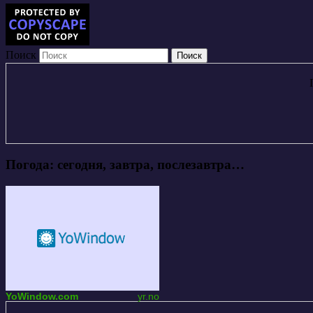
Поиск
Погода: сегодня, завтра, послезавтра…
YoWindow.com
yr.no