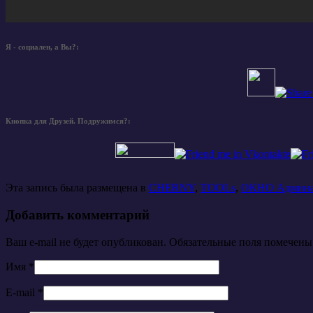
Я - социален, а Вы?:
Кнопка для Друзей. Подружимся?:
Эта запись была размещена в
CHERNY
,
TOOLs
,
ОКНО Админ
Добавить комментарий
Ваш e-mail не будет опубликован. Обязательные поля помечен
Имя
*
E-mail
*