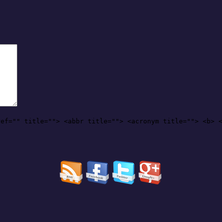
ref="" title=""> <abbr title=""> <acronym title=""> <b> 