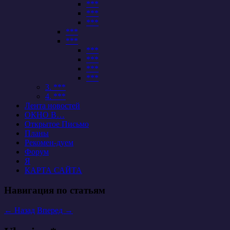
***
***
***
***
***
***
***
***
***
3. ***
4. ***
Лента новостей
ОКНО В…
Открытое Письмо
Планы
Рекомен-дуем
Форум
Я
КАРТА САЙТА
Навигация по статьям
←
Назад
Вперед
→