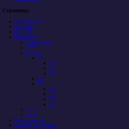
Страницы
ANIMAL-PR *
NO = НЕТ
OK = ДА /
Избранное *
1. Избранное *
2 ***
2.1. ***
***
***
***
***
***
***
***
***
***
***
3. ***
4. ***
Лента новостей
About the site, О сайте