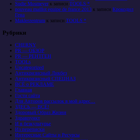
Sudie Mosmeyer
к записи
TOOLS *
nouveau maillot equipe de france 2013
к записи
Крокодил
Гена
Maklerzentrum
к записи
TOOLS *
Рубрики
CHERNY
PR — ОБЗОР
PR — РЕНТГЕН
TOOLs
Uncategorized
Антикризисный Ликбез
Антикризисный СПЕЦНАЗ
ВСЁ о РЕКЛАМЕ
Главная
Гости сайта
Для Авторов рассылок в мой адрес…
ЗДЕСЬ — ВСЁ!
Здоровый Образ Жизни
Здравпункт
И в безкультурье
Из переписки
Интересные Сайты и Ресурсы