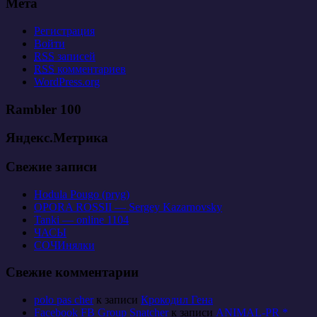
Мета
Регистрация
Войти
RSS
записей
RSS
комментариев
WordPress.org
Rambler 100
Яндекс.Метрика
Свежие записи
Hodula Pougo (pryg)
OPORA ROSSII — Sergey Kazarnovsky
Tanki — online 1104
ЧАСЫ
СОЧИнялки
Свежие комментарии
polo pas cher
к записи
Крокодил Гена
Facebook FB Group Snatcher
к записи
ANIMAL-PR *