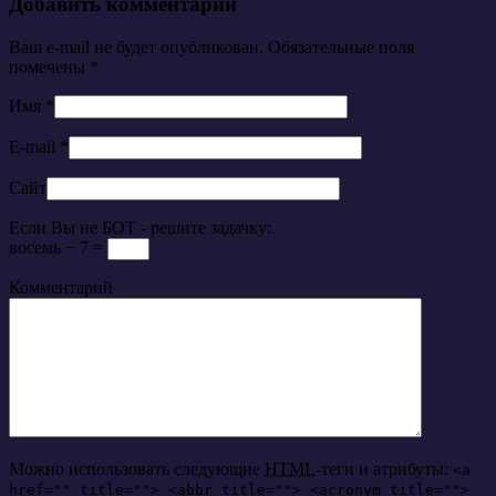
Добавить комментарий
Ваш e-mail не будет опубликован. Обязательные поля
помечены
*
Имя
*
E-mail
*
Сайт
Если Вы не БОТ - решите задачку:
восемь − 7 =
Комментарий
Можно использовать следующие
HTML
-теги и атрибуты:
<a
href="" title=""> <abbr title=""> <acronym title="">