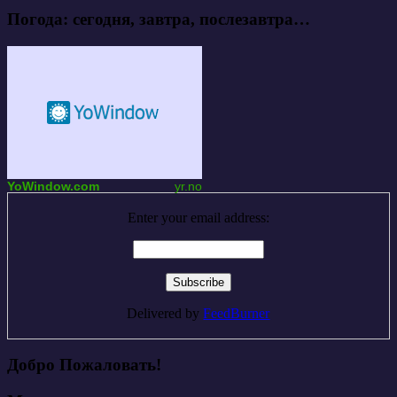
Погода: сегодня, завтра, послезавтра…
YoWindow.com
yr.no
Enter your email address:
Delivered by
FeedBurner
Добро Пожаловать!