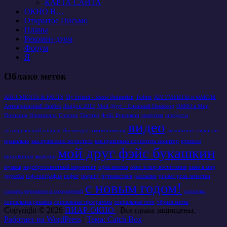
КАРТА САЙТА
ОКНО В…
Открытое Письмо
Планы
Рекомен-дуем
Форум
Я
Облако меток
ARGUMENTS & FACTS
My Friend - Snow Pedestrian
Twitter
АРГУМЕНТЫ и ФАКТЫ
Антикризисный Ликбез
Лондон 2012
Мой Друг - Снежный Пешеход
ОКНО в Мир
Познания
Олимпиада
Счастье
Твиттер
Фэйс Букашкин
аккаунты
анекдоты
видео
антикризисный спецназ
беспредел
взаимопомощь
выживание
звуки
как
правильно
как правильно почистить
как правильно почистить монитор
кризисы
мой друг фэйс букашкин
кроссворды
мелодии
музыка
недобросовестный маркетинг
одна кнопка
окно в мир воспитания
окно в мир
дружбы
п-ф-география
пофиг
пофигу
путешествия
рассылки
роняет роза лепестки
с новым годом!
словарь терминов и сокращений
социалка
социальная реклама
социальные программы
социальные сети
чёрная метка
Copyright © 2026
ПИАР-ОКНО
. Все права защищены.
Работает на WordPress
|
Тема: Catch Box