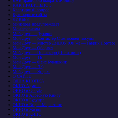
КАК правильно выбрать Жилище
КАК ПРАВИЛЬНО…
Квартирный вопрос
Кулинарные сайты
ЛИКБЕЗ
Минздрав предупреждает
Мои афоризмы
Мой Друг — Дуэлянт
Мой Друг — Контактёр С-летающей-посуды
Мой Друг — Мистер ДеШОУ (Он же — Гаврик Портер)
Мой Друг — Обормот
Мой Друг — Политкорр (Политринг)
Мой Друг — ТБ
Мой Друг — Фэйс Букашкин:
Мой Друг — Я :)
Мой Друг — Яндекс
О САЙТЕ
ОДНА КНОПКА
ОКНО Админа
ОКНО в Google
ОКНО в Адресную Книгу
ОКНО в Будущее
ОКНО в Видео-Маркетинг
ОКНО в Жизнь
ОКНО в КИНО