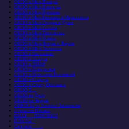
ОКНО в Мир Правды
ОКНО в Мир Природы
ОКНО в Мир Проблем
ОКНО в Мир Рекламы и Маркетинга
ОКНО в Мир Сердца и Души
ОКНО в Мир Спорта
ОКНО в Мир Творчества
ОКНО в Мир Успеха
ОКНО в Мир Флоры и Фауны
ОКНО в Мир Экологии
ОКНО в Настоящее
ОКНО в Никуда
ОКНО в ПИАР
ОКНО в Прекрасное
ОКНО в Просторы Вселенной
ОКНО в Социум
ОКНО в Сферу Обитания
ОКНО В…
ОКНО во Двор
ОКНО на Чердак
ОПРОСЫ от Вопроса Засыпкина
Открытое Письмо
ПИАР — ПИРОЖКИ
ПЛАНЫ +
Сам себе — …