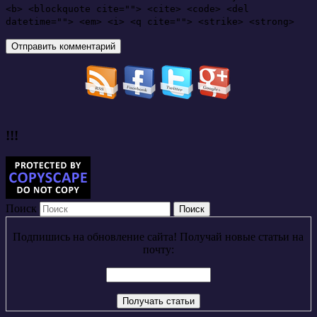
<b> <blockquote cite=""> <cite> <code> <del
datetime=""> <em> <i> <q cite=""> <strike> <strong>
!!!
Поиск
Подпишись на обновление сайта! Получай новые статьи на
почту: