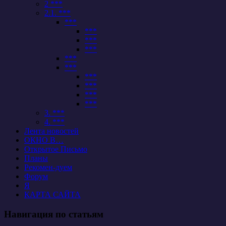
2 ***
2.1. ***
***
***
***
***
***
***
***
***
***
***
3. ***
4. ***
Лента новостей
ОКНО В…
Открытое Письмо
Планы
Рекомен-дуем
Форум
Я
КАРТА САЙТА
Навигация по статьям