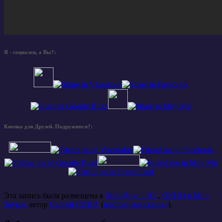
Я - социален, а Вы?:
Кнопка для Друзей. Подружимся?:
Эта запись была размещена в
Мой Друг - Я :)
,
ОКНО в Мир
Звуков
автор
Сергей ЮНГА
(
постоянная ссылка
).