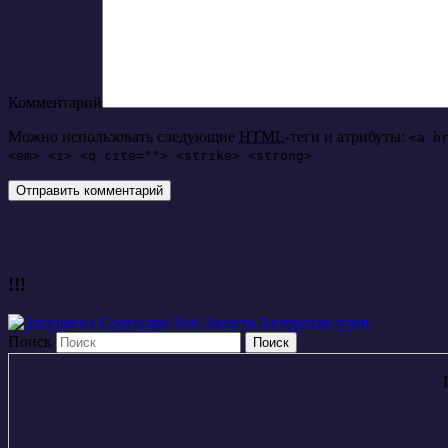
Комментарий
Можно использовать следующие
HTML
-теги и атрибуты:
<a h
<em> <i> <q cite=""> <strike> <strong>
!!!
Поиск