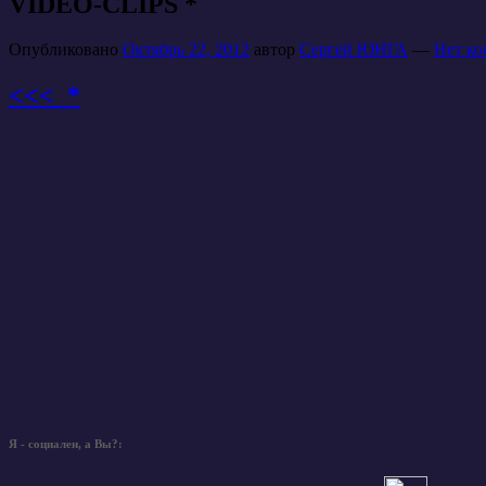
VIDEO-CLIPS *
Опубликовано
Октябрь 22, 2012
автор
Сергей ЮНГА
—
Нет ко
<<< *
Я - социален, а Вы?: