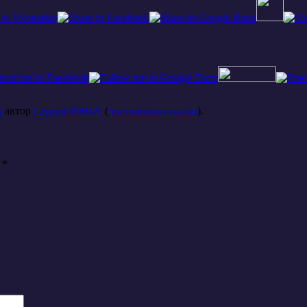
а
автор
Сергей ЮНГА
(
постоянная ссылка
).
ы
*