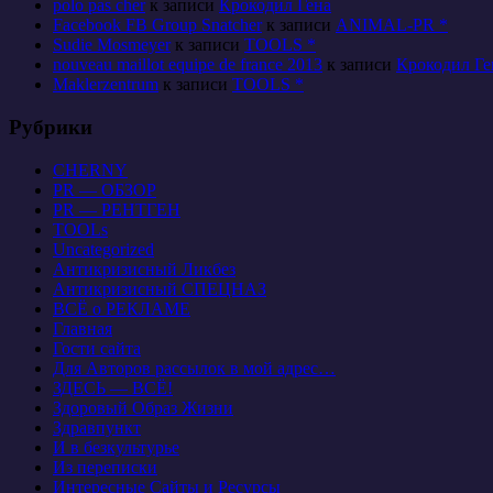
polo pas cher
к записи
Крокодил Гена
Facebook FB Group Snatcher
к записи
ANIMAL-PR *
Sudie Mosmeyer
к записи
TOOLS *
nouveau maillot equipe de france 2013
к записи
Крокодил Ге
Maklerzentrum
к записи
TOOLS *
Рубрики
CHERNY
PR — ОБЗОР
PR — РЕНТГЕН
TOOLs
Uncategorized
Антикризисный Ликбез
Антикризисный СПЕЦНАЗ
ВСЁ о РЕКЛАМЕ
Главная
Гости сайта
Для Авторов рассылок в мой адрес…
ЗДЕСЬ — ВСЁ!
Здоровый Образ Жизни
Здравпункт
И в безкультурье
Из переписки
Интересные Сайты и Ресурсы