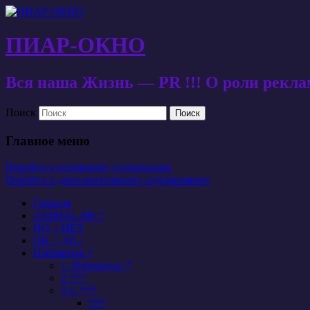
ПИАР-ОКНО
Вся наша Жизнь — PR !!! О роли рекл
Поиск
Главное меню
Перейти к основному содержанию
Перейти к дополнительному содержимому
Главная
ANIMAL-PR *
NO = НЕТ
OK = ДА /
Избранное *
1. Избранное *
2 ***
2.1. ***
***