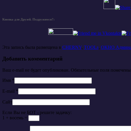
Кнопка для Друзей. Подружимся?:
Эта запись была размещена в
CHERNY
,
TOOLs
,
ОКНО Админ
Добавить комментарий
Ваш e-mail не будет опубликован. Обязательные поля помечен
Имя
*
E-mail
*
Сайт
Если Вы не БОТ - решите задачку:
1 + восемь =