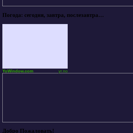
Погода: сегодня, завтра, послезавтра…
YoWindow.com
yr.no
Добро Пожаловать!