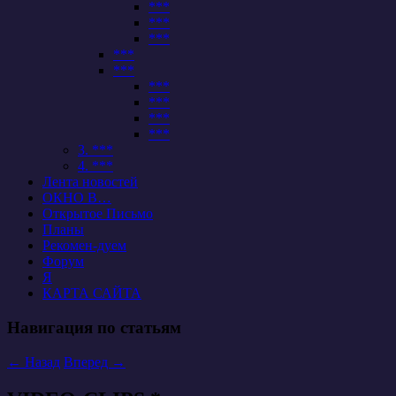
***
***
***
***
***
***
***
***
***
3. ***
4. ***
Лента новостей
ОКНО В…
Открытое Письмо
Планы
Рекомен-дуем
Форум
Я
КАРТА САЙТА
Навигация по статьям
←
Назад
Вперед
→