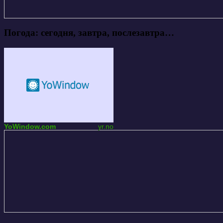
Погода: сегодня, завтра, послезавтра…
YoWindow.com
yr.no