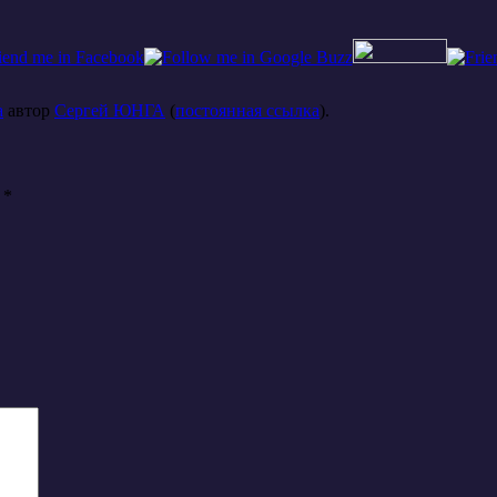
а
автор
Сергей ЮНГА
(
постоянная ссылка
).
ы
*