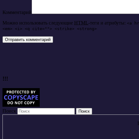
Комментарий
Можно использовать следующие
HTML
-теги и атрибуты:
<a h
<em> <i> <q cite=""> <strike> <strong>
!!!
Поиск