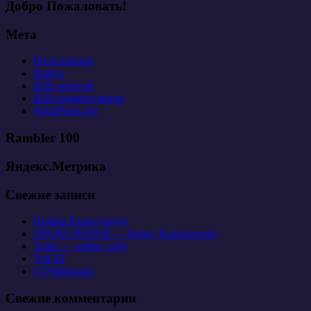
Добро Пожаловать!
Мета
Регистрация
Войти
RSS
записей
RSS
комментариев
WordPress.org
Rambler 100
Яндекс.Метрика
Свежие записи
Hodula Pougo (pryg)
OPORA ROSSII — Sergey Kazarnovsky
Tanki — online 1104
ЧАСЫ
СОЧИнялки
Свежие комментарии