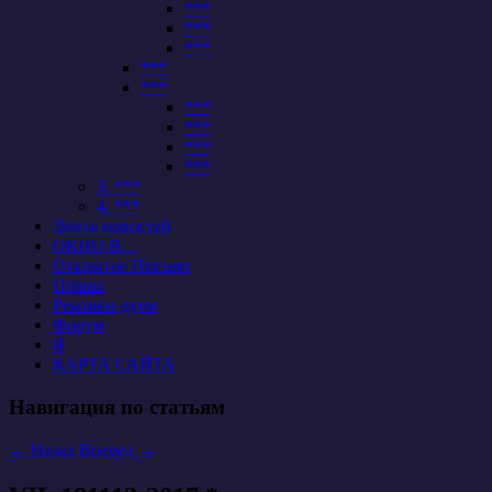
***
***
***
***
***
***
***
***
***
3. ***
4. ***
Лента новостей
ОКНО В…
Открытое Письмо
Планы
Рекомен-дуем
Форум
Я
КАРТА САЙТА
Навигация по статьям
←
Назад
Вперед
→