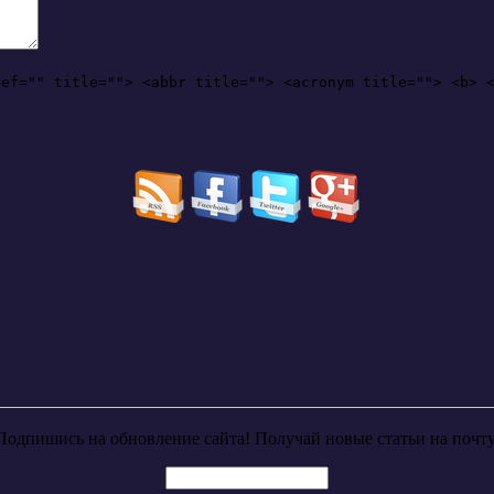
ref="" title=""> <abbr title=""> <acronym title=""> <b> 
Подпишись на обновление сайта! Получай новые статьи на почту