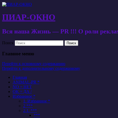
ПИАР-ОКНО
Вся наша Жизнь — PR !!! О роли рекл
Поиск
Главное меню
Перейти к основному содержанию
Перейти к дополнительному содержимому
Главная
ANIMAL-PR *
NO = НЕТ
OK = ДА /
Избранное *
1. Избранное *
2 ***
2.1. ***
***