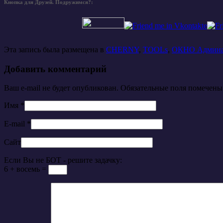
Кнопка для Друзей. Подружимся?:
Эта запись была размещена в
CHERNY
,
TOOLs
,
ОКНО Админ
Добавить комментарий
Ваш e-mail не будет опубликован. Обязательные поля помечен
Имя
*
E-mail
*
Сайт
Если Вы не БОТ - решите задачку:
6 + восемь =