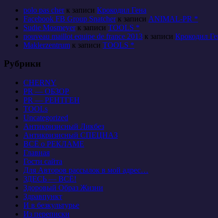
polo pas cher
к записи
Крокодил Гена
Facebook FB Group Snatcher
к записи
ANIMAL-PR *
Sudie Mosmeyer
к записи
TOOLS *
nouveau maillot equipe de france 2013
к записи
Крокодил Ге
Maklerzentrum
к записи
TOOLS *
Рубрики
CHERNY
PR — ОБЗОР
PR — РЕНТГЕН
TOOLs
Uncategorized
Антикризисный Ликбез
Антикризисный СПЕЦНАЗ
ВСЁ о РЕКЛАМЕ
Главная
Гости сайта
Для Авторов рассылок в мой адрес…
ЗДЕСЬ — ВСЁ!
Здоровый Образ Жизни
Здравпункт
И в безкультурье
Из переписки