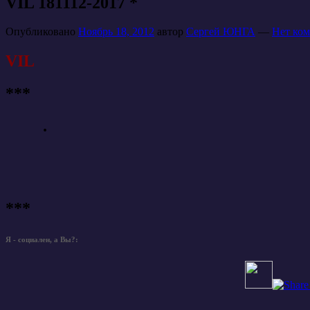
VIL 181112-2017 *
Опубликовано
Ноябрь 18, 2012
автор
Сергей ЮНГА
—
Нет ком
VIL
***
.
***
Я - социален, а Вы?: